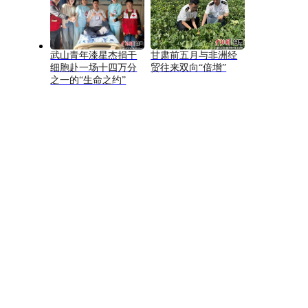
武山青年漆星杰捐干
甘肃前五月与非洲经
细胞赴一场十四万分
贸往来双向“倍增”
之一的“生命之约”