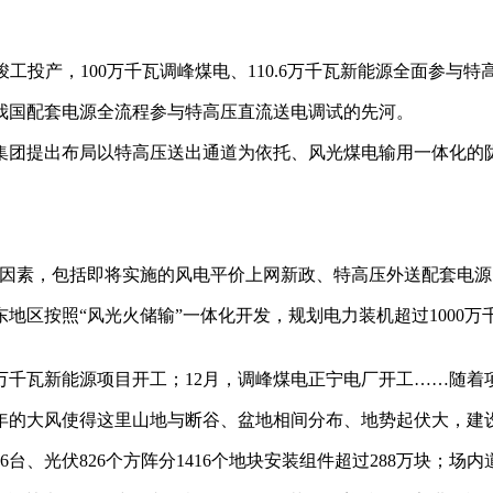
竣工投产，100万千瓦调峰煤电、110.6万千瓦新能源全面参与
国配套电源全流程参与特高压直流送电调试的先河。
集团提出布局以特高压送出通道为依托、风光煤电输用一体化的
素，包括即将实施的风电平价上网新政、特高压外送配套电源
区按照“风光火储输”一体化开发，规划电力装机超过1000万
00万千瓦新能源项目开工；12月，调峰煤电正宁电厂开工……随
的大风使得这里山地与断谷、盆地相间分布、地势起伏大，建
6台、光伏826个方阵分1416个地块安装组件超过288万块；场