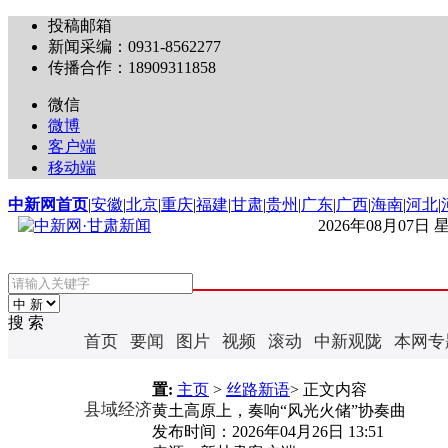
投稿邮箱
新闻采编：0931-8562277
传播合作：18909311858
微信
微博
客户端
移动端
中新网首页
|
安徽
|
北京
|
重庆
|
福建
|
甘肃
|
贵州
|
广东
|
广西
|
海南
|
河北
|
2026年08月07日
搜 索
首页
要闻
图片
视频
滚动
中新观陇
本网专
置:
主页
>
丝路新语
> 正文内容
县域经济
黄土高原上，奏响“风光火储”协奏曲
发布时间：
2026年04月26日 13:51