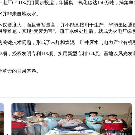
CUS项目同步投运，年捕集二氧化碳达150万吨，捕集率超90
水并非来自地表水。
仅硬度大，而且含盐量高，并不能直接用于生产。华能集团通过
用等难题，实现“变废为宝”。疏干水经处理后，就成为火电厂绿
关键技术问题，形成了末煤和煤泥、矿井废水与电力产业有机
，授权发明专利119项、实用新型专利160项。基地以风光发电
源革命的甘肃答卷。