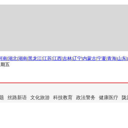
河南
|
湖北
|
湖南
|
黑龙江
|
江苏
|
江西
|
吉林
|
辽宁
|
内蒙古
|
宁夏
|
青海
|
山东
|
 星期五
题
丝路新语
文化旅游
科技教育
政法警务
健康医疗
陇