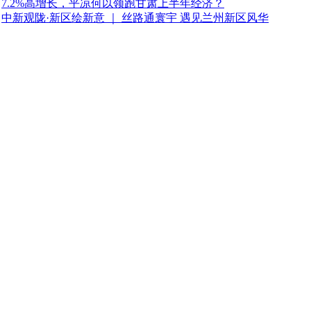
7.2%高增长，平凉何以领跑甘肃上半年经济？
中新观陇·新区绘新意 ｜ 丝路通寰宇 遇见兰州新区风华