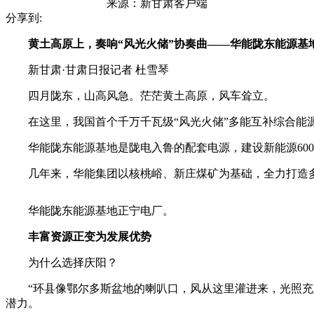
来源：
新甘肃客户端
分享到:
黄土高原上，奏响“风光火储”协奏曲——华能陇东能源基
新甘肃·甘肃日报记者 杜雪琴
四月陇东，山高风急。茫茫黄土高原，风车耸立。
在这里，我国首个千万千瓦级“风光火储”多能互补综合能源
华能陇东能源基地是陇电入鲁的配套电源，建设新能源600万千瓦
几年来，华能集团以核桃峪、新庄煤矿为基础，全力打造多
华能陇东能源基地正宁电厂。
丰富资源正变为发展优势
为什么选择庆阳？
“环县像鄂尔多斯盆地的喇叭口，风从这里灌进来，光照充足
潜力。