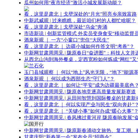
瓜州如何用“夜市经济”激活小城发展新动能？
看，这里是肃北｜戈壁深处的“月光”照亮乡亲致富路
中新武威观 | 过来瞧瞧，最近咱们村的人都忙啥呢？
看，这里是肃北｜戈壁深处“乌金”奔涌
市语新说 | 创新监管模式 外卖员变身食安“移动监督员
酒泉新观 ｜ 一方“小窗口”兜住“大民生”
看，这里是肃北 ｜ 边疆小城如何作答文明“考卷”？
中新网甘肃周周见 | 陇原春日“奋进图”：科技人文并
从西北山沟到海外餐桌，定西宽粉如何炼成“网红”又“
玉门县域观察 ｜ 何以“地上”风光无限，“地下”能源
酒泉新观 ｜ 何以成为西部生态“守门人”？
看，这里是肃北 ｜ 如何让“平安”成为边疆最美底色
中新网甘肃周周见 | 陇原各地竞逐高质量发展新赛道
中新网甘肃周周见 | 从田间智慧到国际餐桌的甘肃新
看，这里是肃北 ｜ 何以实现产业与民生“双向奔赴”
看，这里是肃北 ｜ “关键小事”如何办成“暖心大事”
中新网甘肃周周见 | 春风拂过黄河岸 陇原奏响发展“
中新网甘肃周周见 | 陇原新春涌动文旅热、复工潮、
甘肃庆阳“新春第一会”发布全员“招商令”