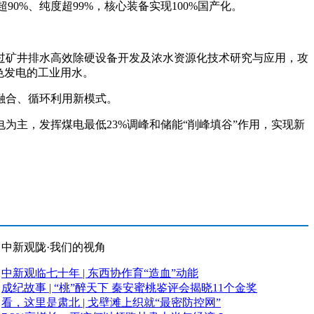
%、纯度超99%，核心装备实现100%国产化。
矿井排水高效除硬设备开发及浓水资源化技术研究与应用，攻
色发电的工业用水。
融合、循环利用新模式。
为主，发挥煤电最低23%调峰和储能“削峰填谷”作用，实现新
中新观陇·我们的视角
中新观临七十年 | 东西协作育“造血”动能
成纪故事 | “桃”醉天下 秦安蜜桃鉴评会揭晓11个金奖
看，这里是肃北 | 戈壁滩上织就“最密防控网”