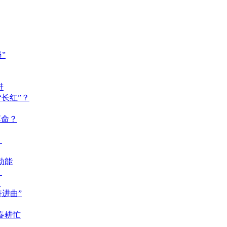
”
进
长红”？
革命？
？
动能
？
？
奋进曲”
春耕忙