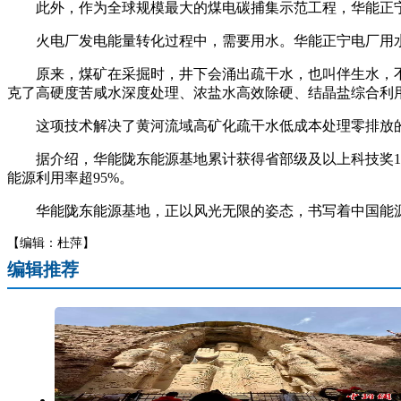
此外，作为全球规模最大的煤电碳捕集示范工程，华能正宁电厂C
火电厂发电能量转化过程中，需要用水。华能正宁电厂用
原来，煤矿在采掘时，井下会涌出疏干水，也叫伴生水，不
克了高硬度苦咸水深度处理、浓盐水高效除硬、结晶盐综合利
这项技术解决了黄河流域高矿化疏干水低成本处理零排放的
据介绍，华能陇东能源基地累计获得省部级及以上科技奖12项
能源利用率超95%。
华能陇东能源基地，正以风光无限的姿态，书写着中国能
【编辑：杜萍】
编辑推荐