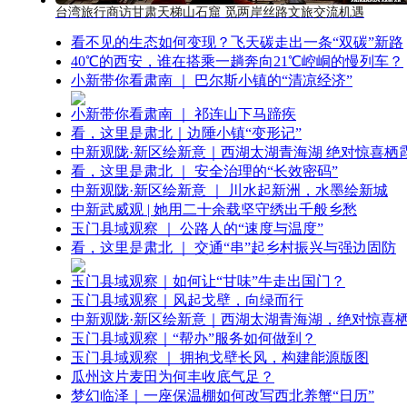
台湾旅行商访甘肃天梯山石窟 觅两岸丝路文旅交流机遇
看不见的生态如何变现？飞天碳走出一条“双碳”新路
40℃的西安，谁在搭乘一趟奔向21℃崆峒的慢列车？
小新带你看肃南 ｜ 巴尔斯小镇的“清凉经济”
小新带你看肃南 ｜ 祁连山下马蹄疾
看，这里是肃北｜边陲小镇“变形记”
中新观陇·新区绘新意｜西湖太湖青海湖 绝对惊喜栖
看，这里是肃北 ｜ 安全治理的“长效密码”
中新观陇·新区绘新意 ｜ 川水起新洲，水墨绘新城
中新武威观 | 她用二十余载坚守绣出千般乡愁
玉门县域观察 ｜ 公路人的“速度与温度”
看，这里是肃北 ｜ 交通“串”起乡村振兴与强边固防
玉门县域观察｜如何让“甘味”牛走出国门？
玉门县域观察｜风起戈壁，向绿而行
中新观陇·新区绘新意｜西湖太湖青海湖，绝对惊喜
玉门县域观察｜“帮办”服务如何做到？
玉门县域观察 ｜ 拥抱戈壁长风，构建能源版图
瓜州这片麦田为何丰收底气足？
梦幻临泽｜一座保温棚如何改写西北养蟹“日历”