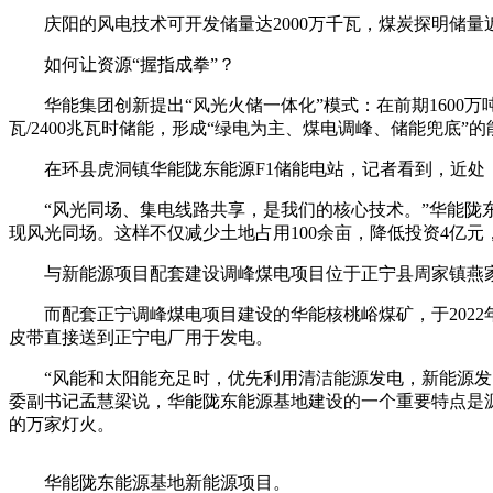
庆阳的风电技术可开发储量达2000万千瓦，煤炭探明储量近
如何让资源“握指成拳”？
华能集团创新提出“风光火储一体化”模式：在前期1600万吨
瓦/2400兆瓦时储能，形成“绿电为主、煤电调峰、储能兜底”
在环县虎洞镇华能陇东能源F1储能电站，记者看到，近处，
“风光同场、集电线路共享，是我们的核心技术。”华能陇东
现风光同场。这样不仅减少土地占用100余亩，降低投资4亿元
与新能源项目配套建设调峰煤电项目位于正宁县周家镇燕家村，
而配套正宁调峰煤电项目建设的华能核桃峪煤矿，于2022
皮带直接送到正宁电厂用于发电。
“风能和太阳能充足时，优先利用清洁能源发电，新能源发电
委副书记孟慧梁说，华能陇东能源基地建设的一个重要特点是
的万家灯火。
华能陇东能源基地新能源项目。