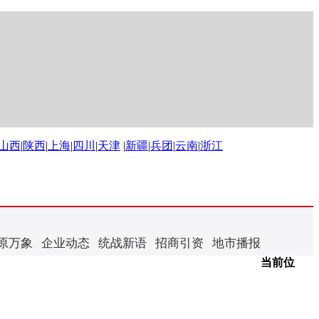
山西
|
陕西
|
上海
|
四川
|
天津
|
新疆
|
兵团
|
云南
|
浙江
原万象
企业动态
统战新语
招商引资
地市播报
当前位