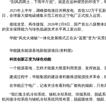
“刮风四两土，下雨半斤泥”。就是在这种艰苦的环境下，华
2025年上半年，调峰煤电项目并网发电、首批322万千瓦新
日，全球最大煤电碳捕集示范工程在正宁电厂正式投入运营。
接续攻坚、再传捷报。2026年2月8日，国产首台八级整体
的安全保障能力与绿色低碳技术水平再上新台阶。
华能“风光火储输”一体化发展模式正在从“蓝图”变为“实景
华能陇东能源基地新能源项目(资料图)
科技创新正变为绿色动能
一个能源基地，怎样才能最大限度利用资源、发挥效益、
建成过程中，华能集团的建设者积极推进能源技术革命，组
在华能正宁电厂，记者并没有看到电厂都有的烟囱，只有
“我们集主机冷却系统、辅机冷却系统、排烟系统、脱硫系统
机间接冷却系统与辅机冷却系统同塔布置，脱硫吸收塔、烟囱、