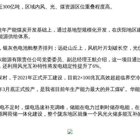
300亿吨，区域内风、光、煤资源区位重叠程度高。
年产能煤炭开发基础上，通过基地型规模化开发，在庆阳地区建设风
的能源供给体系。
银灰色电池舱整齐排列；远处山丘上，风机叶片划破长空，光
能源有限责任公司党委委员、副总经理王航介绍，这一项目通
，还利用风光互补特性将发电稳定性提升了6%。
于2021年正式开工建设，目前2×100兆瓦高效超超临界空
年3月底正式投产，是我省目前年生产能力最大的井工煤矿。华
不足时，煤电迅速补充调峰，储能在电力过剩时储存电能，在
源网荷储一体化建设，整个陇东地区就像一个风光火储多能互补的