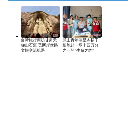
台湾旅行商访甘肃天
武山青年漆星杰捐干
梯山石窟 觅两岸丝路
细胞赴一场十四万分
文旅交流机遇
之一的“生命之约”