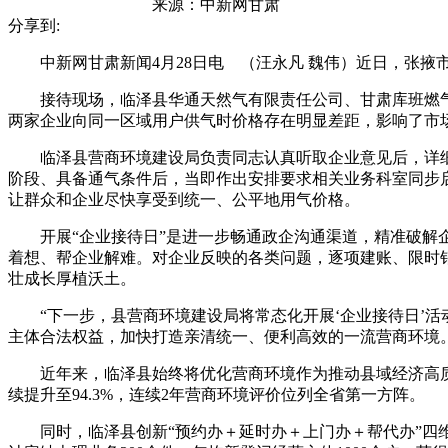
来源：
中新网甘肃
分享到:
中新网甘肃新闻4月28日电 （汪永凡 魏伟）近日，张掖
接待现场，临泽县华通天然气有限责任公司、甘肃库班燃气安
两家企业向同一区域用户供气时价格存在明显差距，影响了市
临泽县营商环境建设局负责同志认真听取企业意见后，详细
阶段、具备通气条件后，当即作出安排要求相关业务科室同步
让群众和企业尽快享受到统一、公平地用气价格。
开展“企业接待日”是进一步畅通政企沟通渠道，精准破解企
着想、帮企业解难。对企业反映的各类问题，逐项建账、限时
壮成长厚植沃土。
“下一步，县营商环境建设局将常态化开展‘企业接待日’活动
主体合法权益，加快打造亲清统一、便利高效的一流营商环境
近年来，临泽县始终将优化营商环境作为推动县域经济高质量
续提升至94.3%，连续2年营商环境评价位列全省第一方阵。
同时，临泽县创新“预约办＋延时办＋上门办＋帮代办”四维服务