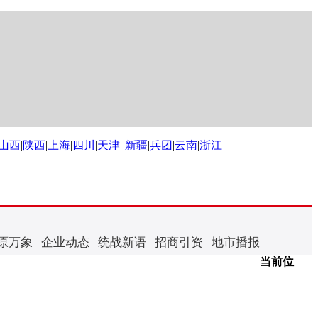
山西
|
陕西
|
上海
|
四川
|
天津
|
新疆
|
兵团
|
云南
|
浙江
原万象
企业动态
统战新语
招商引资
地市播报
当前位