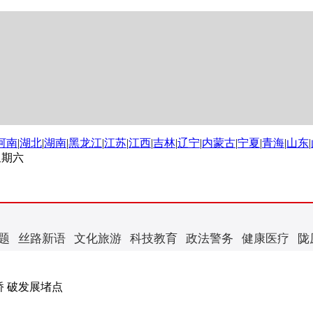
河南
|
湖北
|
湖南
|
黑龙江
|
江苏
|
江西
|
吉林
|
辽宁
|
内蒙古
|
宁夏
|
青海
|
山东
|
 星期六
题
丝路新语
文化旅游
科技教育
政法警务
健康医疗
陇
桥 破发展堵点