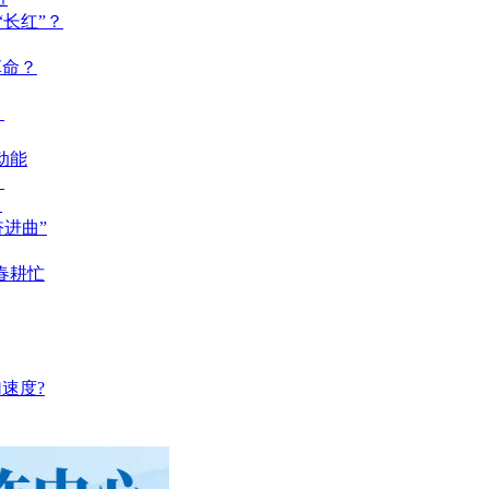
长红”？
革命？
？
动能
？
？
奋进曲”
春耕忙
速度?