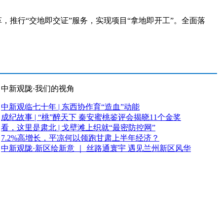
推行“交地即交证”服务，实现项目“拿地即开工”。全面落
中新观陇·我们的视角
中新观临七十年 | 东西协作育“造血”动能
成纪故事 | “桃”醉天下 秦安蜜桃鉴评会揭晓11个金奖
看，这里是肃北 | 戈壁滩上织就“最密防控网”
7.2%高增长，平凉何以领跑甘肃上半年经济？
中新观陇·新区绘新意 ｜ 丝路通寰宇 遇见兰州新区风华