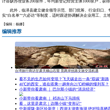
计容缺办理业务200余件，年均新登记经营主体1000余户，获
此外，临泽县建立健全领导示范、部门统筹、行业归口、专班服
实“白名单”“六必访”等制度，适时跟进协调解决企业用工、
【编辑：杨娜】
编辑推荐
台湾旅行商访甘肃天梯山石窟 觅两岸丝路文旅交流机遇
看不见的生态如何变现？飞天碳走出一条“双碳”新路
40℃的西安，谁在搭乘一趟奔向21℃崆峒的慢列车？
小新带你看肃南 ｜ 巴尔斯小镇的“清凉经济”
小新带你看肃南 ｜ 祁连山下马蹄疾
看，这里是肃北｜边陲小镇“变形记”
中新观陇·新区绘新意｜西湖太湖青海湖 绝对惊喜栖