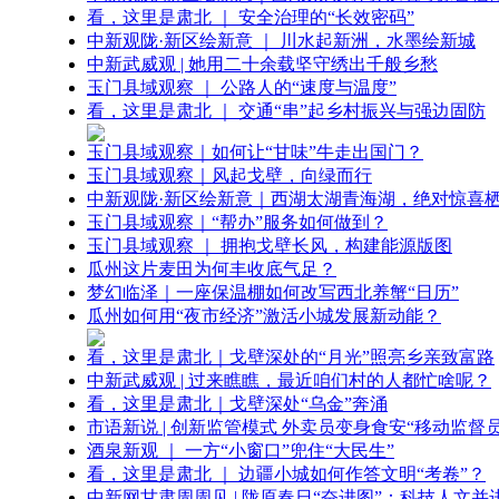
看，这里是肃北 ｜ 安全治理的“长效密码”
中新观陇·新区绘新意 ｜ 川水起新洲，水墨绘新城
中新武威观 | 她用二十余载坚守绣出千般乡愁
玉门县域观察 ｜ 公路人的“速度与温度”
看，这里是肃北 ｜ 交通“串”起乡村振兴与强边固防
玉门县域观察｜如何让“甘味”牛走出国门？
玉门县域观察｜风起戈壁，向绿而行
中新观陇·新区绘新意｜西湖太湖青海湖，绝对惊喜
玉门县域观察｜“帮办”服务如何做到？
玉门县域观察 ｜ 拥抱戈壁长风，构建能源版图
瓜州这片麦田为何丰收底气足？
梦幻临泽｜一座保温棚如何改写西北养蟹“日历”
瓜州如何用“夜市经济”激活小城发展新动能？
看，这里是肃北｜戈壁深处的“月光”照亮乡亲致富路
中新武威观 | 过来瞧瞧，最近咱们村的人都忙啥呢？
看，这里是肃北｜戈壁深处“乌金”奔涌
市语新说 | 创新监管模式 外卖员变身食安“移动监督员
酒泉新观 ｜ 一方“小窗口”兜住“大民生”
看，这里是肃北 ｜ 边疆小城如何作答文明“考卷”？
中新网甘肃周周见 | 陇原春日“奋进图”：科技人文并