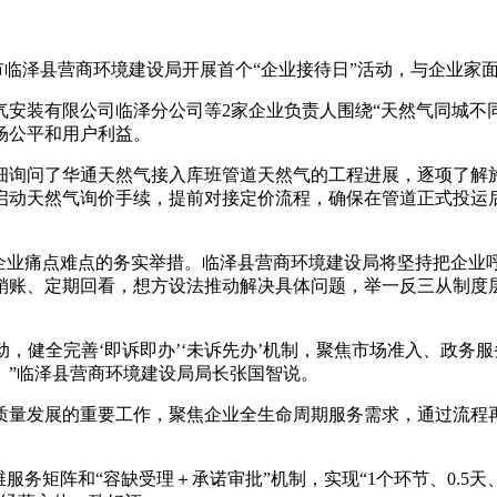
市临泽县营商环境建设局开展首个“企业接待日”活动，与企业家
装有限公司临泽分公司等2家企业负责人围绕“天然气同城不同
场公平和用户利益。
询问了华通天然气接入库班管道天然气的工程进展，逐项了解施
启动天然气询价手续，提前对接定价流程，确保在管道正式投运
业痛点难点的务实举措。临泽县营商环境建设局将坚持把企业
销账、定期回看，想方设法推动解决具体问题，举一反三从制度层
，健全完善‘即诉即办’‘未诉先办’机制，聚焦市场准入、政务
。”临泽县营商环境建设局局长张国智说。
发展的重要工作，聚焦企业全生命周期服务需求，通过流程再
矩阵和“容缺受理＋承诺审批”机制，实现“1个环节、0.5天