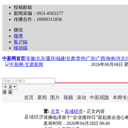
投稿邮箱
新闻采编：0931-8562277
传播合作：18909311858
微信
微博
客户端
移动端
中新网首页
|
安徽
|
北京
|
重庆
|
福建
|
甘肃
|
贵州
|
广东
|
广西
|
海南
|
河北
|
2026年08月08日
搜 索
首页
要闻
图片
视频
滚动
中新观陇
本网专
置:
主页
>
县域经济
> 正文内容
县域经济
张掖临泽首个“企业接待日”架起政企连心
发布时间：
2026年04月28日 08:49