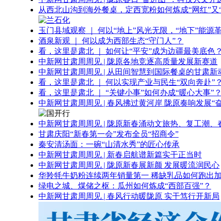
从西北山沟到海外餐桌，定西宽粉如何炼成“网红”又“
玉门县域观察 ｜ 何以“地上”风光无限，“地下”能源
酒泉新观 ｜ 何以成为西部生态“守门人”？
看，这里是肃北 ｜ 如何让“平安”成为边疆最美底色
中新网甘肃周周见 | 陇原各地竞逐高质量发展新赛道
中新网甘肃周周见 | 从田间智慧到国际餐桌的甘肃新
看，这里是肃北 ｜ 何以实现产业与民生“双向奔赴”
看，这里是肃北 ｜ “关键小事”如何办成“暖心大事”
中新网甘肃周周见 | 春风拂过黄河岸 陇原奏响发展“
中新网甘肃周周见 | 陇原新春涌动文旅热、复工潮、
甘肃庆阳“新春第一会”发布全员“招商令”
秦安清汤面：一碗“山清水秀”的匠心传承
中新网甘肃周周见 | 新春启航谱新篇实干正当时
中新网甘肃周周见 | 陇原新春展新颜 发展暖流润民心
华羚牦牛奶粉连续两年销量第一 稀缺乳品如何跑出加
绿电之城、煤储之枢：瓜州如何炼成“西部百强”？
中新网甘肃周周见 | 春风行动暖陇原 实干笃行开新局