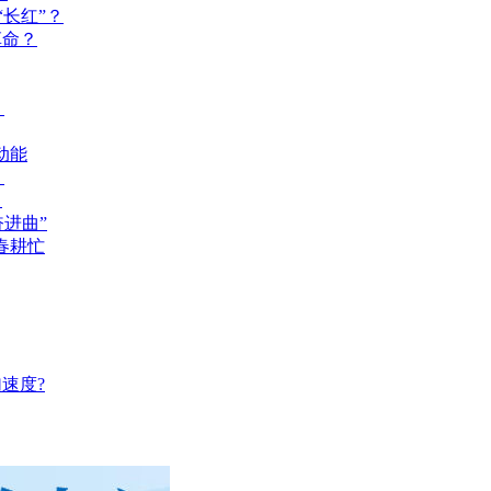
长红”？
革命？
？
动能
？
？
奋进曲”
春耕忙
速度?