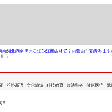
河南
|
湖北
|
湖南
|
黑龙江
|
江苏
|
江西
|
吉林
|
辽宁
|
内蒙古
|
宁夏
|
青海
|
山东
|
 星期五
题
丝路新语
文化旅游
科技教育
政法警务
健康医疗
陇
奖章