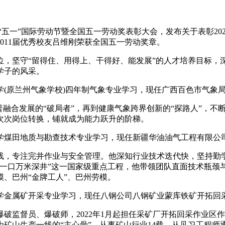
五一”国际劳动节暨全国五一劳动奖表彰大会，发布关于表彰20
、2011届优秀校友吕维刚荣获全国五一劳动奖章。
坚守“留得住、用得上、干得好、能发展”的人才培养目标，
学子的风采。
大学(原兰州气象学校)四年制气象专业学习，现任广西百色市气
融合发展的“破局者”，再到健康气象跨界创新的“探路人”，不
次次岗位转换，铺就成为能力跃升的阶梯。
术大学煤田地质与勘查技术专业学习，现任新疆华油油气工程有限
线，专注完井作业与安全管理。他深知行业技术迭代快，坚持勤
国第一口万米深井”这一国家级重点工程，他带领团队直面技术瓶
、巴州“金牌工人”、巴州劳模。
术大学金属矿开采专业学习，现任八钢公司八钢矿业蒙库铁矿开拓回
监督员、爆破师，2022年1月起担任采矿厂开拓回采作业区
矿山生产一线的“主心骨”。从事矿山行业14载，从见习工程师