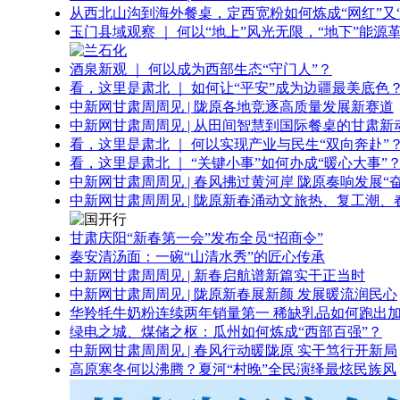
从西北山沟到海外餐桌，定西宽粉如何炼成“网红”又“
玉门县域观察 ｜ 何以“地上”风光无限，“地下”能源
酒泉新观 ｜ 何以成为西部生态“守门人”？
看，这里是肃北 ｜ 如何让“平安”成为边疆最美底色
中新网甘肃周周见 | 陇原各地竞逐高质量发展新赛道
中新网甘肃周周见 | 从田间智慧到国际餐桌的甘肃新
看，这里是肃北 ｜ 何以实现产业与民生“双向奔赴”
看，这里是肃北 ｜ “关键小事”如何办成“暖心大事”
中新网甘肃周周见 | 春风拂过黄河岸 陇原奏响发展“
中新网甘肃周周见 | 陇原新春涌动文旅热、复工潮、
甘肃庆阳“新春第一会”发布全员“招商令”
秦安清汤面：一碗“山清水秀”的匠心传承
中新网甘肃周周见 | 新春启航谱新篇实干正当时
中新网甘肃周周见 | 陇原新春展新颜 发展暖流润民心
华羚牦牛奶粉连续两年销量第一 稀缺乳品如何跑出加
绿电之城、煤储之枢：瓜州如何炼成“西部百强”？
中新网甘肃周周见 | 春风行动暖陇原 实干笃行开新局
高原寒冬何以沸腾？夏河“村晚”全民演绎最炫民族风