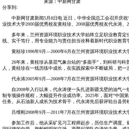
来源：
中新网甘肃
分享到:
中新网甘肃新闻5月8日电 近日，中华全国总工会召开庆祝“
业技术大学2000届优秀校友黄桂珍、2008届优秀校友代永涛
多年来，兰州资源环境职业技术大学始终立足职业教育定位，
线、实干笃行，用专业能力与责任担当诠释着新时代职业教育
黄桂珍1996年9月—2000年6月在兰州资源环境职业技术
26年来，黄桂珍从基层气象台站的“多面手”，到科研与科普
人，黄桂珍在一线历练中成长，在实践探索中不断破局，把一
代永涛2005年9月—2008年7月在兰州资源环境职业技
自2008年入行以来，代永涛便一头扎进新疆戈壁的油气一
制专项操作规程，大幅提升作业成功率。2025年，面对“中
任务。从石油新人成长为技术骨干，代永涛先后获评轮台县劳模
吕维刚2008年9月—2011年7月在兰州资源环境职业技
参加工作后，他从采矿见习工程师起步，历任生产调度、爆破
守纪律的自觉、旗帜鲜明的立场，凝聚起团队奋进的力量，成为