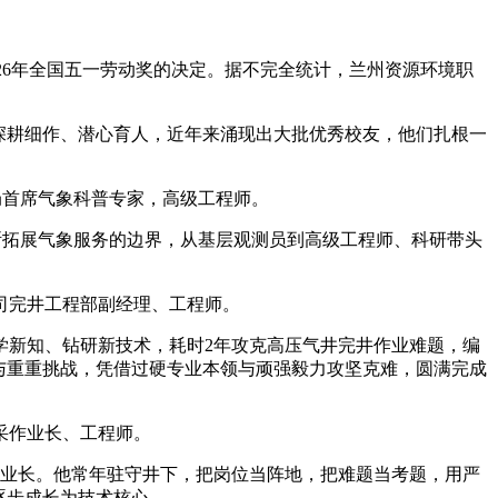
26年全国五一劳动奖的决定。据不完全统计，兰州资源环境职
深耕细作、潜心育人，近年来涌现出大批优秀校友，他们扎根一
象局首席气象科普专家，高级工程师。
断拓展气象服务的边界，从基层观测员到高级工程师、科研带头
公司完井工程部副经理、工程师。
学新知、钻研新技术，耗时2年攻克高压气井完井作业难题，编
颈与重重挑战，凭借过硬专业本领与顽强毅力攻坚克难，圆满完成
采作业长、工程师。
作业长。他常年驻守井下，把岗位当阵地，把难题当考题，用严
逐步成长为技术核心。