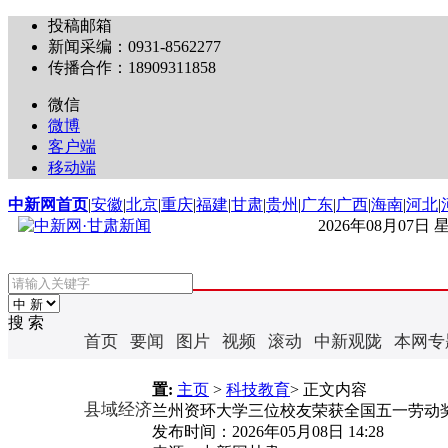
投稿邮箱
新闻采编：0931-8562277
传播合作：18909311858
微信
微博
客户端
移动端
中新网首页
|
安徽
|
北京
|
重庆
|
福建
|
甘肃
|
贵州
|
广东
|
广西
|
海南
|
河北
|
2026年08月07日
搜 索
首页
要闻
图片
视频
滚动
中新观陇
本网专
置:
主页
>
科技教育
> 正文内容
县域经济
兰州资环大学三位校友荣获全国五一劳动
发布时间：
2026年05月08日 14:28