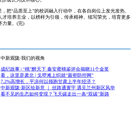
，把“品质至上”的校训融入行动中，在各自岗位上发光发热、
人才培养主业，以榜样为引领，传承精神、续写荣光，培育更多
力量。(完)
中新观陇·我们的视角
成纪故事 | “桃”醉天下 秦安蜜桃鉴评会揭晓11个金奖
看，这里是肃北 | 戈壁滩上织就“最密防控网”
7.2%高增长，平凉何以领跑甘肃上半年经济？
中新观陇·新区绘新意 ｜ 丝路通寰宇 遇见兰州新区风华
看不见的生态如何变现？飞天碳走出一条“双碳”新路