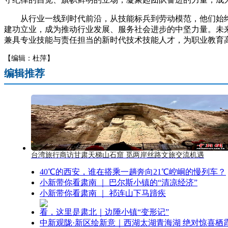
从行业一线到时代前沿，从技能标兵到劳动模范，他们始终牢
建功立业，成为推动行业发展、服务社会进步的中坚力量。未
兼具专业技能与责任担当的新时代技术技能人才，为职业教育高
【编辑：杜萍】
编辑推荐
台湾旅行商访甘肃天梯山石窟 觅两岸丝路文旅交流机遇
40℃的西安，谁在搭乘一趟奔向21℃崆峒的慢列车？
小新带你看肃南 ｜ 巴尔斯小镇的“清凉经济”
小新带你看肃南 ｜ 祁连山下马蹄疾
看，这里是肃北｜边陲小镇“变形记”
中新观陇·新区绘新意｜西湖太湖青海湖 绝对惊喜栖