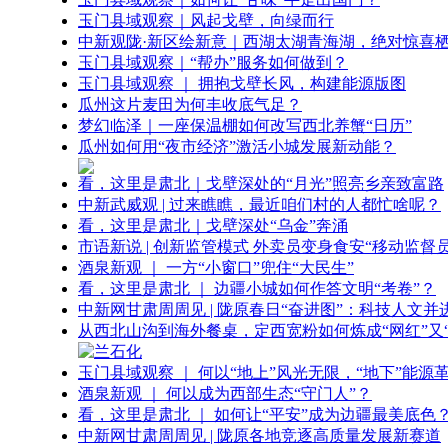
玉门县域观察｜风起戈壁，向绿而行
中新观陇·新区绘新意｜西湖太湖青海湖，绝对惊喜
玉门县域观察｜“帮办”服务如何做到？
玉门县域观察 ｜ 拥抱戈壁长风，构建能源版图
瓜州这片麦田为何丰收底气足？
梦幻临泽｜一座保温棚如何改写西北养蟹“日历”
瓜州如何用“夜市经济”激活小城发展新动能？
看，这里是肃北｜戈壁深处的“月光”照亮乡亲致富路
中新武威观 | 过来瞧瞧，最近咱们村的人都忙啥呢？
看，这里是肃北｜戈壁深处“乌金”奔涌
市语新说 | 创新监管模式 外卖员变身食安“移动监督员
酒泉新观 ｜ 一方“小窗口”兜住“大民生”
看，这里是肃北 ｜ 边疆小城如何作答文明“考卷”？
中新网甘肃周周见 | 陇原春日“奋进图”：科技人文并
从西北山沟到海外餐桌，定西宽粉如何炼成“网红”又“
玉门县域观察 ｜ 何以“地上”风光无限，“地下”能源
酒泉新观 ｜ 何以成为西部生态“守门人”？
看，这里是肃北 ｜ 如何让“平安”成为边疆最美底色
中新网甘肃周周见 | 陇原各地竞逐高质量发展新赛道