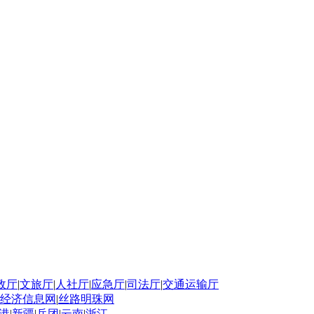
政厅
|
文旅厅
|
人社厅
|
应急厅
|
司法厅
|
交通运输厅
经济信息网
|
丝路明珠网
港
|
新疆
|
兵团
|
云南
|
浙江