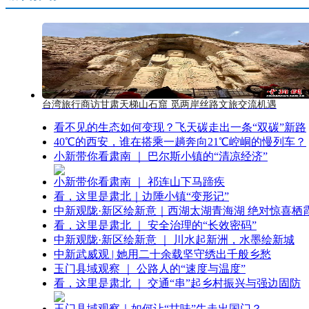
台湾旅行商访甘肃天梯山石窟 觅两岸丝路文旅交流机遇
看不见的生态如何变现？飞天碳走出一条“双碳”新路
40℃的西安，谁在搭乘一趟奔向21℃崆峒的慢列车？
小新带你看肃南 ｜ 巴尔斯小镇的“清凉经济”
小新带你看肃南 ｜ 祁连山下马蹄疾
看，这里是肃北｜边陲小镇“变形记”
中新观陇·新区绘新意｜西湖太湖青海湖 绝对惊喜栖
看，这里是肃北 ｜ 安全治理的“长效密码”
中新观陇·新区绘新意 ｜ 川水起新洲，水墨绘新城
中新武威观 | 她用二十余载坚守绣出千般乡愁
玉门县域观察 ｜ 公路人的“速度与温度”
看，这里是肃北 ｜ 交通“串”起乡村振兴与强边固防
玉门县域观察｜如何让“甘味”牛走出国门？