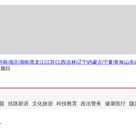
河南
|
湖北
|
湖南
|
黑龙江
|
江苏
|
江西
|
吉林
|
辽宁
|
内蒙古
|
宁夏
|
青海
|
山东
|
 星期日
题
丝路新语
文化旅游
科技教育
政法警务
健康医疗
陇
”