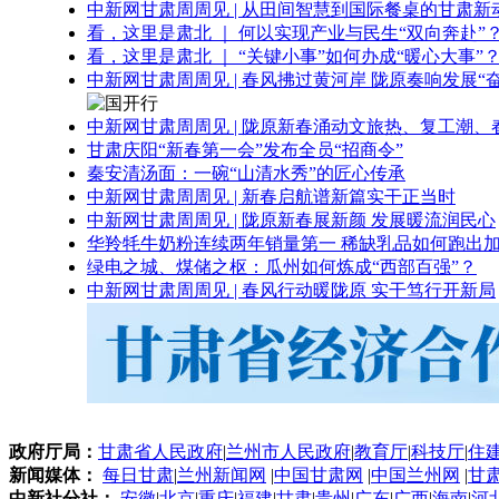
中新网甘肃周周见 | 从田间智慧到国际餐桌的甘肃新
看，这里是肃北 ｜ 何以实现产业与民生“双向奔赴”
看，这里是肃北 ｜ “关键小事”如何办成“暖心大事”
中新网甘肃周周见 | 春风拂过黄河岸 陇原奏响发展“
中新网甘肃周周见 | 陇原新春涌动文旅热、复工潮、
甘肃庆阳“新春第一会”发布全员“招商令”
秦安清汤面：一碗“山清水秀”的匠心传承
中新网甘肃周周见 | 新春启航谱新篇实干正当时
中新网甘肃周周见 | 陇原新春展新颜 发展暖流润民心
华羚牦牛奶粉连续两年销量第一 稀缺乳品如何跑出加
绿电之城、煤储之枢：瓜州如何炼成“西部百强”？
中新网甘肃周周见 | 春风行动暖陇原 实干笃行开新局
政府厅局：
甘肃省人民政府
|
兰州市人民政府
|
教育厅
|
科技厅
|
住
新闻媒体：
每日甘肃
|
兰州新闻网
|
中国甘肃网
|
中国兰州网
|
甘
中新社分社：
安徽
|
北京
|
重庆
|
福建
|
甘肃
|
贵州
|
广东
|
广西
|
海南
|
河