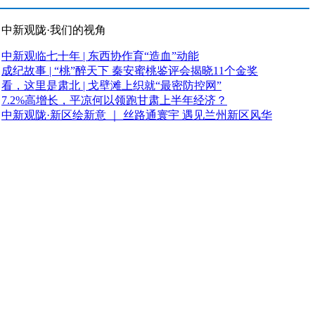
中新观陇·我们的视角
中新观临七十年 | 东西协作育“造血”动能
成纪故事 | “桃”醉天下 秦安蜜桃鉴评会揭晓11个金奖
看，这里是肃北 | 戈壁滩上织就“最密防控网”
7.2%高增长，平凉何以领跑甘肃上半年经济？
中新观陇·新区绘新意 ｜ 丝路通寰宇 遇见兰州新区风华