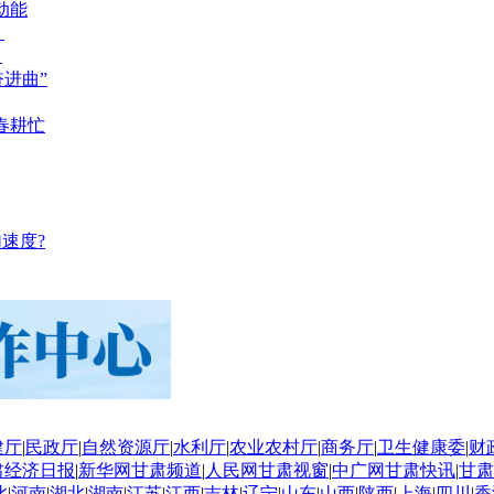
动能
？
？
奋进曲”
春耕忙
速度?
建厅
|
民政厅
|
自然资源厅
|
水利厅
|
农业农村厅
|
商务厅
|
卫生健康委
|
财
肃经济日报
|
新华网甘肃频道
|
人民网甘肃视窗
|
中广网甘肃快讯
|
甘肃
北
|
河南
|
湖北
|
湖南
|
江苏
|
江西
|
吉林
|
辽宁
|
山东
|
山西
|
陕西
|
上海
|
四川
|
香