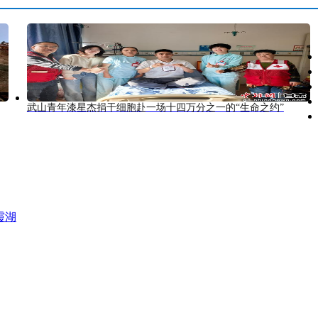
武山青年漆星杰捐干细胞赴一场十四万分之一的“生命之约”
霞湖