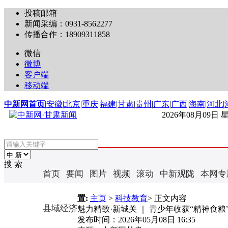
投稿邮箱
新闻采编：0931-8562277
传播合作：18909311858
微信
微博
客户端
移动端
中新网首页
|
安徽
|
北京
|
重庆
|
福建
|
甘肃
|
贵州
|
广东
|
广西
|
海南
|
河北
|
2026年08月09日
搜 索
首页
要闻
图片
视频
滚动
中新观陇
本网专
置:
主页
>
科技教育
> 正文内容
县域经济
魅力精致·新城关 ｜ 青少年收获“精神食粮
发布时间：
2026年05月08日 16:35