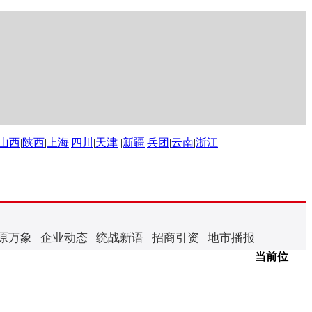
山西
|
陕西
|
上海
|
四川
|
天津
|
新疆
|
兵团
|
云南
|
浙江
原万象
企业动态
统战新语
招商引资
地市播报
当前位