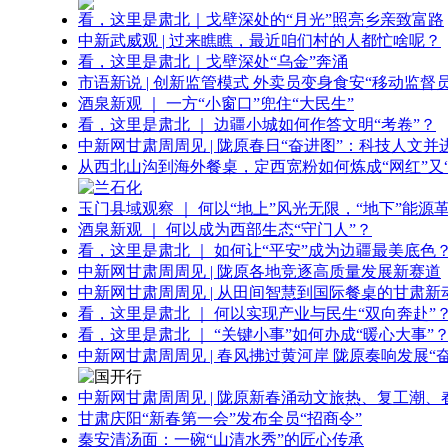
看，这里是肃北｜戈壁深处的“月光”照亮乡亲致富路
中新武威观 | 过来瞧瞧，最近咱们村的人都忙啥呢？
看，这里是肃北｜戈壁深处“乌金”奔涌
市语新说 | 创新监管模式 外卖员变身食安“移动监督员
酒泉新观 ｜ 一方“小窗口”兜住“大民生”
看，这里是肃北 ｜ 边疆小城如何作答文明“考卷”？
中新网甘肃周周见 | 陇原春日“奋进图”：科技人文并
从西北山沟到海外餐桌，定西宽粉如何炼成“网红”又“
玉门县域观察 ｜ 何以“地上”风光无限，“地下”能源
酒泉新观 ｜ 何以成为西部生态“守门人”？
看，这里是肃北 ｜ 如何让“平安”成为边疆最美底色
中新网甘肃周周见 | 陇原各地竞逐高质量发展新赛道
中新网甘肃周周见 | 从田间智慧到国际餐桌的甘肃新
看，这里是肃北 ｜ 何以实现产业与民生“双向奔赴”
看，这里是肃北 ｜ “关键小事”如何办成“暖心大事”
中新网甘肃周周见 | 春风拂过黄河岸 陇原奏响发展“
中新网甘肃周周见 | 陇原新春涌动文旅热、复工潮、
甘肃庆阳“新春第一会”发布全员“招商令”
秦安清汤面：一碗“山清水秀”的匠心传承