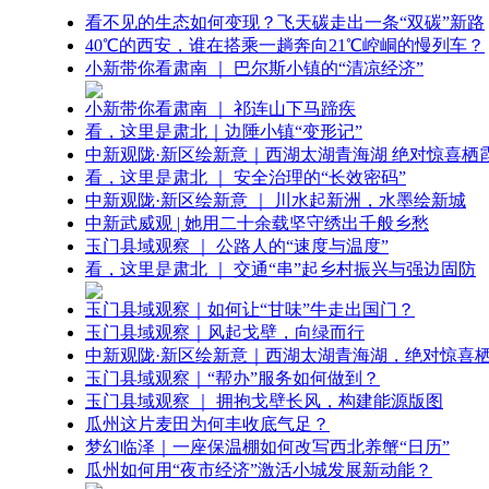
看不见的生态如何变现？飞天碳走出一条“双碳”新路
40℃的西安，谁在搭乘一趟奔向21℃崆峒的慢列车？
小新带你看肃南 ｜ 巴尔斯小镇的“清凉经济”
小新带你看肃南 ｜ 祁连山下马蹄疾
看，这里是肃北｜边陲小镇“变形记”
中新观陇·新区绘新意｜西湖太湖青海湖 绝对惊喜栖
看，这里是肃北 ｜ 安全治理的“长效密码”
中新观陇·新区绘新意 ｜ 川水起新洲，水墨绘新城
中新武威观 | 她用二十余载坚守绣出千般乡愁
玉门县域观察 ｜ 公路人的“速度与温度”
看，这里是肃北 ｜ 交通“串”起乡村振兴与强边固防
玉门县域观察｜如何让“甘味”牛走出国门？
玉门县域观察｜风起戈壁，向绿而行
中新观陇·新区绘新意｜西湖太湖青海湖，绝对惊喜
玉门县域观察｜“帮办”服务如何做到？
玉门县域观察 ｜ 拥抱戈壁长风，构建能源版图
瓜州这片麦田为何丰收底气足？
梦幻临泽｜一座保温棚如何改写西北养蟹“日历”
瓜州如何用“夜市经济”激活小城发展新动能？