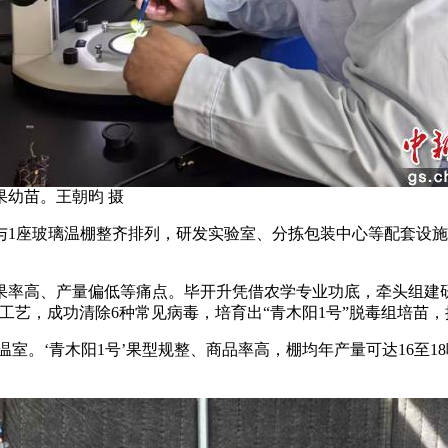
幼苗。王朝昀 摄
1座玻璃温棚整齐排列，研发实验室、分拣包装中心等配套设施
率高、产量偏低等痛点。毕开升凭借农学专业功底，牵头组建研
测工艺，成功清除6种常见病毒，培育出“青木阳1号”脱毒组培苗，
。‘青木阳1号’果型规整、商品率高，棚均年产量可达16至18吨