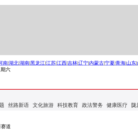
河南
|
湖北
|
湖南
|
黑龙江
|
江苏
|
江西
|
吉林
|
辽宁
|
内蒙古
|
宁夏
|
青海
|
山东
|
 星期六
题
丝路新语
文化旅游
科技教育
政法警务
健康医疗
陇
新赛道