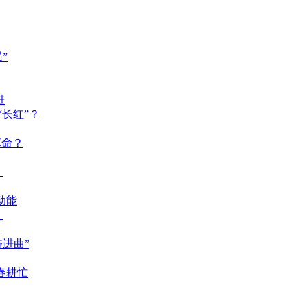
”
进
长红”？
革命？
？
动能
？
？
奋进曲”
春耕忙