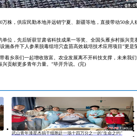
0万株，供应民勤本地并远销宁夏、新疆等地，直接带动50余人
位，先后斩获甘肃省科技成果一等奖、全国头雁乡村振兴竞赛二
——设施条件下人参果脱毒组培穴盘苗高效栽培技术应用项目”更
着乡亲们一起增收致富。农业发展离不开科技支撑，未来我们
兴贡献更多青年力量。”毕开升说。(完)
武山青年漆星杰捐干细胞赴一场十四万分之一的“生命之约”