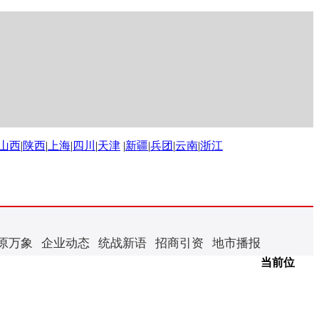
山西
|
陕西
|
上海
|
四川
|
天津
|
新疆
|
兵团
|
云南
|
浙江
原万象
企业动态
统战新语
招商引资
地市播报
当前位