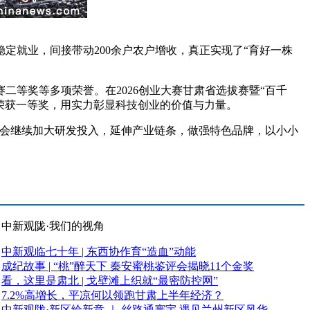
稳定就业，间接带动200余户农户增收，真正实现了“育好一株
等奖等多项荣誉。在2026创业大赛甘肃省选拔赛暨“百千
是荣获一等奖，用实力彰显科技创业的价值与力量。
会继续加大研发投入，延伸产业链条，做强特色品牌，以小小
中新观陇·我们的视角
中新观临七十年 | 东西协作育“造血”动能
成纪故事 | “桃”醉天下 秦安蜜桃鉴评会揭晓11个金奖
看，这里是肃北 | 戈壁滩上织就“最密防控网”
7.2%高增长，平凉何以领跑甘肃上半年经济？
中新观陇·新区绘新意 ｜ 丝路通寰宇 遇见兰州新区风华