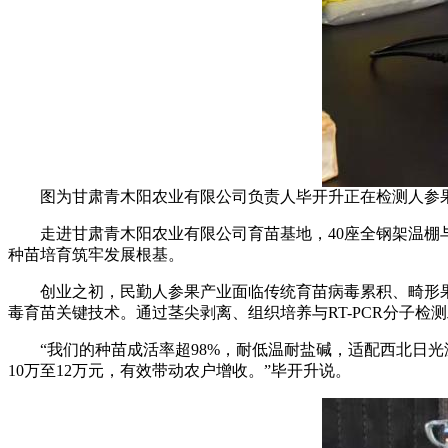
图为甘肃青木阳农业有限公司负责人毕开升正在检测人参果
走进甘肃青木阳农业有限公司育苗基地，40座全钢架温棚与
种苗培育筑牢发展根基。
创业之初，民勤人参果产业面临传统育苗病毒累积、畸形果
毒育苗关键技术。通过茎尖剥离、组织培养与RT-PCR分子检
“我们的种苗成活率超98%，耐低温耐盐碱，适配西北日光温室
10万至12万元，有效带动农户增收。”毕开升说。