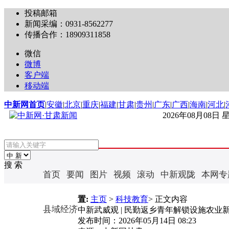
投稿邮箱
新闻采编：0931-8562277
传播合作：18909311858
微信
微博
客户端
移动端
中新网首页
|
安徽
|
北京
|
重庆
|
福建
|
甘肃
|
贵州
|
广东
|
广西
|
海南
|
河北
|
2026年08月08日
搜 索
首页
要闻
图片
视频
滚动
中新观陇
本网专
置:
主页
>
科技教育
> 正文内容
县域经济
中新武威观 | 民勤返乡青年解锁设施农业
发布时间：
2026年05月14日 08:23