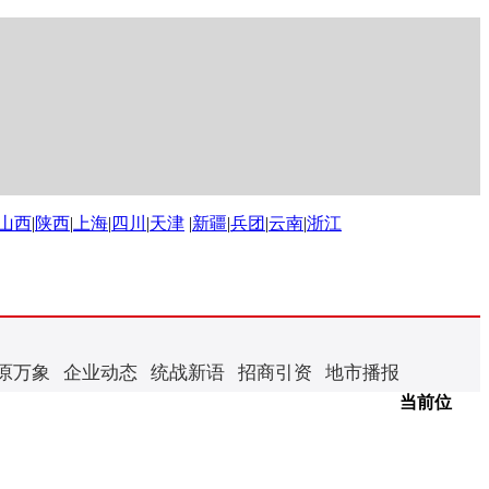
山西
|
陕西
|
上海
|
四川
|
天津
|
新疆
|
兵团
|
云南
|
浙江
原万象
企业动态
统战新语
招商引资
地市播报
当前位