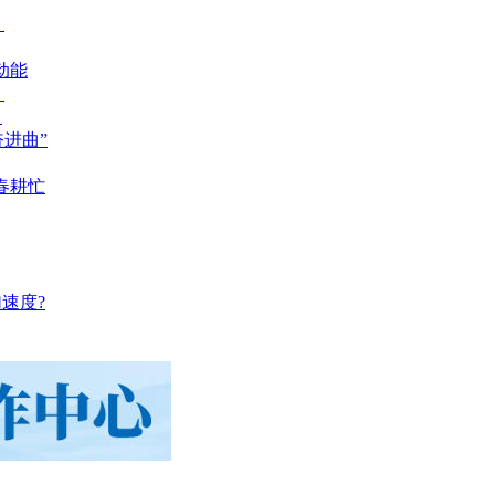
？
动能
？
？
奋进曲”
春耕忙
速度?