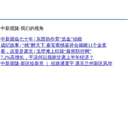
中新观陇·我们的视角
中新观临七十年 | 东西协作育“造血”动能
成纪故事 | “桃”醉天下 秦安蜜桃鉴评会揭晓11个金奖
看，这里是肃北 | 戈壁滩上织就“最密防控网”
7.2%高增长，平凉何以领跑甘肃上半年经济？
中新观陇·新区绘新意 ｜ 丝路通寰宇 遇见兰州新区风华