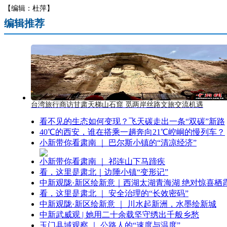
【编辑：杜萍】
编辑推荐
台湾旅行商访甘肃天梯山石窟 觅两岸丝路文旅交流机遇
看不见的生态如何变现？飞天碳走出一条“双碳”新路
40℃的西安，谁在搭乘一趟奔向21℃崆峒的慢列车？
小新带你看肃南 ｜ 巴尔斯小镇的“清凉经济”
小新带你看肃南 ｜ 祁连山下马蹄疾
看，这里是肃北｜边陲小镇“变形记”
中新观陇·新区绘新意｜西湖太湖青海湖 绝对惊喜栖
看，这里是肃北 ｜ 安全治理的“长效密码”
中新观陇·新区绘新意 ｜ 川水起新洲，水墨绘新城
中新武威观 | 她用二十余载坚守绣出千般乡愁
玉门县域观察 ｜ 公路人的“速度与温度”