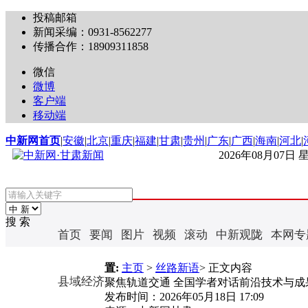
投稿邮箱
新闻采编：0931-8562277
传播合作：18909311858
微信
微博
客户端
移动端
中新网首页
|
安徽
|
北京
|
重庆
|
福建
|
甘肃
|
贵州
|
广东
|
广西
|
海南
|
河北
|
2026年08月07日
搜 索
首页
要闻
图片
视频
滚动
中新观陇
本网专
置:
主页
>
丝路新语
> 正文内容
县域经济
聚焦轨道交通 全国学者对话前沿技术与成
发布时间：
2026年05月18日 17:09