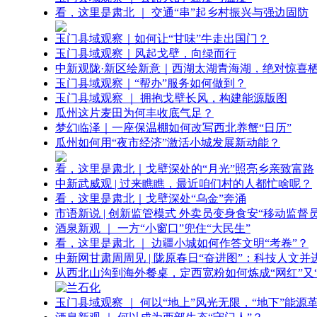
看，这里是肃北 ｜ 交通“串”起乡村振兴与强边固防
玉门县域观察｜如何让“甘味”牛走出国门？
玉门县域观察｜风起戈壁，向绿而行
中新观陇·新区绘新意｜西湖太湖青海湖，绝对惊喜
玉门县域观察｜“帮办”服务如何做到？
玉门县域观察 ｜ 拥抱戈壁长风，构建能源版图
瓜州这片麦田为何丰收底气足？
梦幻临泽｜一座保温棚如何改写西北养蟹“日历”
瓜州如何用“夜市经济”激活小城发展新动能？
看，这里是肃北｜戈壁深处的“月光”照亮乡亲致富路
中新武威观 | 过来瞧瞧，最近咱们村的人都忙啥呢？
看，这里是肃北｜戈壁深处“乌金”奔涌
市语新说 | 创新监管模式 外卖员变身食安“移动监督员
酒泉新观 ｜ 一方“小窗口”兜住“大民生”
看，这里是肃北 ｜ 边疆小城如何作答文明“考卷”？
中新网甘肃周周见 | 陇原春日“奋进图”：科技人文并
从西北山沟到海外餐桌，定西宽粉如何炼成“网红”又“
玉门县域观察 ｜ 何以“地上”风光无限，“地下”能源