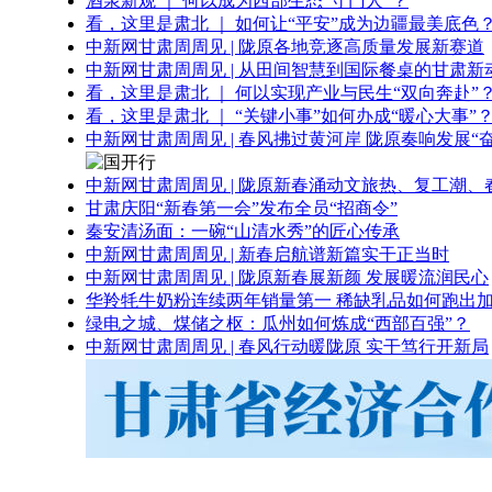
酒泉新观 ｜ 何以成为西部生态“守门人”？
看，这里是肃北 ｜ 如何让“平安”成为边疆最美底色
中新网甘肃周周见 | 陇原各地竞逐高质量发展新赛道
中新网甘肃周周见 | 从田间智慧到国际餐桌的甘肃新
看，这里是肃北 ｜ 何以实现产业与民生“双向奔赴”
看，这里是肃北 ｜ “关键小事”如何办成“暖心大事”
中新网甘肃周周见 | 春风拂过黄河岸 陇原奏响发展“
中新网甘肃周周见 | 陇原新春涌动文旅热、复工潮、
甘肃庆阳“新春第一会”发布全员“招商令”
秦安清汤面：一碗“山清水秀”的匠心传承
中新网甘肃周周见 | 新春启航谱新篇实干正当时
中新网甘肃周周见 | 陇原新春展新颜 发展暖流润民心
华羚牦牛奶粉连续两年销量第一 稀缺乳品如何跑出加
绿电之城、煤储之枢：瓜州如何炼成“西部百强”？
中新网甘肃周周见 | 春风行动暖陇原 实干笃行开新局