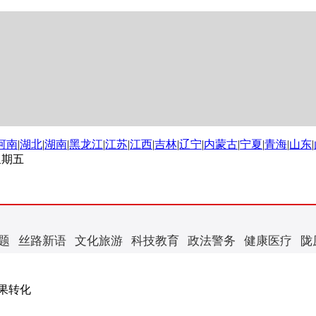
河南
|
湖北
|
湖南
|
黑龙江
|
江苏
|
江西
|
吉林
|
辽宁
|
内蒙古
|
宁夏
|
青海
|
山东
|
 星期五
题
丝路新语
文化旅游
科技教育
政法警务
健康医疗
陇
果转化