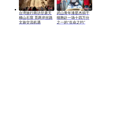
台湾旅行商访甘肃天
武山青年漆星杰捐干
梯山石窟 觅两岸丝路
细胞赴一场十四万分
文旅交流机遇
之一的“生命之约”