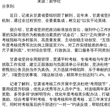
来源：
新华社
分享到:
近日，记者从甘肃省委组织部了解到，近年来，甘肃省坚持以
机制，通过全过程管控、全要素集成，树立起“以实干论英雄、
据介绍，甘肃省坚持把政治标准放在首位，做到中心工作推
署的实际表现作为检验政治素质的“试金石”，实行“正向测评+
考核指标与乡村振兴、高质量发展、主动创稳主动创安、“五
年度考核优秀等次比例上限提至35%，对工作实绩较差的单位，
尺子量到底”，针对综合管理、行政执法、窗口服务等不同类别
甘肃省坚持全周期管理，贯通平时考核、专项考核与年度考核
抓取工作实绩，建立正面激励与负面清单公示机制，坚决杜绝
察甄别公务员担当作为真伪。大力选拔冲锋陷阵、乐于奉献的实
决”、3项责任状事项、3项达标活动，精简率分别达到71.4%、
记者了解到，甘肃省考核工作开展中坚决杜绝“考用脱节”，
重用或晋升职级，优先从优秀等次人员中产生。对连续两年基本
奖勤、多劳多得”的鲜明导向，优化年度考核奖分配办法，打破
激励。综合考量平时考核、专项考核和年度考核，近三年来甘肃
可。同时对考核落后的干部进行“一对一”约谈反馈，帮助找准症