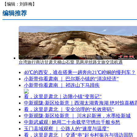
【编辑：刘薛梅】
编辑推荐
台湾旅行商访甘肃天梯山石窟 觅两岸丝路文旅交流机遇
40℃的西安，谁在搭乘一趟奔向21℃崆峒的慢列车？
小新带你看肃南 ｜ 巴尔斯小镇的“清凉经济”
小新带你看肃南 ｜ 祁连山下马蹄疾
看，这里是肃北｜边陲小镇“变形记”
中新观陇·新区绘新意｜西湖太湖青海湖 绝对惊喜栖
看，这里是肃北 ｜ 安全治理的“长效密码”
中新观陇·新区绘新意 ｜ 川水起新洲，水墨绘新城
中新武威观 | 她用二十余载坚守绣出千般乡愁
玉门县域观察 ｜ 公路人的“速度与温度”
看，这里是肃北 ｜ 交通“串”起乡村振兴与强边固防