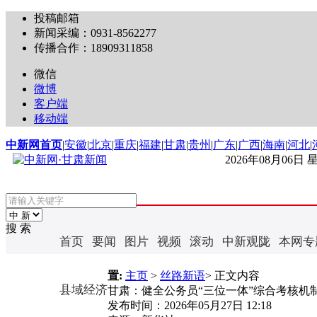
投稿邮箱
新闻采编：0931-8562277
传播合作：18909311858
微信
微博
客户端
移动端
中新网首页
|
安徽
|
北京
|
重庆
|
福建
|
甘肃
|
贵州
|
广东
|
广西
|
海南
|
河北
|
2026年08月06日
搜 索
首页
要闻
图片
视频
滚动
中新观陇
本网专
置:
主页
>
丝路新语
> 正文内容
县域经济
甘肃：健全公务员“三位一体”综合考核机
发布时间：
2026年05月27日 12:18