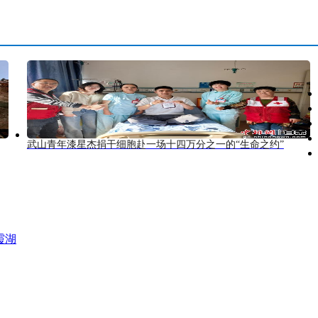
武山青年漆星杰捐干细胞赴一场十四万分之一的“生命之约”
霞湖