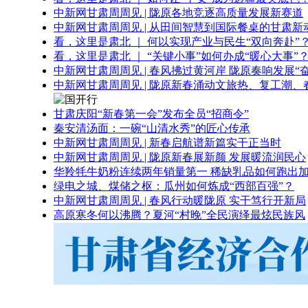
中新网甘肃周周见 | 陇原各地竞逐高质量发展新赛道
中新网甘肃周周见 | 从田间智慧到国际餐桌的甘肃新
看，这里是肃北 ｜ 何以实现产业与民生“双向奔赴”
看，这里是肃北 ｜ “关键小事”如何办成“暖心大事”
中新网甘肃周周见 | 春风拂过黄河岸 陇原奏响发展“
中新网甘肃周周见 | 陇原新春涌动文旅热、复工潮、
甘肃庆阳“新春第一会”发布全员“招商令”
秦安清汤面：一碗“山清水秀”的匠心传承
中新网甘肃周周见 | 新春启航谱新篇实干正当时
中新网甘肃周周见 | 陇原新春展新颜 发展暖流润民心
华羚牦牛奶粉连续两年销量第一 稀缺乳品如何跑出加
绿电之城、煤储之枢：瓜州如何炼成“西部百强”？
中新网甘肃周周见 | 春风行动暖陇原 实干笃行开新局
高原寒冬何以沸腾？夏河“村晚”全民演绎最炫民族风