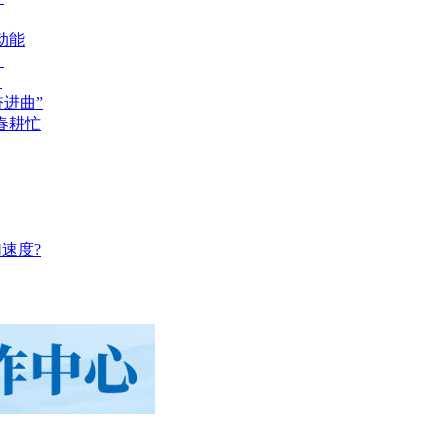
动能
？
？
奋进曲”
春耕忙
速度?