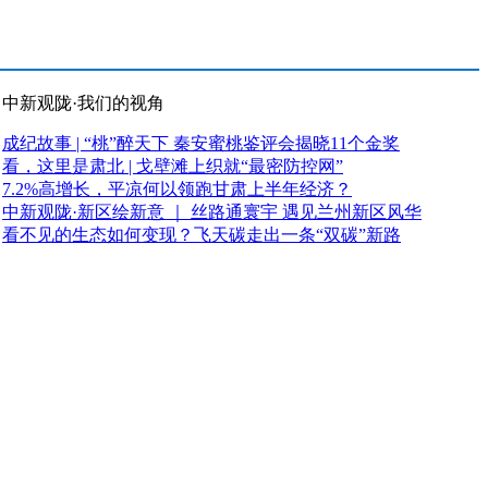
中新观陇·我们的视角
成纪故事 | “桃”醉天下 秦安蜜桃鉴评会揭晓11个金奖
看，这里是肃北 | 戈壁滩上织就“最密防控网”
7.2%高增长，平凉何以领跑甘肃上半年经济？
中新观陇·新区绘新意 ｜ 丝路通寰宇 遇见兰州新区风华
看不见的生态如何变现？飞天碳走出一条“双碳”新路