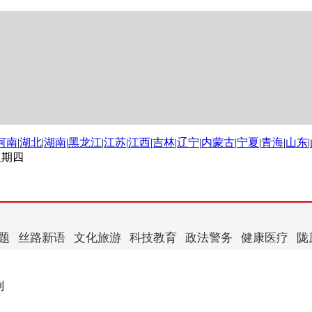
河南
|
湖北
|
湖南
|
黑龙江
|
江苏
|
江西
|
吉林
|
辽宁
|
内蒙古
|
宁夏
|
青海
|
山东
|
 星期四
题
丝路新语
文化旅游
科技教育
政法警务
健康医疗
陇
制