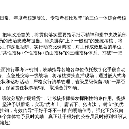
日常、年度考核定等次、专项考核比攻坚”的三位一体综合考核
把牢政治首关，将贯彻落实重要指示批示精神和党中央决策部
务员的政治忠诚与担当。坚决摒弃“上下一般粗”的笼统考核，将
心工作深度捆绑。实行动态比例调控，对工作成效显著的单位，
“共性指标+个性指标+负面指标”的三维指标体系。打破“一把
全面推行季考评机制，鼓励指导各地各单位依托数字化手段自动
资、应急处突等一线战场，将考核探头直插现场，通过嵌入式考
任状和达标活动，严格实行清单管理，省级层级保留2项“一票否
4项，保留责任状事项9项、取消合并99项。
绩效分配的“硬通货”，让考核指挥棒发挥刚性约束作用。提拔
坚决予以辞退，实现“优者上、庸者下、劣者汰”。树立“奖优
挂钩，有效传导“干好干坏不一样”的明确信号。强化正负双向
36个集体给予及时奖励，真正让干得好的公务员及时得到组织认
翰超)