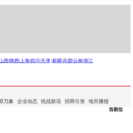
山西
|
陕西
|
上海
|
四川
|
天津
|
新疆
|
兵团
|
云南
|
浙江
原万象
企业动态
统战新语
招商引资
地市播报
当前位