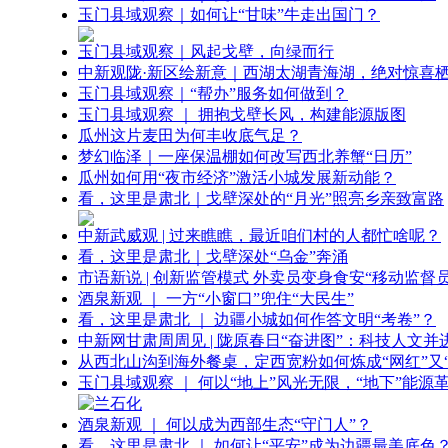
玉门县域观察｜如何让“甘味”牛走出国门？
玉门县域观察｜风起戈壁，向绿而行
中新观陇·新区绘新意｜西湖太湖青海湖，绝对惊喜
玉门县域观察｜“帮办”服务如何做到？
玉门县域观察 ｜ 拥抱戈壁长风，构建能源版图
瓜州这片麦田为何丰收底气足？
梦幻临泽｜一座保温棚如何改写西北养蟹“日历”
瓜州如何用“夜市经济”激活小城发展新动能？
看，这里是肃北｜戈壁深处的“月光”照亮乡亲致富路
中新武威观 | 过来瞧瞧，最近咱们村的人都忙啥呢？
看，这里是肃北｜戈壁深处“乌金”奔涌
市语新说 | 创新监管模式 外卖员变身食安“移动监督员
酒泉新观 ｜ 一方“小窗口”兜住“大民生”
看，这里是肃北 ｜ 边疆小城如何作答文明“考卷”？
中新网甘肃周周见 | 陇原春日“奋进图”：科技人文并
从西北山沟到海外餐桌，定西宽粉如何炼成“网红”又“
玉门县域观察 ｜ 何以“地上”风光无限，“地下”能源
酒泉新观 ｜ 何以成为西部生态“守门人”？
看，这里是肃北 ｜ 如何让“平安”成为边疆最美底色