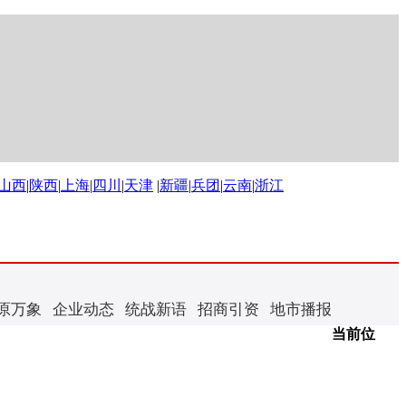
山西
|
陕西
|
上海
|
四川
|
天津
|
新疆
|
兵团
|
云南
|
浙江
原万象
企业动态
统战新语
招商引资
地市播报
当前位