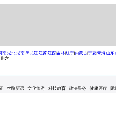
河南
|
湖北
|
湖南
|
黑龙江
|
江苏
|
江西
|
吉林
|
辽宁
|
内蒙古
|
宁夏
|
青海
|
山东
|
 星期六
题
丝路新语
文化旅游
科技教育
政法警务
健康医疗
陇