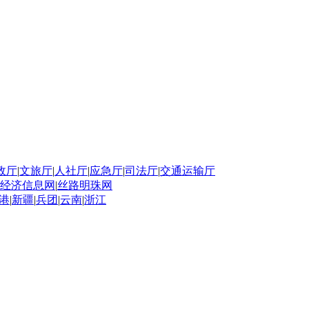
政厅
|
文旅厅
|
人社厅
|
应急厅
|
司法厅
|
交通运输厅
经济信息网
|
丝路明珠网
港
|
新疆
|
兵团
|
云南
|
浙江