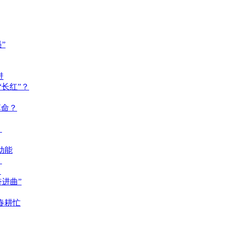
”
进
长红”？
革命？
？
动能
？
？
奋进曲”
春耕忙