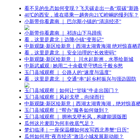
看不见的生态如何变现？飞天碳走出一条“双碳”新路
40℃的西安，谁在搭乘一趟奔向21℃崆峒的慢列车？
小新带你看肃南 ｜ 巴尔斯小镇的“清凉经济”
小新带你看肃南 ｜ 祁连山下马蹄疾
看，这里是肃北｜边陲小镇“变形记”
中新观陇·新区绘新意｜西湖太湖青海湖 绝对惊喜栖
看，这里是肃北 ｜ 安全治理的“长效密码”
中新观陇·新区绘新意 ｜ 川水起新洲，水墨绘新城
中新武威观 | 她用二十余载坚守绣出千般乡愁
玉门县域观察 ｜ 公路人的“速度与温度”
看，这里是肃北 ｜ 交通“串”起乡村振兴与强边固防
玉门县域观察｜如何让“甘味”牛走出国门？
玉门县域观察｜风起戈壁，向绿而行
中新观陇·新区绘新意｜西湖太湖青海湖，绝对惊喜
玉门县域观察｜“帮办”服务如何做到？
玉门县域观察 ｜ 拥抱戈壁长风，构建能源版图
瓜州这片麦田为何丰收底气足？
梦幻临泽｜一座保温棚如何改写西北养蟹“日历”
瓜州如何用“夜市经济”激活小城发展新动能？