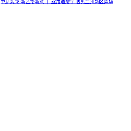
中新观陇·新区绘新意 ｜ 丝路通寰宇 遇见兰州新区风华