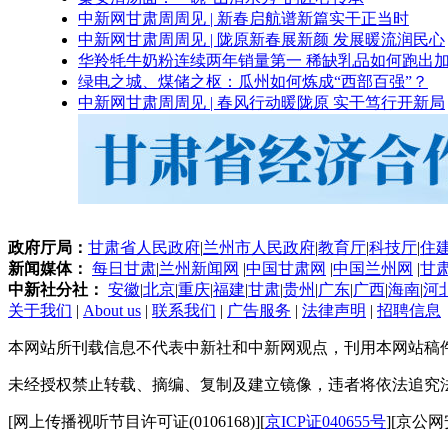
中新网甘肃周周见 | 新春启航谱新篇实干正当时
中新网甘肃周周见 | 陇原新春展新颜 发展暖流润民心
华羚牦牛奶粉连续两年销量第一 稀缺乳品如何跑出加
绿电之城、煤储之枢：瓜州如何炼成“西部百强”？
中新网甘肃周周见 | 春风行动暖陇原 实干笃行开新局
政府厅局：
甘肃省人民政府
|
兰州市人民政府
|
教育厅
|
科技厅
|
住
新闻媒体：
每日甘肃
|
兰州新闻网
|
中国甘肃网
|
中国兰州网
|
甘
中新社分社：
安徽
|
北京
|
重庆
|
福建
|
甘肃
|
贵州
|
广东
|
广西
|
海南
|
河
关于我们
|
About us
|
联系我们
|
广告服务
|
法律声明
|
招聘信息
本网站所刊载信息不代表中新社和中新网观点，刊用本网站稿
未经授权禁止转载、摘编、复制及建立镜像，违者将依法追究
[网上传播视听节目许可证(0106168)][
京ICP证040655号
][京公网安