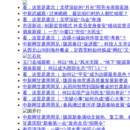
看，这里是肃北｜戈壁深处的“月光”照亮乡亲致富路
中新武威观 | 过来瞧瞧，最近咱们村的人都忙啥呢？
看，这里是肃北｜戈壁深处“乌金”奔涌
市语新说 | 创新监管模式 外卖员变身食安“移动监督员
酒泉新观 ｜ 一方“小窗口”兜住“大民生”
看，这里是肃北 ｜ 边疆小城如何作答文明“考卷”？
中新网甘肃周周见 | 陇原春日“奋进图”：科技人文并
从西北山沟到海外餐桌，定西宽粉如何炼成“网红”又“
玉门县域观察 ｜ 何以“地上”风光无限，“地下”能源
酒泉新观 ｜ 何以成为西部生态“守门人”？
看，这里是肃北 ｜ 如何让“平安”成为边疆最美底色
中新网甘肃周周见 | 陇原各地竞逐高质量发展新赛道
中新网甘肃周周见 | 从田间智慧到国际餐桌的甘肃新
看，这里是肃北 ｜ 何以实现产业与民生“双向奔赴”
看，这里是肃北 ｜ “关键小事”如何办成“暖心大事”
中新网甘肃周周见 | 春风拂过黄河岸 陇原奏响发展“
中新网甘肃周周见 | 陇原新春涌动文旅热、复工潮、
甘肃庆阳“新春第一会”发布全员“招商令”
秦安清汤面：一碗“山清水秀”的匠心传承