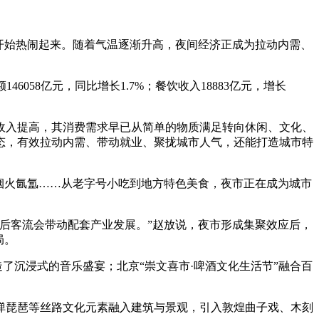
开始热闹起来。随着气温逐渐升高，夜间经济正成为拉动内需、
058亿元，同比增长1.7%；餐饮收入18883亿元，增长
入提高，其消费需求早已从简单的物质满足转向休闲、文化、
态，有效拉动内需、带动就业、聚拢城市人气，还能打造城市特
烟火氤氲……从老字号小吃到地方特色美食，夜市正在成为城市
后客流会带动配套产业发展。”赵放说，夜市形成集聚效应后，
局。
了沉浸式的音乐盛宴；北京“崇文喜市·啤酒文化生活节”融合百
琵琶等丝路文化元素融入建筑与景观，引入敦煌曲子戏、木刻