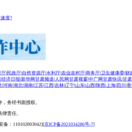
速度?
建厅
|
民政厅
|
自然资源厅
|
水利厅
|
农业农村厅
|
商务厅
|
卫生健康委
|
财
肃经济日报
|
新华网甘肃频道
|
人民网甘肃视窗
|
中广网甘肃快讯
|
甘肃
北
|
河南
|
湖北
|
湖南
|
江苏
|
江西
|
吉林
|
辽宁
|
山东
|
山西
|
陕西
|
上海
|
四川
|
香
件，务经书面授权。
法律责任。
备：110102003042][
京ICP备2021034286号-7
]