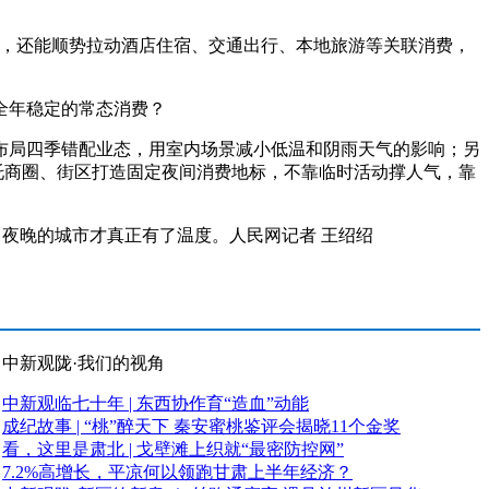
，还能顺势拉动酒店住宿、交通出行、本地旅游等关联消费，
全年稳定的常态消费？
局四季错配业态，用室内场景减小低温和阴雨天气的影响；另
托商圈、街区打造固定夜间消费地标，不靠临时活动撑人气，靠
夜晚的城市才真正有了温度。人民网记者 王绍绍
中新观陇·我们的视角
中新观临七十年 | 东西协作育“造血”动能
成纪故事 | “桃”醉天下 秦安蜜桃鉴评会揭晓11个金奖
看，这里是肃北 | 戈壁滩上织就“最密防控网”
7.2%高增长，平凉何以领跑甘肃上半年经济？