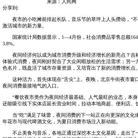
来源：
人民网
分享到:
夜市的小吃摊前排起长队，音乐节的草坪上人头攒动，“不夜
激活城市的新力量。
国家统计局数据显示，1—4月份，社会消费品零售总额164941
3.8%。
夜间经济何以成为城市消费升级和经济增长的新亮点？吉林
体验式消费，夜间刚好契合了大众闲暇放松的生活需求；另一
色名片，既盘活了城市存量资源，又培育出了新的消费增长点
这种活力，首先体现在“舌尖”上。夜晚，北京牛街夜市窗口
夜间消费最接地气的入口。
“餐饮夜市类作为夜间经济最基础、人气最旺的业态，本身以
还能吸引线下实体店延长营业时间，拉动本地商超、便利店、饮
当“吃”满足了味蕾，夜间消费的下一站正在向更深的文化体验
年花市与现代啤酒文化，为夏日消费市场注入新动能。
不止美食与音乐，各地正通过深挖本土文化基因，走出了一