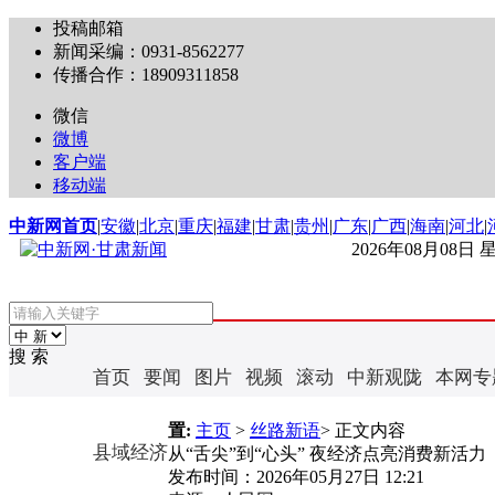
投稿邮箱
新闻采编：0931-8562277
传播合作：18909311858
微信
微博
客户端
移动端
中新网首页
|
安徽
|
北京
|
重庆
|
福建
|
甘肃
|
贵州
|
广东
|
广西
|
海南
|
河北
|
2026年08月08日
搜 索
首页
要闻
图片
视频
滚动
中新观陇
本网专
置:
主页
>
丝路新语
> 正文内容
县域经济
从“舌尖”到“心头” 夜经济点亮消费新活力
发布时间：
2026年05月27日 12:21