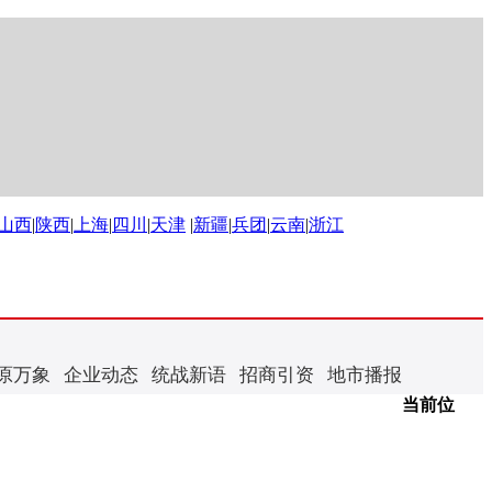
山西
|
陕西
|
上海
|
四川
|
天津
|
新疆
|
兵团
|
云南
|
浙江
原万象
企业动态
统战新语
招商引资
地市播报
当前位