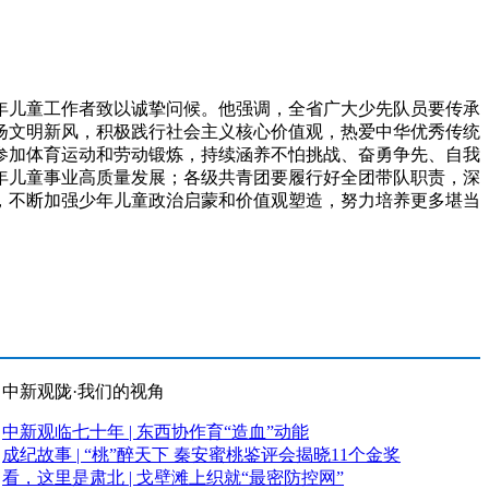
儿童工作者致以诚挚问候。他强调，全省广大少先队员要传承
扬文明新风，积极践行社会主义核心价值观，热爱中华优秀传统
参加体育运动和劳动锻炼，持续涵养不怕挑战、奋勇争先、自我
年儿童事业高质量发展；各级共青团要履行好全团带队职责，深
，不断加强少年儿童政治启蒙和价值观塑造，努力培养更多堪当
中新观陇·我们的视角
中新观临七十年 | 东西协作育“造血”动能
成纪故事 | “桃”醉天下 秦安蜜桃鉴评会揭晓11个金奖
看，这里是肃北 | 戈壁滩上织就“最密防控网”