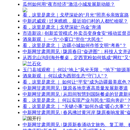
瓜州如何用“夜市经济”激活小城发展新动能？
看，这里是肃北｜戈壁深处的“月光”照亮乡亲致富路
中新武威观 | 过来瞧瞧，最近咱们村的人都忙啥呢？
看，这里是肃北｜戈壁深处“乌金”奔涌
市语新说 | 创新监管模式 外卖员变身食安“移动监督员
酒泉新观 ｜ 一方“小窗口”兜住“大民生”
看，这里是肃北 ｜ 边疆小城如何作答文明“考卷”？
中新网甘肃周周见 | 陇原春日“奋进图”：科技人文并
从西北山沟到海外餐桌，定西宽粉如何炼成“网红”又“
玉门县域观察 ｜ 何以“地上”风光无限，“地下”能源
酒泉新观 ｜ 何以成为西部生态“守门人”？
看，这里是肃北 ｜ 如何让“平安”成为边疆最美底色
中新网甘肃周周见 | 陇原各地竞逐高质量发展新赛道
中新网甘肃周周见 | 从田间智慧到国际餐桌的甘肃新
看，这里是肃北 ｜ 何以实现产业与民生“双向奔赴”
看，这里是肃北 ｜ “关键小事”如何办成“暖心大事”
中新网甘肃周周见 | 春风拂过黄河岸 陇原奏响发展“
中新网甘肃周周见 | 陇原新春涌动文旅热、复工潮、