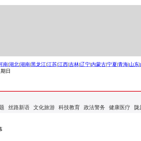
河南
|
湖北
|
湖南
|
黑龙江
|
江苏
|
江西
|
吉林
|
辽宁
|
内蒙古
|
宁夏
|
青海
|
山东
|
 星期日
题
丝路新语
文化旅游
科技教育
政法警务
健康医疗
陇
幕