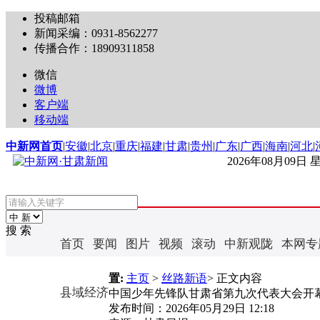
投稿邮箱
新闻采编：0931-8562277
传播合作：18909311858
微信
微博
客户端
移动端
中新网首页
|
安徽
|
北京
|
重庆
|
福建
|
甘肃
|
贵州
|
广东
|
广西
|
海南
|
河北
|
2026年08月09日
搜 索
首页
要闻
图片
视频
滚动
中新观陇
本网专
置:
主页
>
丝路新语
> 正文内容
县域经济
中国少年先锋队甘肃省第九次代表大会开
发布时间：
2026年05月29日 12:18