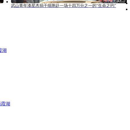
武山青年漆星杰捐干细胞赴一场十四万分之一的“生命之约”
霞湖
栖霞湖