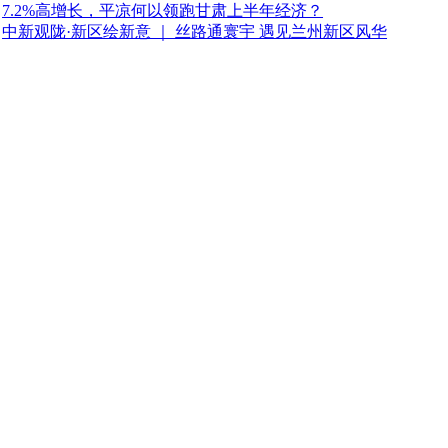
7.2%高增长，平凉何以领跑甘肃上半年经济？
中新观陇·新区绘新意 ｜ 丝路通寰宇 遇见兰州新区风华