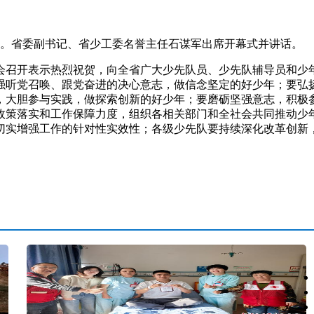
。省委副书记、省少工委名誉主任石谋军出席开幕式并讲话。
召开表示热烈祝贺，向全省广大少先队员、少先队辅导员和少年
强听党召唤、跟党奋进的决心意志，做信念坚定的好少年；要弘
，大胆参与实践，做探索创新的好少年；要磨砺坚强意志，积极
政策落实和工作保障力度，组织各相关部门和全社会共同推动少
切实增强工作的针对性实效性；各级少先队要持续深化改革创新