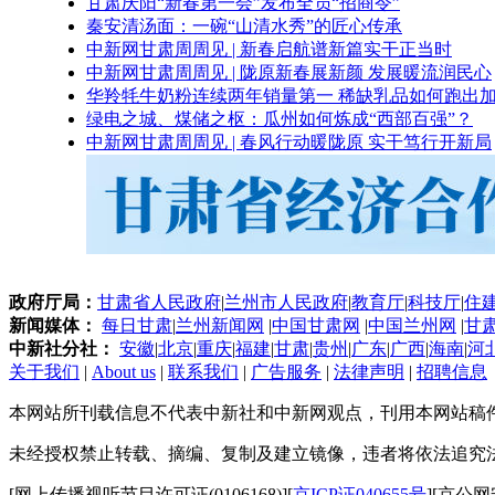
甘肃庆阳“新春第一会”发布全员“招商令”
秦安清汤面：一碗“山清水秀”的匠心传承
中新网甘肃周周见 | 新春启航谱新篇实干正当时
中新网甘肃周周见 | 陇原新春展新颜 发展暖流润民心
华羚牦牛奶粉连续两年销量第一 稀缺乳品如何跑出加
绿电之城、煤储之枢：瓜州如何炼成“西部百强”？
中新网甘肃周周见 | 春风行动暖陇原 实干笃行开新局
政府厅局：
甘肃省人民政府
|
兰州市人民政府
|
教育厅
|
科技厅
|
住
新闻媒体：
每日甘肃
|
兰州新闻网
|
中国甘肃网
|
中国兰州网
|
甘
中新社分社：
安徽
|
北京
|
重庆
|
福建
|
甘肃
|
贵州
|
广东
|
广西
|
海南
|
河
关于我们
|
About us
|
联系我们
|
广告服务
|
法律声明
|
招聘信息
本网站所刊载信息不代表中新社和中新网观点，刊用本网站稿
未经授权禁止转载、摘编、复制及建立镜像，违者将依法追究
[网上传播视听节目许可证(0106168)][
京ICP证040655号
][京公网安