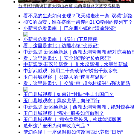
台湾旅行商访甘肃天梯山石窟 觅两岸丝路文旅交流机遇
看不见的生态如何变现？飞天碳走出一条“双碳”新路
40℃的西安，谁在搭乘一趟奔向21℃崆峒的慢列车？
小新带你看肃南 ｜ 巴尔斯小镇的“清凉经济”
小新带你看肃南 ｜ 祁连山下马蹄疾
看，这里是肃北｜边陲小镇“变形记”
中新观陇·新区绘新意｜西湖太湖青海湖 绝对惊喜栖
看，这里是肃北 ｜ 安全治理的“长效密码”
中新观陇·新区绘新意 ｜ 川水起新洲，水墨绘新城
中新武威观 | 她用二十余载坚守绣出千般乡愁
玉门县域观察 ｜ 公路人的“速度与温度”
看，这里是肃北 ｜ 交通“串”起乡村振兴与强边固防
玉门县域观察｜如何让“甘味”牛走出国门？
玉门县域观察｜风起戈壁，向绿而行
中新观陇·新区绘新意｜西湖太湖青海湖，绝对惊喜
玉门县域观察｜“帮办”服务如何做到？
玉门县域观察 ｜ 拥抱戈壁长风，构建能源版图
瓜州这片麦田为何丰收底气足？
梦幻临泽｜一座保温棚如何改写西北养蟹“日历”