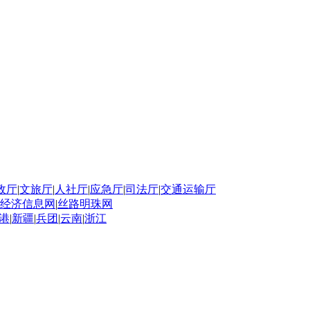
政厅
|
文旅厅
|
人社厅
|
应急厅
|
司法厅
|
交通运输厅
经济信息网
|
丝路明珠网
港
|
新疆
|
兵团
|
云南
|
浙江