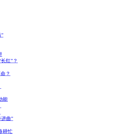
”
进
长红”？
革命？
？
动能
？
？
奋进曲”
春耕忙