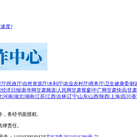
速度?
建厅
|
民政厅
|
自然资源厅
|
水利厅
|
农业农村厅
|
商务厅
|
卫生健康委
|
财
肃经济日报
|
新华网甘肃频道
|
人民网甘肃视窗
|
中广网甘肃快讯
|
甘肃
北
|
河南
|
湖北
|
湖南
|
江苏
|
江西
|
吉林
|
辽宁
|
山东
|
山西
|
陕西
|
上海
|
四川
|
香
件，务经书面授权。
法律责任。
备：110102003042][
京ICP备2021034286号-7
]