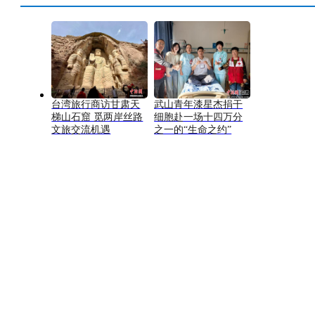
台湾旅行商访甘肃天
武山青年漆星杰捐干
梯山石窟 觅两岸丝路
细胞赴一场十四万分
文旅交流机遇
之一的“生命之约”