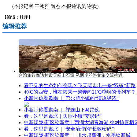
(本报记者 王冰雅 尚杰 本报通讯员 谢欢)
【编辑：杜萍】
编辑推荐
台湾旅行商访甘肃天梯山石窟 觅两岸丝路文旅交流机遇
看不见的生态如何变现？飞天碳走出一条“双碳”新路
40℃的西安，谁在搭乘一趟奔向21℃崆峒的慢列车？
小新带你看肃南 ｜ 巴尔斯小镇的“清凉经济”
小新带你看肃南 ｜ 祁连山下马蹄疾
看，这里是肃北｜边陲小镇“变形记”
中新观陇·新区绘新意｜西湖太湖青海湖 绝对惊喜栖
看，这里是肃北 ｜ 安全治理的“长效密码”
中新观陇·新区绘新意 ｜ 川水起新洲，水墨绘新城