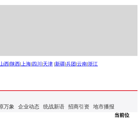
山西
|
陕西
|
上海
|
四川
|
天津
|
新疆
|
兵团
|
云南
|
浙江
原万象
企业动态
统战新语
招商引资
地市播报
当前位