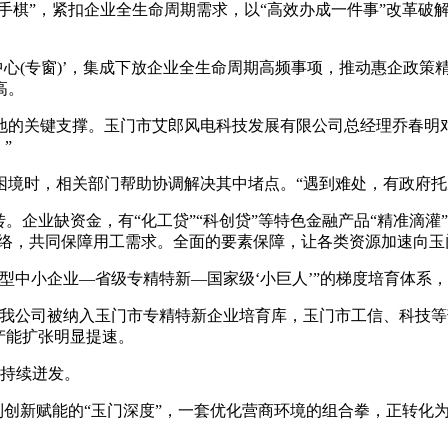
棋”，紧扣企业全生命周期需求，以“高效办成一件事”改革破解
(专窗)’，集成下放企业全生命周期高频事项，推动惠企政策精
高。
关键支撑。玉门市艾郎风电科技发展有限公司总经理乔春明对
”
时，相关部门帮助协调解决其中堵点。“遇到难处，有政府托
业缺资金，有“化工贷”“科创贷”等特色金融产品“精准滴灌”
网络，共同保障用工需求。全面的要素保障，让各类资源加速向玉
中小企业—省级专精特新—国家级‘小巨人’”的梯度培育体系
公司被纳入玉门市专精特新企业培育库，玉门市工信、科技等
产能扩张明显提速。
力持续迸发。
到创新赋能的“玉门深度”，一套优化营商环境的组合拳，正转化