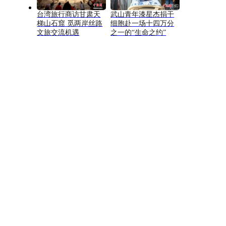
台湾旅行商访甘肃天
武山青年漆星杰捐干
梯山石窟 觅两岸丝路
细胞赴一场十四万分
文旅交流机遇
之一的“生命之约”