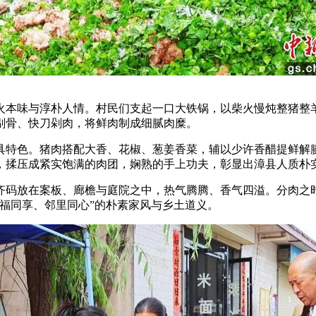
本味与淳朴人情。村民们支起一口大铁锅，以柴火慢炖整猪整羊
剔骨、快刀剁肉，将鲜肉制成细腻肉糜。
特色。猪肉搭配大香、花椒、葱姜香菜，辅以少许香醋提鲜解腻
，揉压成紧实饱满的肉团，娴熟的手上功夫，彰显出漳县人质朴
码放在案板、廊檐与庭院之中，热气腾腾、香气四溢。分肉之时
福同享、邻里同心”的朴素家风与乡土道义。