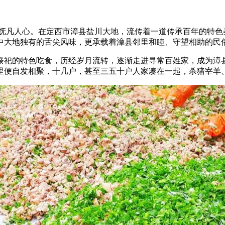
抚凡人心。在定西市漳县盐川大地，流传着一道传承百年的特色美
中大地独有的舌尖风味，更承载着漳县邻里和睦、守望相助的民
祀的特色吃食，历经岁月流转，逐渐走进寻常百姓家，成为漳县
里便自发相聚，十几户，甚至三五十户人家凑在一起，杀猪宰羊、