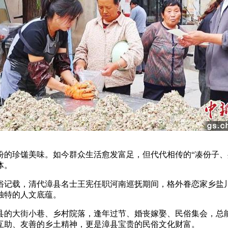
珍馐美味。如今群众生活愈发富足，但代代相传的“凑份子、
体。
记载，清代漳县名士王宪任职河南巡抚期间，格外眷恋家乡盐川
独特的人文底蕴。
的大街小巷、乡村院落，逢年过节、婚丧嫁娶、民俗集会，总能
互助、友善的乡土精神，更是漳县宝贵的民俗文化财富。