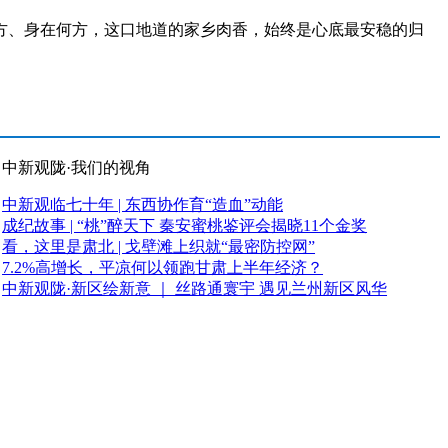
、身在何方，这口地道的家乡肉香，始终是心底最安稳的归
中新观陇·我们的视角
中新观临七十年 | 东西协作育“造血”动能
成纪故事 | “桃”醉天下 秦安蜜桃鉴评会揭晓11个金奖
看，这里是肃北 | 戈壁滩上织就“最密防控网”
7.2%高增长，平凉何以领跑甘肃上半年经济？
中新观陇·新区绘新意 ｜ 丝路通寰宇 遇见兰州新区风华