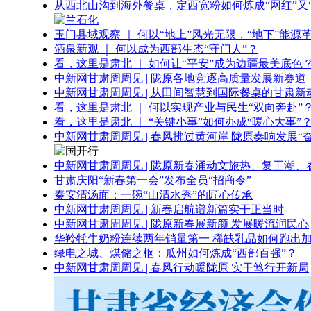
从西北山沟到海外餐桌，定西宽粉如何炼成“网红”又“
玉门县域观察 ｜ 何以“地上”风光无限，“地下”能源
酒泉新观 ｜ 何以成为西部生态“守门人”？
看，这里是肃北 ｜ 如何让“平安”成为边疆最美底色
中新网甘肃周周见 | 陇原各地竞逐高质量发展新赛道
中新网甘肃周周见 | 从田间智慧到国际餐桌的甘肃新
看，这里是肃北 ｜ 何以实现产业与民生“双向奔赴”
看，这里是肃北 ｜ “关键小事”如何办成“暖心大事”
中新网甘肃周周见 | 春风拂过黄河岸 陇原奏响发展“
中新网甘肃周周见 | 陇原新春涌动文旅热、复工潮、
甘肃庆阳“新春第一会”发布全员“招商令”
秦安清汤面：一碗“山清水秀”的匠心传承
中新网甘肃周周见 | 新春启航谱新篇实干正当时
中新网甘肃周周见 | 陇原新春展新颜 发展暖流润民心
华羚牦牛奶粉连续两年销量第一 稀缺乳品如何跑出加
绿电之城、煤储之枢：瓜州如何炼成“西部百强”？
中新网甘肃周周见 | 春风行动暖陇原 实干笃行开新局