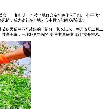
食——把把肉，也被当地群众亲切称作份子肉、“打平伙”。
俗风情，成为镌刻在当地人心中最浓郁的乡愁记忆。
节庆民俗中不可或缺的一部分。长久以来，每逢农历二月二、
共享美食，一场朴素热闹的“邻里共享盛宴”就此拉开帷幕。