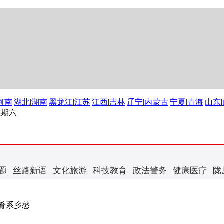
河南
|
湖北
|
湖南
|
黑龙江
|
江苏
|
江西
|
吉林
|
辽宁
|
内蒙古
|
宁夏
|
青海
|
山东
|
 星期六
题
丝路新语
文化旅游
科技教育
政法警务
健康医疗
陇
肴系乡愁