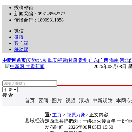
投稿邮箱
新闻采编：0931-8562277
传播合作：18909311858
微信
微博
客户端
移动端
中新网首页
|
安徽
|
北京
|
重庆
|
福建
|
甘肃
|
贵州
|
广东
|
广西
|
海南
|
河北
|
2026年08月08日
搜 索
首页
要闻
图片
视频
滚动
中新观陇
本网专
置:
主页
>
陇原万象
> 正文内容
县域经济
定西漳县把把肉：一缕烟火传百年 一份佳
发布时间：
2026年06月05日 15:50