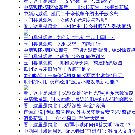
看，这里是肃北 ｜ 安全治理的“长效密码”
中新观陇·新区绘新意 ｜ 川水起新洲，水墨绘新城
中新武威观 | 她用二十余载坚守绣出千般乡愁
玉门县域观察 ｜ 公路人的“速度与温度”
看，这里是肃北 ｜ 交通“串”起乡村振兴与强边固防
玉门县域观察｜如何让“甘味”牛走出国门？
玉门县域观察｜风起戈壁，向绿而行
中新观陇·新区绘新意｜西湖太湖青海湖，绝对惊喜
玉门县域观察｜“帮办”服务如何做到？
玉门县域观察 ｜ 拥抱戈壁长风，构建能源版图
瓜州这片麦田为何丰收底气足？
梦幻临泽｜一座保温棚如何改写西北养蟹“日历”
瓜州如何用“夜市经济”激活小城发展新动能？
看，这里是肃北｜戈壁深处的“月光”照亮乡亲致富路
中新武威观 | 过来瞧瞧，最近咱们村的人都忙啥呢？
看，这里是肃北｜戈壁深处“乌金”奔涌
市语新说 | 创新监管模式 外卖员变身食安“移动监督员
酒泉新观 ｜ 一方“小窗口”兜住“大民生”
看，这里是肃北 ｜ 边疆小城如何作答文明“考卷”？
中新网甘肃周周见 | 陇原春日“奋进图”：科技人文并