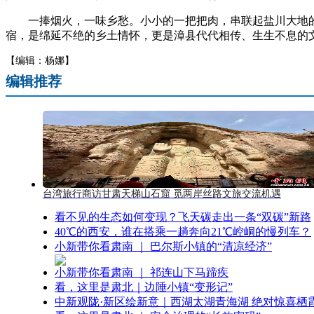
一捧烟火，一味乡愁。小小的一把把肉，串联起盐川大地的
宿，是绵延不绝的乡土情怀，更是漳县代代相传、生生不息的
【编辑：杨娜】
编辑推荐
台湾旅行商访甘肃天梯山石窟 觅两岸丝路文旅交流机遇
看不见的生态如何变现？飞天碳走出一条“双碳”新路
40℃的西安，谁在搭乘一趟奔向21℃崆峒的慢列车？
小新带你看肃南 ｜ 巴尔斯小镇的“清凉经济”
小新带你看肃南 ｜ 祁连山下马蹄疾
看，这里是肃北｜边陲小镇“变形记”
中新观陇·新区绘新意｜西湖太湖青海湖 绝对惊喜栖