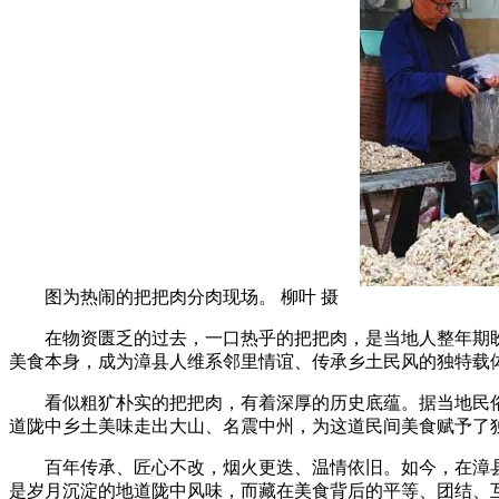
图为热闹的把把肉分肉现场。 柳叶 摄
在物资匮乏的过去，一口热乎的把把肉，是当地人整年期盼的
美食本身，成为漳县人维系邻里情谊、传承乡土民风的独特载
看似粗犷朴实的把把肉，有着深厚的历史底蕴。据当地民俗
道陇中乡土美味走出大山、名震中州，为这道民间美食赋予了
百年传承、匠心不改，烟火更迭、温情依旧。如今，在漳县
是岁月沉淀的地道陇中风味，而藏在美食背后的平等、团结、