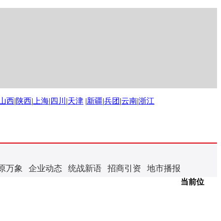
山西
|
陕西
|
上海
|
四川
|
天津
|
新疆
|
兵团
|
云南
|
浙江
原万象
企业动态
统战新语
招商引资
地市播报
当前位