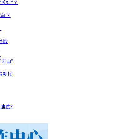
长红”？
革命？
？
动能
？
？
奋进曲”
春耕忙
速度?