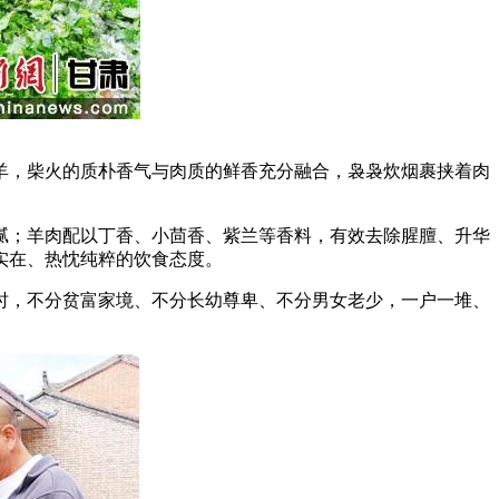
，柴火的质朴香气与肉质的鲜香充分融合，袅袅炊烟裹挟着肉
；羊肉配以丁香、小茴香、紫兰等香料，有效去除腥膻、升华
实在、热忱纯粹的饮食态度。
，不分贫富家境、不分长幼尊卑、不分男女老少，一户一堆、