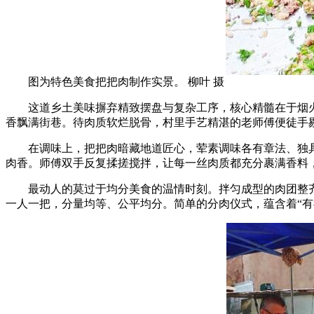
图为特色美食把把肉制作实景。 柳叶 摄
这道乡土美味摒弃精致摆盘与复杂工序，核心精髓在于烟火
香飘满街巷。待肉质软烂脱骨，村里手艺精湛的老师傅便徒手
在调味上，把把肉暗藏地道匠心，荤素调味各有章法、独具
肉香。师傅双手反复揉搓搅拌，让每一丝肉质都充分裹满香料
最动人的莫过于均分美食的温情时刻。拌匀成型的肉团整齐
一人一把，分量均等、公平均分。简单的分肉仪式，蕴含着“有