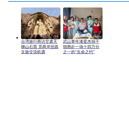
台湾旅行商访甘肃天
武山青年漆星杰捐干
梯山石窟 觅两岸丝路
细胞赴一场十四万分
文旅交流机遇
之一的“生命之约”