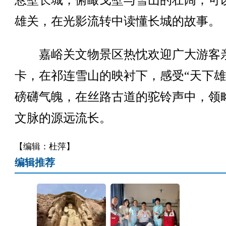
悬壁长城，俯瞰戈壁与雪山的壮阔；可
雄关，在光影流转中读懂长城的故事。
嘉峪关文物景区热忱欢迎广大游客
卡，在祁连雪山的映衬下，感受“天下雄
磅礴气魄，在丝路古道的驼铃声中，领
文脉的源远流长。
【编辑：杜萍】
编辑推荐