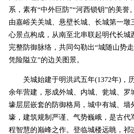
系，素有“中外巨防”“河西锁钥”的美誉
由嘉峪关关城、悬壁长城、长城第一墩
心景点构成，从南至北串联起明代长城
完整防御脉络，共同勾勒出“城随山势
凭险隘立”的边关图景。
关城始建于明洪武五年(1372年)，
余年营建，形成外城、内城、瓮城、罗
壕层层嵌套的防御格局，城中有城、墙
壕，建筑规制严谨、气势巍峨，是古代
程智慧的巅峰之作。登临城楼远眺，祁