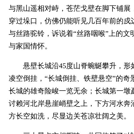
与黑山遥相对峙，苍茫戈壁在脚下铺展
穿过垛口，仿佛仍能听见几百年前的戍
与丝路驼铃，诉说着“丝路咽喉”上的文
与家国情怀。
悬壁长城沿45度山脊蜿蜒攀升，形
凌空倒挂，“长城倒挂、铁壁悬空”的奇
长城的雄奇险峻一览无余；长城第一墩
讨赖河北岸悬崖峭壁之上，下方河水奔
方长空如洗，尽显边关苍凉壮阔之美。