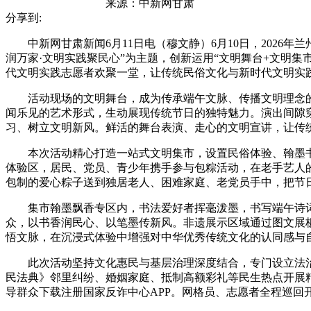
来源：
中新网甘肃
分享到:
中新网甘肃新闻6月11日电（穆文静）6月10日，2026年
润万家·文明实践聚民心”为主题，创新运用“文明舞台+文明
代文明实践志愿者欢聚一堂，让传统民俗文化与新时代文明实
活动现场的文明舞台，成为传承端午文脉、传播文明理念的
闻乐见的艺术形式，生动展现传统节日的独特魅力。演出间隙
习、树立文明新风。鲜活的舞台表演、走心的文明宣讲，让传
本次活动精心打造一站式文明集市，设置民俗体验、翰墨书
体验区，居民、党员、青少年携手参与包粽活动，在老手艺人
包制的爱心粽子送到独居老人、困难家庭、老党员手中，把节
集市翰墨飘香专区内，书法爱好者挥毫泼墨，书写端午诗词
众，以书香润民心、以笔墨传新风。非遗展示区域通过图文展
悟文脉，在沉浸式体验中增强对中华优秀传统文化的认同感与
此次活动坚持文化惠民与基层治理深度结合，专门设立法治反
民法典》邻里纠纷、婚姻家庭、抵制高额彩礼等民生热点开展
导群众下载注册国家反诈中心APP。网格员、志愿者全程巡回