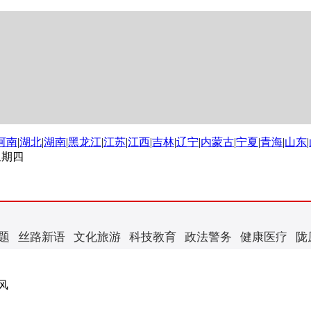
河南
|
湖北
|
湖南
|
黑龙江
|
江苏
|
江西
|
吉林
|
辽宁
|
内蒙古
|
宁夏
|
青海
|
山东
|
 星期四
题
丝路新语
文化旅游
科技教育
政法警务
健康医疗
陇
风