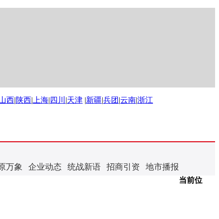
山西
|
陕西
|
上海
|
四川
|
天津
|
新疆
|
兵团
|
云南
|
浙江
原万象
企业动态
统战新语
招商引资
地市播报
当前位