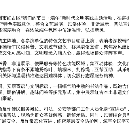
兰州市红古区“我们的节日・端午”新时代文明实践主题活动，在
集市”特色实践载体，整合文艺展演、民俗体验、非遗展示、普法
践深度融合，在浓浓端午氛围中传递温情、弘扬新风。
主阵地。各参演单位的特色文艺节目轮番上演，表演者深挖端午
穿插端午民俗科普、文明过节倡议、移风易俗宣讲，聚焦家风建
统文化可感可知、文明理念入脑入心，赢得现场群众阵阵掌声。
香、非遗展示、便民服务等特色功能区域，集互动体验、文化传
的指导下有条不紊地捋粽叶、填糯米、扎粽绳，互帮互助、其乐
日关怀与温暖精准送达困难群体，切实践行志愿服务精神。
、安康寄语与文明标语，一幅幅气韵生动的书法作品，既饱含传
板、民俗讲解、趣味问答等多元形式，集中展示红古本土非遗文
自豪感。
诈便民服务摊位。司法、公安等部门工作人员化身“宣讲员”
精准普法，现场为群众答疑解惑、调解矛盾。同时，民警结合典
开展安全、反诈常态化宣讲，织密基层安全防护网，筑牢全民平