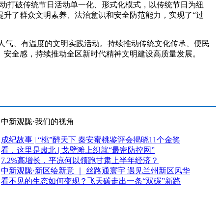
动打破传统节日活动单一化、形式化模式，以传统节日为纽
提升了群众文明素养、法治意识和安全防范能力，实现了“过
人气、有温度的文明实践活动。持续推动传统文化传承、便民
、安全感，持续推动全区新时代精神文明建设高质量发展。
中新观陇·我们的视角
成纪故事 | “桃”醉天下 秦安蜜桃鉴评会揭晓11个金奖
看，这里是肃北 | 戈壁滩上织就“最密防控网”
7.2%高增长，平凉何以领跑甘肃上半年经济？
中新观陇·新区绘新意 ｜ 丝路通寰宇 遇见兰州新区风华
看不见的生态如何变现？飞天碳走出一条“双碳”新路