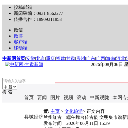
投稿邮箱
新闻采编：0931-8562277
传播合作：18909311858
微信
微博
客户端
移动端
中新网首页
|
安徽
|
北京
|
重庆
|
福建
|
甘肃
|
贵州
|
广东
|
广西
|
海南
|
河北
|
2026年08月06日
搜 索
首页
要闻
图片
视频
滚动
中新观陇
本网专
置:
主页
>
文化旅游
> 正文内容
县域经济
兰州红古：端午舞台传古韵 文明集市谱新
发布时间：
2026年06月11日 15:39