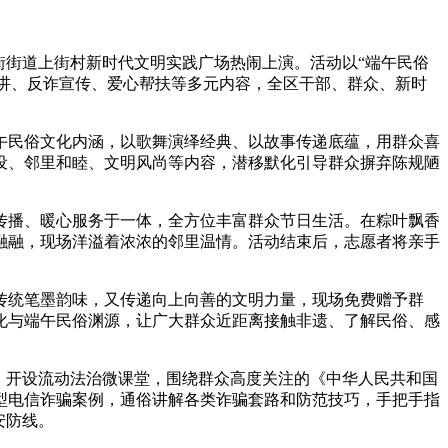
窑街街道上街村新时代文明实践广场热闹上演。活动以“端午民俗
宣讲、反诈宣传、爱心帮扶等多元内容，全区干部、群众、新时
民俗文化内涵，以歌舞演绎经典、以故事传递底蕴，用群众喜
设、邻里和睦、文明风尚等内容，潜移默化引导群众摒弃陈规陋
播、暖心服务于一体，全方位丰富群众节日生活。在粽叶飘香
融融，现场洋溢着浓浓的邻里温情。活动结束后，志愿者将亲手
统笔墨韵味，又传递向上向善的文明力量，现场免费赠予群
化与端午民俗渊源，让广大群众近距离接触非遗、了解民俗、感
，开设流动法治微课堂，围绕群众高度关注的《中华人民共和国
型电信诈骗案例，通俗讲解各类诈骗套路和防范技巧，手把手指
安防线。