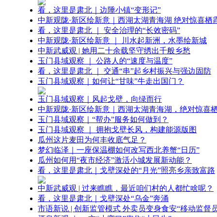
看，这里是肃北｜边陲小镇“变形记”
中新观陇·新区绘新意｜西湖太湖青海湖 绝对惊喜栖
看，这里是肃北 ｜ 安全治理的“长效密码”
中新观陇·新区绘新意 ｜ 川水起新洲，水墨绘新城
中新武威观 | 她用二十余载坚守绣出千般乡愁
玉门县域观察 ｜ 公路人的“速度与温度”
看，这里是肃北 ｜ 交通“串”起乡村振兴与强边固防
玉门县域观察｜如何让“甘味”牛走出国门？
玉门县域观察｜风起戈壁，向绿而行
中新观陇·新区绘新意｜西湖太湖青海湖，绝对惊喜
玉门县域观察｜“帮办”服务如何做到？
玉门县域观察 ｜ 拥抱戈壁长风，构建能源版图
瓜州这片麦田为何丰收底气足？
梦幻临泽｜一座保温棚如何改写西北养蟹“日历”
瓜州如何用“夜市经济”激活小城发展新动能？
看，这里是肃北｜戈壁深处的“月光”照亮乡亲致富路
中新武威观 | 过来瞧瞧，最近咱们村的人都忙啥呢？
看，这里是肃北｜戈壁深处“乌金”奔涌
市语新说 | 创新监管模式 外卖员变身食安“移动监督员