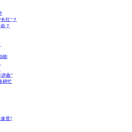
进
长红”？
革命？
？
动能
？
？
奋进曲”
春耕忙
速度?