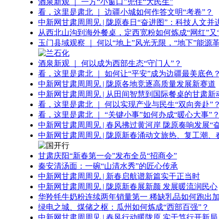
酒泉新观 ｜ 一方“小窗口”兜住“大民生”
看，这里是肃北 ｜ 边疆小城如何作答文明“考卷”？
中新网甘肃周周见 | 陇原春日“奋进图”：科技人文并
从西北山沟到海外餐桌，定西宽粉如何炼成“网红”又“
玉门县域观察 ｜ 何以“地上”风光无限，“地下”能源
酒泉新观 ｜ 何以成为西部生态“守门人”？
看，这里是肃北 ｜ 如何让“平安”成为边疆最美底色
中新网甘肃周周见 | 陇原各地竞逐高质量发展新赛道
中新网甘肃周周见 | 从田间智慧到国际餐桌的甘肃新
看，这里是肃北 ｜ 何以实现产业与民生“双向奔赴”
看，这里是肃北 ｜ “关键小事”如何办成“暖心大事”
中新网甘肃周周见 | 春风拂过黄河岸 陇原奏响发展“
中新网甘肃周周见 | 陇原新春涌动文旅热、复工潮、
甘肃庆阳“新春第一会”发布全员“招商令”
秦安清汤面：一碗“山清水秀”的匠心传承
中新网甘肃周周见 | 新春启航谱新篇实干正当时
中新网甘肃周周见 | 陇原新春展新颜 发展暖流润民心
华羚牦牛奶粉连续两年销量第一 稀缺乳品如何跑出加
绿电之城、煤储之枢：瓜州如何炼成“西部百强”？
中新网甘肃周周见 | 春风行动暖陇原 实干笃行开新局