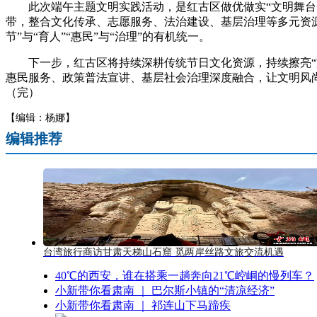
此次端午主题文明实践活动，是红古区做优做实“文明舞台+
带，整合文化传承、志愿服务、法治建设、基层治理等多元资
节”与“育人”“惠民”与“治理”的有机统一。
下一步，红古区将持续深耕传统节日文化资源，持续擦亮“文
惠民服务、政策普法宣讲、基层社会治理深度融合，让文明风
（完）
【编辑：杨娜】
编辑推荐
台湾旅行商访甘肃天梯山石窟 觅两岸丝路文旅交流机遇
40℃的西安，谁在搭乘一趟奔向21℃崆峒的慢列车？
小新带你看肃南 ｜ 巴尔斯小镇的“清凉经济”
小新带你看肃南 ｜ 祁连山下马蹄疾