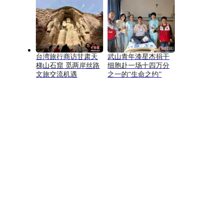
台湾旅行商访甘肃天
武山青年漆星杰捐干
梯山石窟 觅两岸丝路
细胞赴一场十四万分
文旅交流机遇
之一的“生命之约”