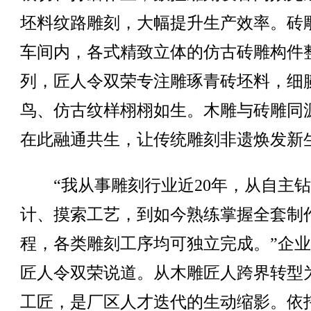
坯料纹路雕刻，大幅提升生产效率。砖
车间内，各式精致立体的仿古砖雕构件
列，匠人令双荣专注雕琢青砖坯料，细
鸟、仿古纹样栩栩如生。木雕与砖雕同
在此融通共生，让传统雕刻非遗焕发新
“我从事雕刻行业近20年，从自主钻
计、摸索工艺，到如今熟练掌握全套制
程，各类雕刻工序均可独立完成。”企
匠人令双荣说道。从木雕匠人跨界转型
工匠，是厂区人才迭代的生动缩影。依