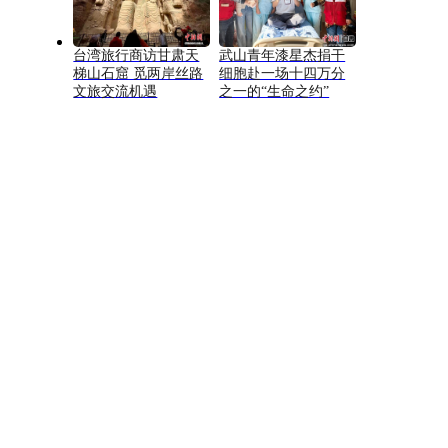
台湾旅行商访甘肃天
武山青年漆星杰捐干
梯山石窟 觅两岸丝路
细胞赴一场十四万分
文旅交流机遇
之一的“生命之约”