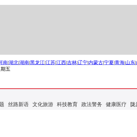
河南
|
湖北
|
湖南
|
黑龙江
|
江苏
|
江西
|
吉林
|
辽宁
|
内蒙古
|
宁夏
|
青海
|
山东
|
 星期五
题
丝路新语
文化旅游
科技教育
政法警务
健康医疗
陇