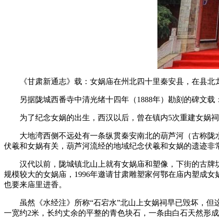
《甘肃新通志》载：女娲庙在州北四十里秦安县，在县北龙
另据陇城西番寺中清光绪十四年（1888年）勘刻的碑文载
为了纪念女娲的出生，西汉以后，曾在镇内5次重建女娲祠
大地湾西侧不远处有一条纵贯秦安南北的葫芦河（古称陇水
伏羲和女娲有关，葫芦河流经的地域纪念伏羲和女娲的遗迹非
汉代以前，陇城镇北山上就有女娲庙和塑像，下街的古牌坊上
规模较大的女娲庙，1996年邀请甘肃雕塑家何鄂在庙内塑成
也要来庙里进香。
虽然《水经注》所称“石宕水”北山上女娲祠早已毁坏，但这里的
一宽约2米，长约丈余的平整的青色块石，一条由白石天然形