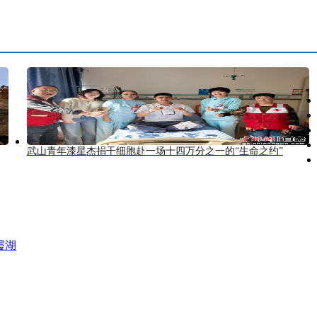
武山青年漆星杰捐干细胞赴一场十四万分之一的“生命之约”
霞湖