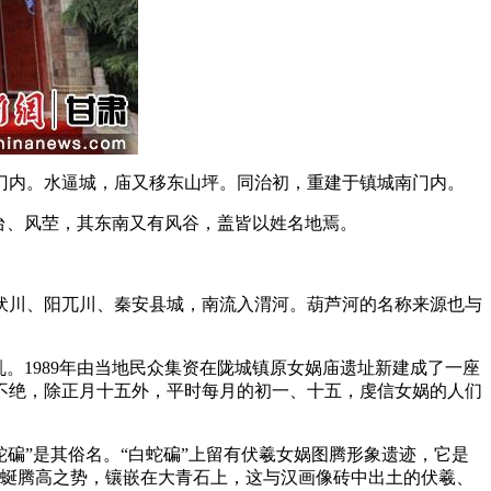
内。水逼城，庙又移东山坪。同治初，重建于镇城南门内。
台、风茔，其东南又有风谷，盖皆以姓名地焉。
川、阳兀川、秦安县城，南流入渭河。葫芦河的名称来源也与
1989年由当地民众集资在陇城镇原女娲庙遗址新建成了一座
绎不绝，除正月十五外，平时每月的初一、十五，虔信女娲的人们
蛇碥”是其俗名。“白蛇碥”上留有伏羲女娲图腾形象遗迹，它是
蜿蜒腾高之势，镶嵌在大青石上，这与汉画像砖中出土的伏羲、