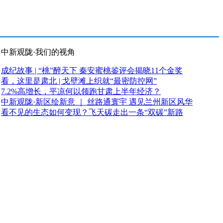
中新观陇·我们的视角
成纪故事 | “桃”醉天下 秦安蜜桃鉴评会揭晓11个金奖
看，这里是肃北 | 戈壁滩上织就“最密防控网”
7.2%高增长，平凉何以领跑甘肃上半年经济？
中新观陇·新区绘新意 ｜ 丝路通寰宇 遇见兰州新区风华
看不见的生态如何变现？飞天碳走出一条“双碳”新路