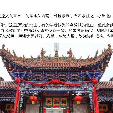
北流入瓦亭水。瓦亭水又西南，出显亲峡，石宕水注之，水出北
”。这里所说的北山，有的学者认为即今陇城的北山，但此女娲祠
为与《水经注》中所载女娲祠位置一致。如果考证确实，则说明
有女娲庙，庙建于汉以前。娲皇，成纪人也，故陇得而祀焉。今