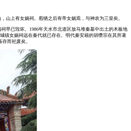
山，山上有女娲祠。庖牺之后有帝女娲焉，与神农为三皇矣。
早已毁坏。1986年天水市北道区放马堆秦墓中出土的木板地
陇城镇女娲祠远在秦代就已存在。明代秦安籍的胡缵宗在其所著
庙存而祀废矣。