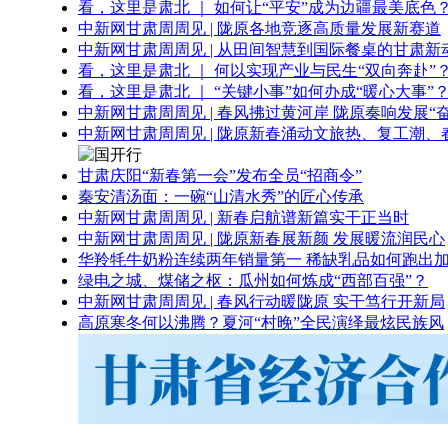
看，这里是肃北 ｜ 如何让“平安”成为边疆最美底色
中新网甘肃周周见 | 陇原各地竞逐高质量发展新赛道
中新网甘肃周周见 | 从田间智慧到国际餐桌的甘肃新
看，这里是肃北 ｜ 何以实现产业与民生“双向奔赴”
看，这里是肃北 ｜ “关键小事”如何办成“暖心大事”
中新网甘肃周周见 | 春风拂过黄河岸 陇原奏响发展“
中新网甘肃周周见 | 陇原新春涌动文旅热、复工潮、
甘肃庆阳“新春第一会”发布全员“招商令”
秦安清汤面：一碗“山清水秀”的匠心传承
中新网甘肃周周见 | 新春启航谱新篇实干正当时
中新网甘肃周周见 | 陇原新春展新颜 发展暖流润民心
华羚牦牛奶粉连续两年销量第一 稀缺乳品如何跑出加
绿电之城、煤储之枢：瓜州如何炼成“西部百强”？
中新网甘肃周周见 | 春风行动暖陇原 实干笃行开新局
高原寒冬何以沸腾？夏河“村晚”全民演绎最炫民族风