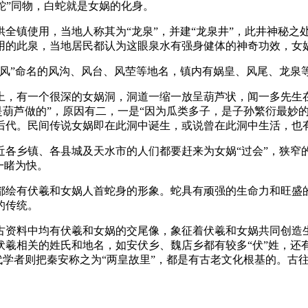
“蛇”同物，白蛇就是女娲的化身。
镇使用，当地人称其为“龙泉”，并建“龙泉井”，此井神秘之
用的此泉，当地居民都认为这眼泉水有强身健体的神奇功效，女
”命名的风沟、风台、风茔等地名，镇内有娲皇、风尾、龙泉
一个很深的女娲洞，洞道一缩一放呈葫芦状，闻一多先生在其著
笙是葫芦做的”，原因有二，一是“因为瓜类多子，是子孙繁衍最妙
后代。民间传说女娲即在此洞中诞生，或说曾在此洞中生活，也
乡镇、各县城及天水市的人们都要赶来为女娲“过会”，狭窄的街
一睹为快。
绘有伏羲和女娲人首蛇身的形象。蛇具有顽强的生命力和旺盛的
的传统。
资料中均有伏羲和女娲的交尾像，象征着伏羲和女娲共同创造生
伏羲相关的姓氏和地名，如安伏乡、魏店乡都有较多“伏”姓，还
现代学者则把秦安称之为“两皇故里”，都是有古老文化根基的。