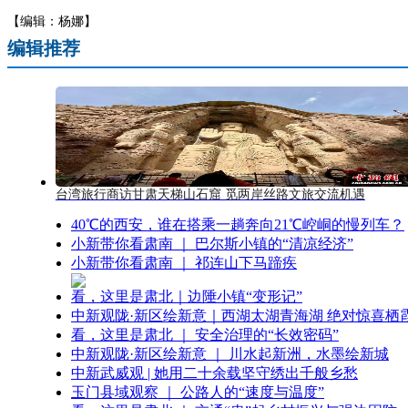
【编辑：杨娜】
编辑推荐
台湾旅行商访甘肃天梯山石窟 觅两岸丝路文旅交流机遇
40℃的西安，谁在搭乘一趟奔向21℃崆峒的慢列车？
小新带你看肃南 ｜ 巴尔斯小镇的“清凉经济”
小新带你看肃南 ｜ 祁连山下马蹄疾
看，这里是肃北｜边陲小镇“变形记”
中新观陇·新区绘新意｜西湖太湖青海湖 绝对惊喜栖
看，这里是肃北 ｜ 安全治理的“长效密码”
中新观陇·新区绘新意 ｜ 川水起新洲，水墨绘新城
中新武威观 | 她用二十余载坚守绣出千般乡愁
玉门县域观察 ｜ 公路人的“速度与温度”