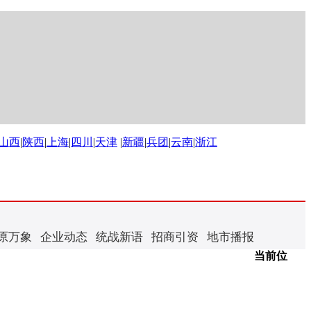
山西
|
陕西
|
上海
|
四川
|
天津
|
新疆
|
兵团
|
云南
|
浙江
原万象
企业动态
统战新语
招商引资
地市播报
当前位