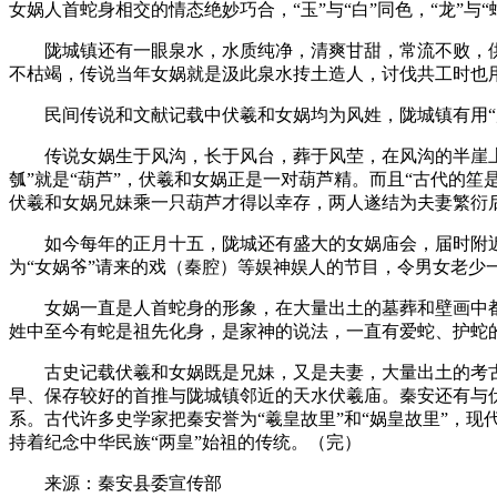
女娲人首蛇身相交的情态绝妙巧合，“玉”与“白”同色，“龙”与
陇城镇还有一眼泉水，水质纯净，清爽甘甜，常流不败，供全
不枯竭，传说当年女娲就是汲此泉水抟土造人，讨伐共工时也
民间传说和文献记载中伏羲和女娲均为风姓，陇城镇有用“风
传说女娲生于风沟，长于风台，葬于风茔，在风沟的半崖上，有
瓠”就是“葫芦”，伏羲和女娲正是一对葫芦精。而且“古代的
伏羲和女娲兄妹乘一只葫芦才得以幸存，两人遂结为夫妻繁衍
如今每年的正月十五，陇城还有盛大的女娲庙会，届时附近各
为“女娲爷”请来的戏（秦腔）等娱神娱人的节目，令男女老少
女娲一直是人首蛇身的形象，在大量出土的墓葬和壁画中都
姓中至今有蛇是祖先化身，是家神的说法，一直有爱蛇、护蛇
古史记载伏羲和女娲既是兄妹，又是夫妻，大量出土的考古
早、保存较好的首推与陇城镇邻近的天水伏羲庙。秦安还有与
系。古代许多史学家把秦安誉为“羲皇故里”和“娲皇故里”，
持着纪念中华民族“两皇”始祖的传统。（完）
来源：秦安县委宣传部