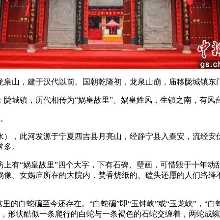
泉山，建于汉代以前。国朝乾隆初，龙泉山崩，庙移陇城镇东门
：陇城镇，历代相传为“娲皇故里”。娲皇姓风，生镇之南，有风
。
），此河发源于宁夏西吉县月亮山，经静宁县入秦安，流经安伏
常多。
有“娲皇故里”四个大字，下有石碑、壁画，可惜毁于十年动乱。
女娲像。女娲庙所在的大院内，焚香烧纸的、磕头还愿的人们络
白蛇碥至今还存在。“白蛇碥”即“玉钟峡”或“玉龙峡”，“白
成，形状酷似一条爬行的白蛇与一条褐色的石蛇交缠着，两蛇成