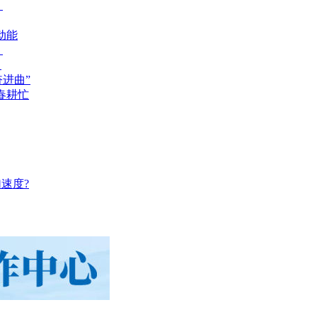
？
动能
？
？
奋进曲”
春耕忙
速度?