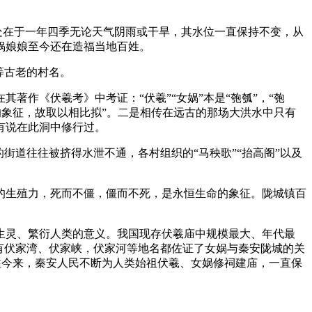
处在于一年四季无论天气阴雨或干旱，其水位一直保持不变，从
娲娘娘至今还在造福当地百姓。
等古老的村名。
作《伏羲考》中考证：“伏羲”“女娲”本是“匏瓠”，“匏
的象征，故取以相比拟”。二是相传在远古的那场大洪水中只有
有说在此洞中修行过。
道往往被挤得水泄不通，各村组织的“马秧歌”“抬高阁”以及
生殖力，死而不僵，僵而不死，是永恒生命的象征。陇城镇百
灵、繁衍人类的意义。我国现存伏羲庙中规模最大、年代最
有伏家湾、伏家峡，伏家河等地名都佐证了女娲与秦安陇城的关
古往今来，秦安人民不断为人类始祖伏羲、女娲修祠建庙，一直保