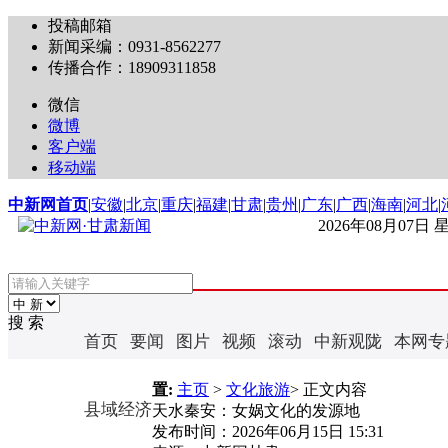
投稿邮箱
新闻采编：0931-8562277
传播合作：18909311858
微信
微博
客户端
移动端
中新网首页
|
安徽
|
北京
|
重庆
|
福建
|
甘肃
|
贵州
|
广东
|
广西
|
海南
|
河北
|
2026年08月07日
搜 索
首页
要闻
图片
视频
滚动
中新观陇
本网专
置:
主页
>
文化旅游
> 正文内容
县域经济
天水秦安：女娲文化的发源地
发布时间：
2026年06月15日 15:31