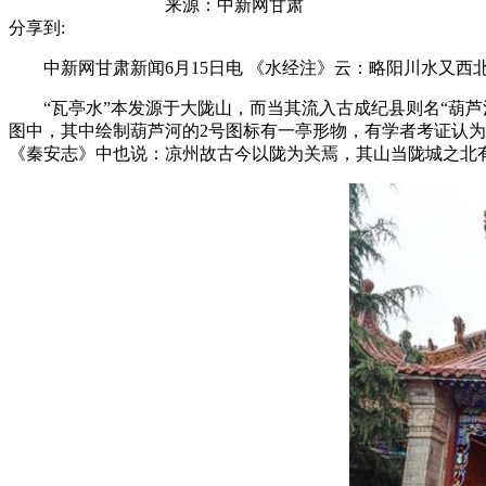
来源：
中新网甘肃
分享到:
中新网甘肃新闻6月15日电 《水经注》云：略阳川水又西
“瓦亭水”本发源于大陇山，而当其流入古成纪县则名“葫芦河
图中，其中绘制葫芦河的2号图标有一亭形物，有学者考证认
《秦安志》中也说：凉州故古今以陇为关焉，其山当陇城之北