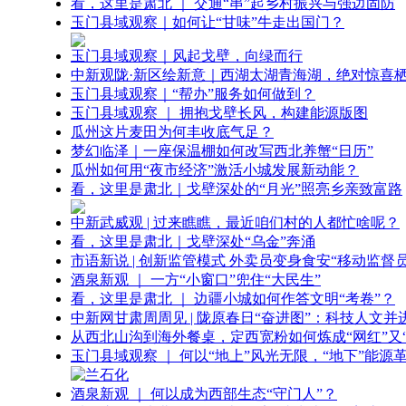
看，这里是肃北 ｜ 交通“串”起乡村振兴与强边固防
玉门县域观察｜如何让“甘味”牛走出国门？
玉门县域观察｜风起戈壁，向绿而行
中新观陇·新区绘新意｜西湖太湖青海湖，绝对惊喜
玉门县域观察｜“帮办”服务如何做到？
玉门县域观察 ｜ 拥抱戈壁长风，构建能源版图
瓜州这片麦田为何丰收底气足？
梦幻临泽｜一座保温棚如何改写西北养蟹“日历”
瓜州如何用“夜市经济”激活小城发展新动能？
看，这里是肃北｜戈壁深处的“月光”照亮乡亲致富路
中新武威观 | 过来瞧瞧，最近咱们村的人都忙啥呢？
看，这里是肃北｜戈壁深处“乌金”奔涌
市语新说 | 创新监管模式 外卖员变身食安“移动监督员
酒泉新观 ｜ 一方“小窗口”兜住“大民生”
看，这里是肃北 ｜ 边疆小城如何作答文明“考卷”？
中新网甘肃周周见 | 陇原春日“奋进图”：科技人文并
从西北山沟到海外餐桌，定西宽粉如何炼成“网红”又“
玉门县域观察 ｜ 何以“地上”风光无限，“地下”能源
酒泉新观 ｜ 何以成为西部生态“守门人”？