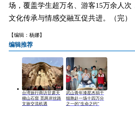
场，覆盖学生超万名、游客15万余人次
文化传承与情感交融互促共进。（完）
【编辑：杨娜】
编辑推荐
台湾旅行商访甘肃天
武山青年漆星杰捐干
梯山石窟 觅两岸丝路
细胞赴一场十四万分
文旅交流机遇
之一的“生命之约”