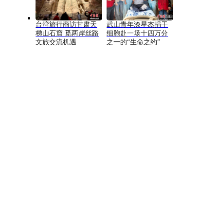
台湾旅行商访甘肃天
武山青年漆星杰捐干
梯山石窟 觅两岸丝路
细胞赴一场十四万分
文旅交流机遇
之一的“生命之约”