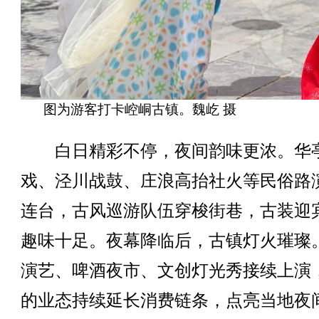
图为游客打卡崆峒古镇。魏屹 摄
白日精彩不停，夜间韵味更浓。华
戏、泾川战鼓、庄浪高抬社火等民俗路
连台，古风巡游队伍穿梭街巷，古装迎
趣味十足。夜幕降临后，古镇灯火璀璨
演艺、啤酒夜市、文创灯光秀接续上演
的业态持续延长消费链条，点亮当地夜