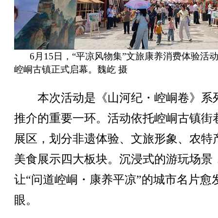
6月15日，“平凉风物集”文旅康养消费体验活
崆峒古镇正式启幕。魏屹 摄
本次活动是《山河纪・崆峒卷》系
推介的重要一环。活动依托崆峒古镇街
展区，划分非遗体验、文旅形象、农特
美食展示四大板块。沉浸式的游玩场景
让“问道崆峒・康养平凉”的城市名片愈
眼。