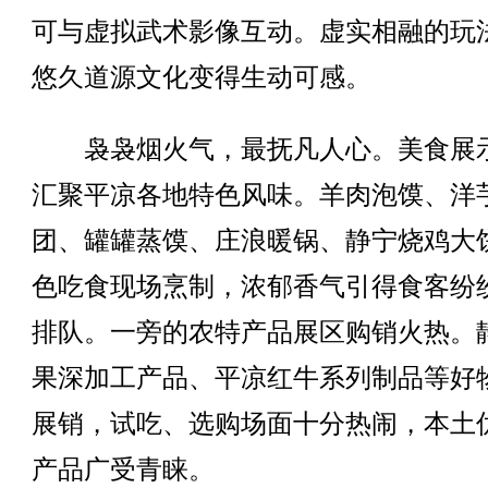
可与虚拟武术影像互动。虚实相融的玩
悠久道源文化变得生动可感。
袅袅烟火气，最抚凡人心。美食展
汇聚平凉各地特色风味。羊肉泡馍、洋
团、罐罐蒸馍、庄浪暖锅、静宁烧鸡大
色吃食现场烹制，浓郁香气引得食客纷
排队。一旁的农特产品展区购销火热。
果深加工产品、平凉红牛系列制品等好
展销，试吃、选购场面十分热闹，本土
产品广受青睐。