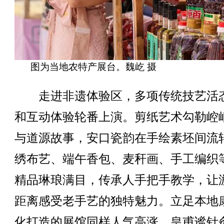
图为当地农特产展台。魏屹 摄
走进非遗体验区，多项传统技艺活
和互动体验轮番上演。剪纸艺术勾勒崆
与道源故事，安口瓷韵在手绘素坯间流
绣布艺、端午香包、麦秆画、手工编织
精品琳琅满目，传承人手把手教学，让
距离感受老手艺的独特魅力。立足本地
化打造的展馆同样人气高涨。皇甫谧针