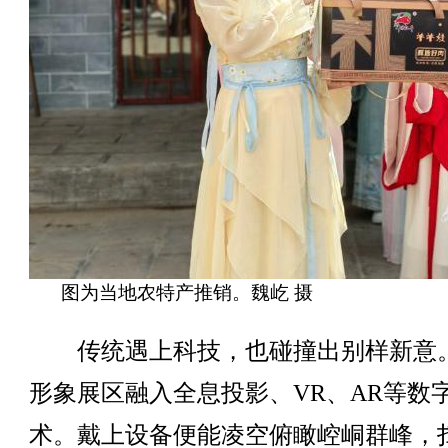
图为当地农特产推销。魏屹 摄
传统遇上科技，也碰撞出别样新意
形象展区融入全息投影、VR、AR等数
术。戴上设备便能凌空俯瞰崆峒群峰，