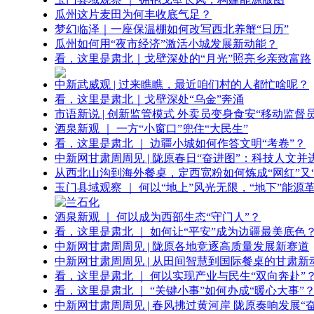
瓜州这片麦田为何丰收底气足？
梦幻临泽｜一座保温棚如何改写西北养蟹“日历”
瓜州如何用“夜市经济”激活小城发展新动能？
看，这里是肃北｜戈壁深处的“月光”照亮乡亲致富路
中新武威观 | 过来瞧瞧，最近咱们村的人都忙啥呢？
看，这里是肃北｜戈壁深处“乌金”奔涌
市语新说 | 创新监管模式 外卖员变身食安“移动监督员
酒泉新观 ｜ 一方“小窗口”兜住“大民生”
看，这里是肃北 ｜ 边疆小城如何作答文明“考卷”？
中新网甘肃周周见 | 陇原春日“奋进图”：科技人文并
从西北山沟到海外餐桌，定西宽粉如何炼成“网红”又“
玉门县域观察 ｜ 何以“地上”风光无限，“地下”能源
酒泉新观 ｜ 何以成为西部生态“守门人”？
看，这里是肃北 ｜ 如何让“平安”成为边疆最美底色
中新网甘肃周周见 | 陇原各地竞逐高质量发展新赛道
中新网甘肃周周见 | 从田间智慧到国际餐桌的甘肃新
看，这里是肃北 ｜ 何以实现产业与民生“双向奔赴”
看，这里是肃北 ｜ “关键小事”如何办成“暖心大事”
中新网甘肃周周见 | 春风拂过黄河岸 陇原奏响发展“