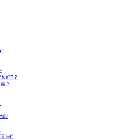
”
进
长红”？
革命？
？
动能
？
？
奋进曲”