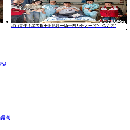
武山青年漆星杰捐干细胞赴一场十四万分之一的“生命之约”
霞湖
栖霞湖