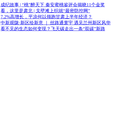
成纪故事 | “桃”醉天下 秦安蜜桃鉴评会揭晓11个金奖
看，这里是肃北 | 戈壁滩上织就“最密防控网”
7.2%高增长，平凉何以领跑甘肃上半年经济？
中新观陇·新区绘新意 ｜ 丝路通寰宇 遇见兰州新区风华
看不见的生态如何变现？飞天碳走出一条“双碳”新路