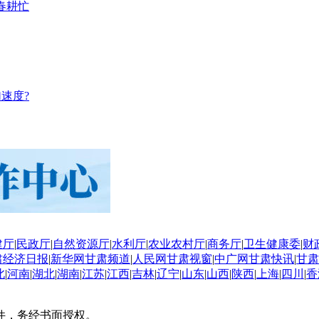
春耕忙
速度?
建厅
|
民政厅
|
自然资源厅
|
水利厅
|
农业农村厅
|
商务厅
|
卫生健康委
|
财
肃经济日报
|
新华网甘肃频道
|
人民网甘肃视窗
|
中广网甘肃快讯
|
甘肃
北
|
河南
|
湖北
|
湖南
|
江苏
|
江西
|
吉林
|
辽宁
|
山东
|
山西
|
陕西
|
上海
|
四川
|
香
件，务经书面授权。