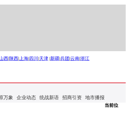
山西
|
陕西
|
上海
|
四川
|
天津
|
新疆
|
兵团
|
云南
|
浙江
原万象
企业动态
统战新语
招商引资
地市播报
当前位