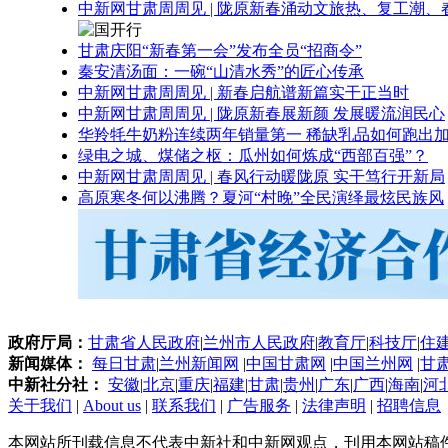
中新网甘肃周周见 | 陇原新春涌动文旅热、复工潮、
甘肃庆阳“新春第一会”发布全员“招商令”
秦安清汤面：一碗“山清水秀”的匠心传承
中新网甘肃周周见 | 新春启航谱新篇实干正当时
中新网甘肃周周见 | 陇原新春展新颜 发展暖流润民心
华羚牦牛奶粉连续两年销量第一 稀缺乳品如何跑出加
绿电之城、煤储之枢：瓜州如何炼成“西部百强”？
中新网甘肃周周见 | 春风行动暖陇原 实干笃行开新局
高原寒冬何以沸腾？夏河“村晚”全民演绎最炫民族风
政府厅局：
甘肃省人民政府
|
兰州市人民政府
|
教育厅
|
科技厅
|
住
新闻媒体：
每日甘肃
|
兰州新闻网
|
中国甘肃网
|
中国兰州网
|
甘
中新社分社：
安徽
|
北京
|
重庆
|
福建
|
甘肃
|
贵州
|
广东
|
广西
|
海南
|
河
关于我们
|
About us
|
联系我们
|
广告服务
|
法律声明
|
招聘信息
本网站所刊载信息不代表中新社和中新网观点，刊用本网站稿