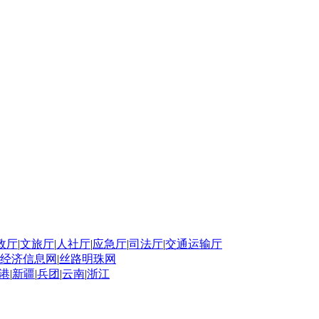
政厅
|
文旅厅
|
人社厅
|
应急厅
|
司法厅
|
交通运输厅
经济信息网
|
丝路明珠网
港
|
新疆
|
兵团
|
云南
|
浙江