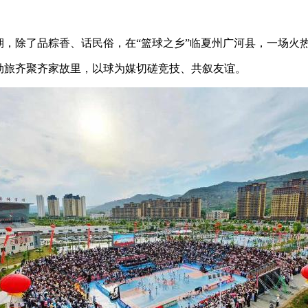
假期，除了品粽香、话民俗，在“篮球之乡”临夏州广河县，一场
劲旅齐聚齐家故里，以球为媒切磋竞技、共叙友谊。