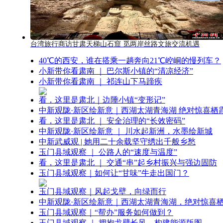
台湾旅行商访甘肃天梯山石窟 觅两岸丝路文旅交流机遇
40℃的西安，谁在搭乘一趟奔向21℃崆峒的慢列车？
小新带你看肃南 ｜ 巴尔斯小镇的“清凉经济”
小新带你看肃南 ｜ 祁连山下马蹄疾
看，这里是肃北｜边陲小镇“变形记”
中新观陇·新区绘新意｜西湖太湖青海湖 绝对惊喜栖
看，这里是肃北 ｜ 安全治理的“长效密码”
中新观陇·新区绘新意 ｜ 川水起新洲，水墨绘新城
中新武威观 | 她用二十余载坚守绣出千般乡愁
玉门县域观察 ｜ 公路人的“速度与温度”
看，这里是肃北 ｜ 交通“串”起乡村振兴与强边固防
玉门县域观察｜如何让“甘味”牛走出国门？
玉门县域观察｜风起戈壁，向绿而行
中新观陇·新区绘新意｜西湖太湖青海湖，绝对惊喜
玉门县域观察｜“帮办”服务如何做到？
玉门县域观察 ｜ 拥抱戈壁长风，构建能源版图