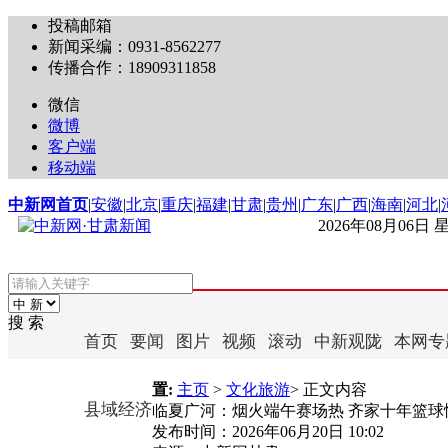
投稿邮箱
新闻采编：0931-8562277
传播合作：18909311858
微信
微博
客户端
移动端
中新网首页
|
安徽
|
北京
|
重庆
|
福建
|
甘肃
|
贵州
|
广东
|
广西
|
海南
|
河北
|
2026年08月06日
搜 索
首页
要闻
图片
视频
滚动
中新观陇
本网专
置:
主页
>
文化旅游
> 正文内容
县域经济
临夏广河：烟火端午赛场热 齐家十年篮球
发布时间：
2026年06月20日 10:02