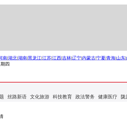
河南
|
湖北
|
湖南
|
黑龙江
|
江苏
|
江西
|
吉林
|
辽宁
|
内蒙古
|
宁夏
|
青海
|
山东
|
 星期四
题
丝路新语
文化旅游
科技教育
政法警务
健康医疗
陇
情