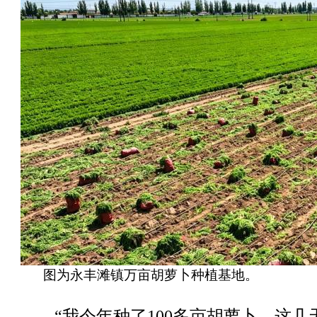
图为永丰滩镇万亩胡萝卜种植基地。
“我今年种了100多亩胡萝卜，这几