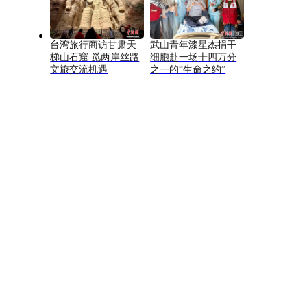
台湾旅行商访甘肃天
武山青年漆星杰捐干
梯山石窟 觅两岸丝路
细胞赴一场十四万分
文旅交流机遇
之一的“生命之约”