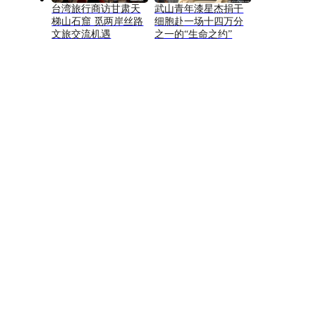
台湾旅行商访甘肃天
武山青年漆星杰捐干
梯山石窟 觅两岸丝路
细胞赴一场十四万分
文旅交流机遇
之一的“生命之约”