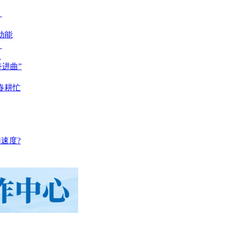
？
动能
？
？
奋进曲”
春耕忙
速度?