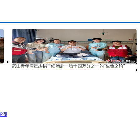
武山青年漆星杰捐干细胞赴一场十四万分之一的“生命之约”
霞湖