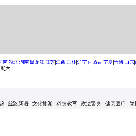
河南
|
湖北
|
湖南
|
黑龙江
|
江苏
|
江西
|
吉林
|
辽宁
|
内蒙古
|
宁夏
|
青海
|
山东
|
 星期六
题
丝路新语
文化旅游
科技教育
政法警务
健康医疗
陇