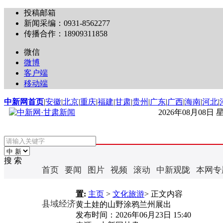
投稿邮箱
新闻采编：0931-8562277
传播合作：18909311858
微信
微博
客户端
移动端
中新网首页
|
安徽
|
北京
|
重庆
|
福建
|
甘肃
|
贵州
|
广东
|
广西
|
海南
|
河北
|
2026年08月08日
搜 索
首页
要闻
图片
视频
滚动
中新观陇
本网专
置:
主页
>
文化旅游
> 正文内容
县域经济
黄土娃的山野涂鸦兰州展出
发布时间：
2026年06月23日 15:40