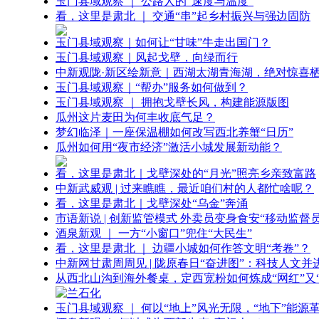
玉门县域观察 ｜ 公路人的“速度与温度”
看，这里是肃北 ｜ 交通“串”起乡村振兴与强边固防
玉门县域观察｜如何让“甘味”牛走出国门？
玉门县域观察｜风起戈壁，向绿而行
中新观陇·新区绘新意｜西湖太湖青海湖，绝对惊喜
玉门县域观察｜“帮办”服务如何做到？
玉门县域观察 ｜ 拥抱戈壁长风，构建能源版图
瓜州这片麦田为何丰收底气足？
梦幻临泽｜一座保温棚如何改写西北养蟹“日历”
瓜州如何用“夜市经济”激活小城发展新动能？
看，这里是肃北｜戈壁深处的“月光”照亮乡亲致富路
中新武威观 | 过来瞧瞧，最近咱们村的人都忙啥呢？
看，这里是肃北｜戈壁深处“乌金”奔涌
市语新说 | 创新监管模式 外卖员变身食安“移动监督员
酒泉新观 ｜ 一方“小窗口”兜住“大民生”
看，这里是肃北 ｜ 边疆小城如何作答文明“考卷”？
中新网甘肃周周见 | 陇原春日“奋进图”：科技人文并
从西北山沟到海外餐桌，定西宽粉如何炼成“网红”又“
玉门县域观察 ｜ 何以“地上”风光无限，“地下”能源