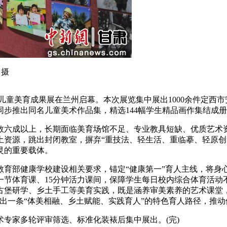
 摄
乡村儿童美育成果展在兰州启幕。本次展览集中展出1000余件定
步推出同名儿童美术作品集，精选144幅学生精品画作集结成
六成以上，长期面临美育场馆不足、专业教具短缺、优质艺术资
土资源，跳出封闭教室，摒弃“重技法、轻生活、重临摹、轻原创
灵的重要载体。
部健康学校建设相关要求，锚定“健康第一”育人主线，将身
节体育课、15分钟活力课间，保障学生每日校内综合体育活动
古堡研学、乡土手工等美育实践，既是涵养审美素养的艺术课堂
出一条“体美相融、乡土赋能、实践育人”的特色育人路径，推
家多轮评审筛选、标准化装裱后集中展出。(完)