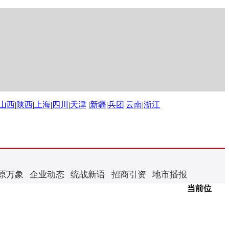
山西
|
陕西
|
上海
|
四川
|
天津
|
新疆
|
兵团
|
云南
|
浙江
原万象
企业动态
统战新语
招商引资
地市播报
当前位