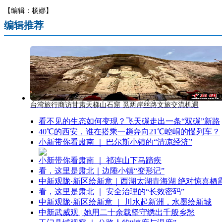
【编辑：杨娜】
编辑推荐
台湾旅行商访甘肃天梯山石窟 觅两岸丝路文旅交流机遇
看不见的生态如何变现？飞天碳走出一条“双碳”新路
40℃的西安，谁在搭乘一趟奔向21℃崆峒的慢列车？
小新带你看肃南 ｜ 巴尔斯小镇的“清凉经济”
小新带你看肃南 ｜ 祁连山下马蹄疾
看，这里是肃北｜边陲小镇“变形记”
中新观陇·新区绘新意｜西湖太湖青海湖 绝对惊喜栖
看，这里是肃北 ｜ 安全治理的“长效密码”
中新观陇·新区绘新意 ｜ 川水起新洲，水墨绘新城
中新武威观 | 她用二十余载坚守绣出千般乡愁