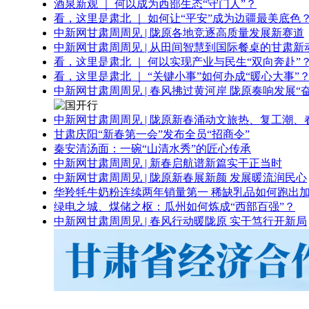
酒泉新观 ｜ 何以成为西部生态“守门人”？
看，这里是肃北 ｜ 如何让“平安”成为边疆最美底色
中新网甘肃周周见 | 陇原各地竞逐高质量发展新赛道
中新网甘肃周周见 | 从田间智慧到国际餐桌的甘肃新
看，这里是肃北 ｜ 何以实现产业与民生“双向奔赴”
看，这里是肃北 ｜ “关键小事”如何办成“暖心大事”
中新网甘肃周周见 | 春风拂过黄河岸 陇原奏响发展“
中新网甘肃周周见 | 陇原新春涌动文旅热、复工潮、
甘肃庆阳“新春第一会”发布全员“招商令”
秦安清汤面：一碗“山清水秀”的匠心传承
中新网甘肃周周见 | 新春启航谱新篇实干正当时
中新网甘肃周周见 | 陇原新春展新颜 发展暖流润民心
华羚牦牛奶粉连续两年销量第一 稀缺乳品如何跑出加
绿电之城、煤储之枢：瓜州如何炼成“西部百强”？
中新网甘肃周周见 | 春风行动暖陇原 实干笃行开新局