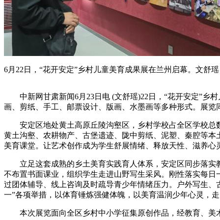
6月22日，“花开安定”乡村儿童美育成果展在兰州启幕。文舒瑶
中新网甘肃新闻6月23日电 (文舒瑶)22日，“花开安定”
画、剪纸、手工、邮票设计、版画、水墨画等多种形式。展览同
安定区地处黄土高原丘陵沟壑区，乡村学校占全区学校总数
黄土沟壑、农耕物产、古堡遗迹、陇中剪纸、泥塑、秦腔等本
美育课堂。让艺术创作成为学生舒展情绪、释放天性、滋养心
立足这套成熟的乡土美育实践育人体系，安定区同步落实教育
不布置书面课业，组织学生走进山野写生采风。刚性落实每日一
过团体辅导、线上咨询及时疏导青少年情绪压力。户外写生、
一”各项举措，以体育锤炼强健体魄，以美育温润少年心灵，走
本次展览面向全区乡村中小学征集原创作品，经教育、美术专