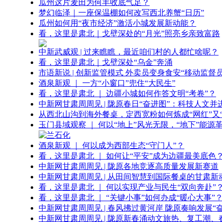
瓜州这片麦田为何丰收底气足？
梦幻临泽｜一座保温棚如何改写西北养蟹“日历”
瓜州如何用“夜市经济”激活小城发展新动能？
看，这里是肃北｜戈壁深处的“月光”照亮乡亲致富路
中新武威观 | 过来瞧瞧，最近咱们村的人都忙啥呢？
看，这里是肃北｜戈壁深处“乌金”奔涌
市语新说 | 创新监管模式 外卖员变身食安“移动监督员
酒泉新观 ｜ 一方“小窗口”兜住“大民生”
看，这里是肃北 ｜ 边疆小城如何作答文明“考卷”？
中新网甘肃周周见 | 陇原春日“奋进图”：科技人文并
从西北山沟到海外餐桌，定西宽粉如何炼成“网红”又“
玉门县域观察 ｜ 何以“地上”风光无限，“地下”能源
酒泉新观 ｜ 何以成为西部生态“守门人”？
看，这里是肃北 ｜ 如何让“平安”成为边疆最美底色
中新网甘肃周周见 | 陇原各地竞逐高质量发展新赛道
中新网甘肃周周见 | 从田间智慧到国际餐桌的甘肃新
看，这里是肃北 ｜ 何以实现产业与民生“双向奔赴”
看，这里是肃北 ｜ “关键小事”如何办成“暖心大事”
中新网甘肃周周见 | 春风拂过黄河岸 陇原奏响发展“
中新网甘肃周周见 | 陇原新春涌动文旅热、复工潮、