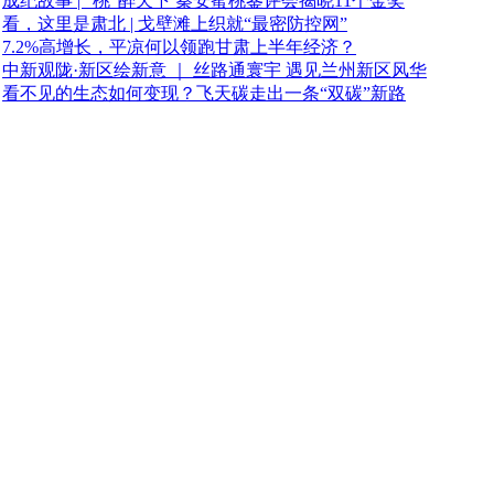
成纪故事 | “桃”醉天下 秦安蜜桃鉴评会揭晓11个金奖
看，这里是肃北 | 戈壁滩上织就“最密防控网”
7.2%高增长，平凉何以领跑甘肃上半年经济？
中新观陇·新区绘新意 ｜ 丝路通寰宇 遇见兰州新区风华
看不见的生态如何变现？飞天碳走出一条“双碳”新路