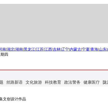
河南
|
湖北
|
湖南
|
黑龙江
|
江苏
|
江西
|
吉林
|
辽宁
|
内蒙古
|
宁夏
|
青海
|
山东
|
 星期四
题
丝路新语
文化旅游
科技教育
政法警务
健康医疗
陇
集文创设计作品