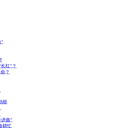
”
进
长红”？
革命？
？
动能
？
？
奋进曲”
春耕忙