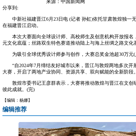
来源：
中国新闻网
分享到:
中新社福建晋江6月23日电 (记者 孙虹)依托甘肃敦煌独一无
在福建晋江启动。
本次大赛面向全球设计师、高校师生及创意机构开放报名，共
元文化底蕴；丝路双生特色赛道推动陆上与海上丝绸之路文化
为吸引全球优秀设计师参与创作，大赛总奖金池超30万元(人
“自2024年7月缔结友好城市以来，晋江与敦煌两地多次开
大赛，开启了两地产业协同、资源共享、双向赋能的全新阶段
敦煌市委书记王彦群表示，大赛将推动敦煌与晋江在文创研发
彼此成就。(完)
【编辑：杨娜】
编辑推荐