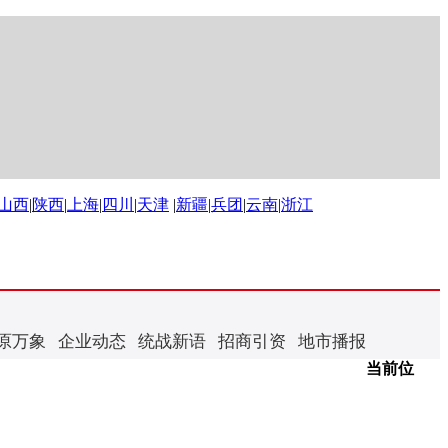
山西
|
陕西
|
上海
|
四川
|
天津
|
新疆
|
兵团
|
云南
|
浙江
原万象
企业动态
统战新语
招商引资
地市播报
当前位