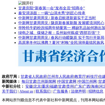
甘肃庆阳“新春第一会”发布全员“招商令”
秦安清汤面：一碗“山清水秀”的匠心传承
中新网甘肃周周见 | 新春启航谱新篇实干正当时
中新网甘肃周周见 | 陇原新春展新颜 发展暖流润民心
华羚牦牛奶粉连续两年销量第一 稀缺乳品如何跑出加
绿电之城、煤储之枢：瓜州如何炼成“西部百强”？
中新网甘肃周周见 | 春风行动暖陇原 实干笃行开新局
高原寒冬何以沸腾？夏河“村晚”全民演绎最炫民族风
政府厅局：
甘肃省人民政府
|
兰州市人民政府
|
教育厅
|
科技厅
|
住
新闻媒体：
每日甘肃
|
兰州新闻网
|
中国甘肃网
|
中国兰州网
|
甘
中新社分社：
安徽
|
北京
|
重庆
|
福建
|
甘肃
|
贵州
|
广东
|
广西
|
海南
|
河
关于我们
|
About us
|
联系我们
|
广告服务
|
法律声明
|
招聘信息
本网站所刊载信息不代表中新社和中新网观点，刊用本网站稿