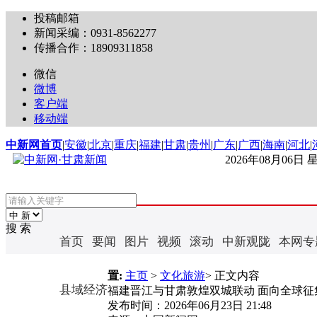
投稿邮箱
新闻采编：0931-8562277
传播合作：18909311858
微信
微博
客户端
移动端
中新网首页
|
安徽
|
北京
|
重庆
|
福建
|
甘肃
|
贵州
|
广东
|
广西
|
海南
|
河北
|
2026年08月06日
搜 索
首页
要闻
图片
视频
滚动
中新观陇
本网专
置:
主页
>
文化旅游
> 正文内容
县域经济
福建晋江与甘肃敦煌双城联动 面向全球征
发布时间：
2026年06月23日 21:48