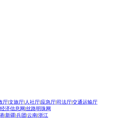
政厅
|
文旅厅
|
人社厅
|
应急厅
|
司法厅
|
交通运输厅
经济信息网
|
丝路明珠网
港
|
新疆
|
兵团
|
云南
|
浙江