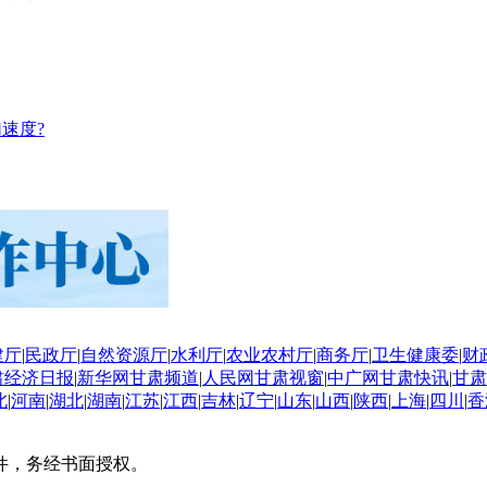
速度?
建厅
|
民政厅
|
自然资源厅
|
水利厅
|
农业农村厅
|
商务厅
|
卫生健康委
|
财
肃经济日报
|
新华网甘肃频道
|
人民网甘肃视窗
|
中广网甘肃快讯
|
甘肃
北
|
河南
|
湖北
|
湖南
|
江苏
|
江西
|
吉林
|
辽宁
|
山东
|
山西
|
陕西
|
上海
|
四川
|
香
件，务经书面授权。