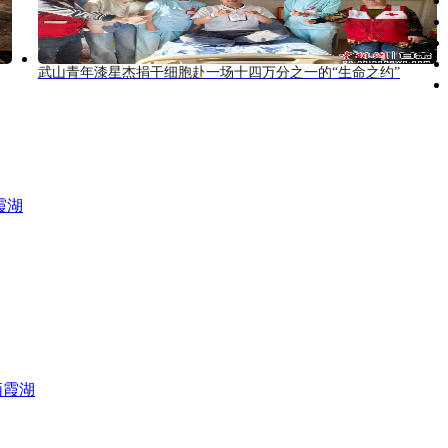
武山青年漆星杰捐干细胞赴一场十四万分之一的“生命之约”
霞湖
栖霞湖