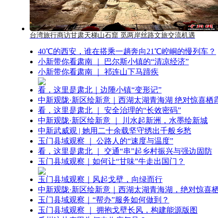
台湾旅行商访甘肃天梯山石窟 觅两岸丝路文旅交流机遇
40℃的西安，谁在搭乘一趟奔向21℃崆峒的慢列车？
小新带你看肃南 ｜ 巴尔斯小镇的“清凉经济”
小新带你看肃南 ｜ 祁连山下马蹄疾
看，这里是肃北｜边陲小镇“变形记”
中新观陇·新区绘新意｜西湖太湖青海湖 绝对惊喜栖
看，这里是肃北 ｜ 安全治理的“长效密码”
中新观陇·新区绘新意 ｜ 川水起新洲，水墨绘新城
中新武威观 | 她用二十余载坚守绣出千般乡愁
玉门县域观察 ｜ 公路人的“速度与温度”
看，这里是肃北 ｜ 交通“串”起乡村振兴与强边固防
玉门县域观察｜如何让“甘味”牛走出国门？
玉门县域观察｜风起戈壁，向绿而行
中新观陇·新区绘新意｜西湖太湖青海湖，绝对惊喜
玉门县域观察｜“帮办”服务如何做到？
玉门县域观察 ｜ 拥抱戈壁长风，构建能源版图