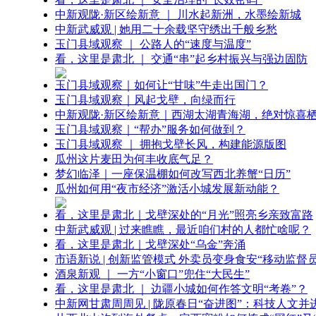
中新观陇·新区绘新意 ｜ 川水起新洲，水墨绘新城
中新武威观 | 她用二十余载坚守绣出千般乡愁
玉门县域观察 ｜ 公路人的“速度与温度”
看，这里是肃北 ｜ 交通“串”起乡村振兴与强边固防
玉门县域观察｜如何让“甘味”牛走出国门？
玉门县域观察｜风起戈壁，向绿而行
中新观陇·新区绘新意｜西湖太湖青海湖，绝对惊喜
玉门县域观察｜“帮办”服务如何做到？
玉门县域观察 ｜ 拥抱戈壁长风，构建能源版图
瓜州这片麦田为何丰收底气足？
梦幻临泽｜一座保温棚如何改写西北养蟹“日历”
瓜州如何用“夜市经济”激活小城发展新动能？
看，这里是肃北｜戈壁深处的“月光”照亮乡亲致富路
中新武威观 | 过来瞧瞧，最近咱们村的人都忙啥呢？
看，这里是肃北｜戈壁深处“乌金”奔涌
市语新说 | 创新监管模式 外卖员变身食安“移动监督员
酒泉新观 ｜ 一方“小窗口”兜住“大民生”
看，这里是肃北 ｜ 边疆小城如何作答文明“考卷”？
中新网甘肃周周见 | 陇原春日“奋进图”：科技人文并