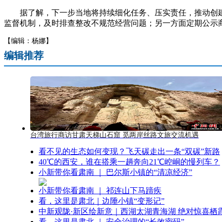
据了解，下一步当地将持续细化任务、压实责任，推动创建工
监督机制，及时排查整改不规范经营问题；另一方面定期公示
【编辑：杨娜】
编辑推荐
台湾旅行商访甘肃天梯山石窟 觅两岸丝路文旅交流机遇
看不见的生态如何变现？飞天碳走出一条“双碳”新路
40℃的西安，谁在搭乘一趟奔向21℃崆峒的慢列车？
小新带你看肃南 ｜ 巴尔斯小镇的“清凉经济”
小新带你看肃南 ｜ 祁连山下马蹄疾
看，这里是肃北｜边陲小镇“变形记”
中新观陇·新区绘新意｜西湖太湖青海湖 绝对惊喜栖
看，这里是肃北 ｜ 安全治理的“长效密码”