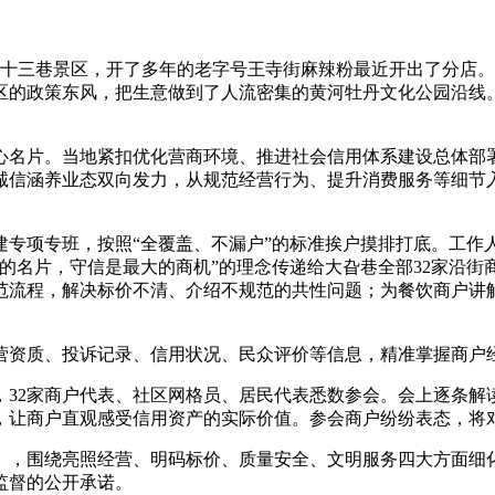
十三巷景区，开了多年的老字号王寺街麻辣粉最近开出了分店。
区的政策东风，把生意做到了人流密集的黄河牡丹文化公园沿线
名片。当地紧扣优化营商环境、推进社会信用体系建设总体部署，
诚信涵养业态双向发力，从规范经营行为、提升消费服务等细节
项专班，按照“全覆盖、不漏户”的标准挨户摸排打底。工作
好的名片，守信是最大的商机”的理念传递给大旮巷全部32家沿
范流程，解决标价不清、介绍不规范的共性问题；为餐饮商户讲
资质、投诉记录、信用状况、民众评价等信息，精准掌握商户经
2家商户代表、社区网格员、居民代表悉数参会。会上逐条解
，让商户直观感受信用资产的实际价值。参会商户纷纷表态，将
，围绕亮照经营、明码标价、质量安全、文明服务四大方面细化
监督的公开承诺。