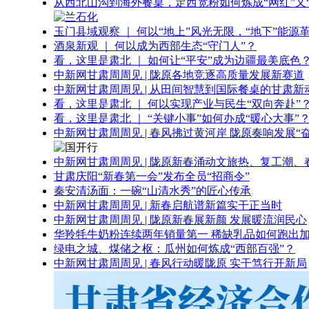
从西北山沟到海外餐桌，定西宽粉如何炼成“网红”又“
玉门县域观察 ｜ 何以“地上”风光无限，“地下”能源
酒泉新观 ｜ 何以成为西部生态“守门人”？
看，这里是肃北 ｜ 如何让“平安”成为边疆最美底色
中新网甘肃周周见 | 陇原各地竞逐高质量发展新赛道
中新网甘肃周周见 | 从田间智慧到国际餐桌的甘肃新
看，这里是肃北 ｜ 何以实现产业与民生“双向奔赴”
看，这里是肃北 ｜ “关键小事”如何办成“暖心大事”
中新网甘肃周周见 | 春风拂过黄河岸 陇原奏响发展“
中新网甘肃周周见 | 陇原新春涌动文旅热、复工潮、
甘肃庆阳“新春第一会”发布全员“招商令”
秦安清汤面：一碗“山清水秀”的匠心传承
中新网甘肃周周见 | 新春启航谱新篇实干正当时
中新网甘肃周周见 | 陇原新春展新颜 发展暖流润民心
华羚牦牛奶粉连续两年销量第一 稀缺乳品如何跑出加
绿电之城、煤储之枢：瓜州如何炼成“西部百强”？
中新网甘肃周周见 | 春风行动暖陇原 实干笃行开新局