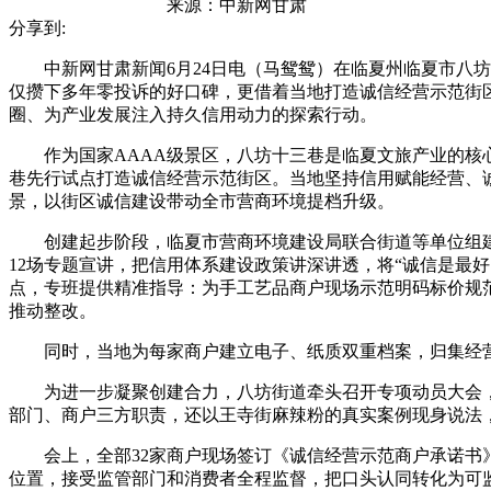
来源：
中新网甘肃
分享到:
中新网甘肃新闻6月24日电（马鸳鸳）在临夏州临夏市八坊
仅攒下多年零投诉的好口碑，更借着当地打造诚信经营示范街
圈、为产业发展注入持久信用动力的探索行动。
作为国家AAAA级景区，八坊十三巷是临夏文旅产业的核心
巷先行试点打造诚信经营示范街区。当地坚持信用赋能经营、
景，以街区诚信建设带动全市营商环境提档升级。
创建起步阶段，临夏市营商环境建设局联合街道等单位组建专
12场专题宣讲，把信用体系建设政策讲深讲透，将“诚信是最
点，专班提供精准指导：为手工艺品商户现场示范明码标价规
推动整改。
同时，当地为每家商户建立电子、纸质双重档案，归集经营
为进一步凝聚创建合力，八坊街道牵头召开专项动员大会，3
部门、商户三方职责，还以王寺街麻辣粉的真实案例现身说法
会上，全部32家商户现场签订《诚信经营示范商户承诺书》
位置，接受监管部门和消费者全程监督，把口头认同转化为可