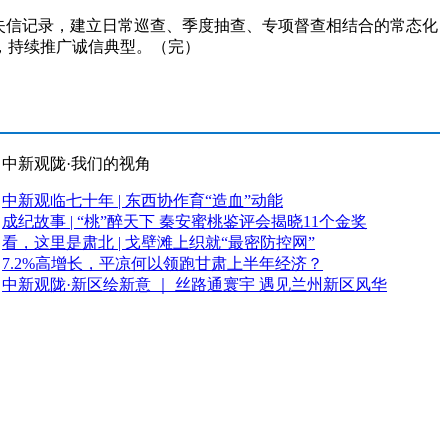
失信记录，建立日常巡查、季度抽查、专项督查相结合的常态化
，持续推广诚信典型。（完）
中新观陇·我们的视角
中新观临七十年 | 东西协作育“造血”动能
成纪故事 | “桃”醉天下 秦安蜜桃鉴评会揭晓11个金奖
看，这里是肃北 | 戈壁滩上织就“最密防控网”
7.2%高增长，平凉何以领跑甘肃上半年经济？
中新观陇·新区绘新意 ｜ 丝路通寰宇 遇见兰州新区风华