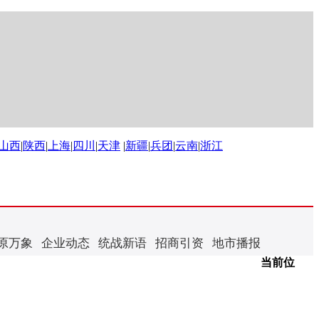
山西
|
陕西
|
上海
|
四川
|
天津
|
新疆
|
兵团
|
云南
|
浙江
原万象
企业动态
统战新语
招商引资
地市播报
当前位