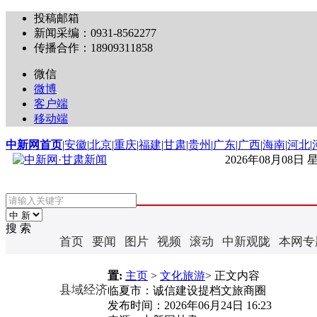
投稿邮箱
新闻采编：0931-8562277
传播合作：18909311858
微信
微博
客户端
移动端
中新网首页
|
安徽
|
北京
|
重庆
|
福建
|
甘肃
|
贵州
|
广东
|
广西
|
海南
|
河北
|
2026年08月08日
搜 索
首页
要闻
图片
视频
滚动
中新观陇
本网专
置:
主页
>
文化旅游
> 正文内容
县域经济
临夏市：诚信建设提档文旅商圈
发布时间：
2026年06月24日 16:23