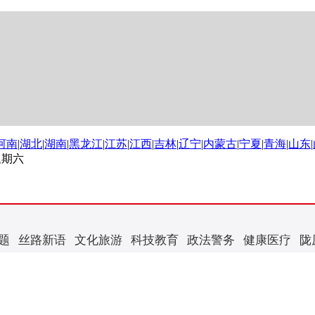
河南
|
湖北
|
湖南
|
黑龙江
|
江苏
|
江西
|
吉林
|
辽宁
|
内蒙古
|
宁夏
|
青海
|
山东
|
 星期六
题
丝路新语
文化旅游
科技教育
政法警务
健康医疗
陇