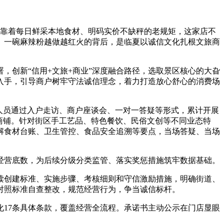
靠着每日鲜采本地食材、明码实价不缺秤的老规矩，这家店不
。一碗麻辣粉越做越红火的背后，是临夏以诚信文化扎根文旅商
创新“信用+文旅+商业”深度融合路径，选取景区核心的大旮
入手，引导商户树牢守法诚信理念，着力打造放心舒心的消费场
人员通过入户走访、商户座谈会、一对一答疑等形式，累计开展
街商铺。针对街区手工艺品、特色餐饮、民俗文创等不同业态特
解食材台账、卫生管控、食品安全追溯等要点，当场答疑、当场
营底数，为后续分级分类监管、落实奖惩措施筑牢数据基础。
读创建标准、实施步骤、考核细则和守信激励措施，明确街道、
对照标准自查整改，规范经营行为，争当诚信标杆。
17条具体条款，覆盖经营全流程。承诺书主动公示在门店显眼