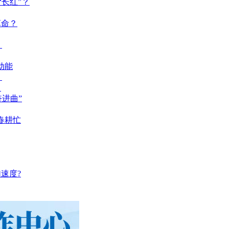
长红”？
革命？
？
动能
？
？
奋进曲”
春耕忙
速度?