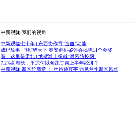
中新观陇·我们的视角
中新观临七十年 | 东西协作育“造血”动能
成纪故事 | “桃”醉天下 秦安蜜桃鉴评会揭晓11个金奖
看，这里是肃北 | 戈壁滩上织就“最密防控网”
7.2%高增长，平凉何以领跑甘肃上半年经济？
中新观陇·新区绘新意 ｜ 丝路通寰宇 遇见兰州新区风华