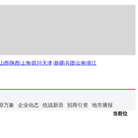
山西
|
陕西
|
上海
|
四川
|
天津
|
新疆
|
兵团
|
云南
|
浙江
原万象
企业动态
统战新语
招商引资
地市播报
当前位