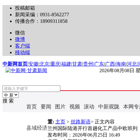
投稿邮箱
新闻采编：0931-8562277
传播合作：18909311858
微信
微博
客户端
移动端
中新网首页
|
安徽
|
北京
|
重庆
|
福建
|
甘肃
|
贵州
|
广东
|
广西
|
海南
|
河北
|
2026年08月08日
搜 索
首页
要闻
图片
视频
滚动
中新观陇
本网专
置:
主页
>
丝路新语
> 正文内容
县域经济
兰州国际陆港开行首趟化工产品中欧班列
发布时间：
2026年06月25日 16:49