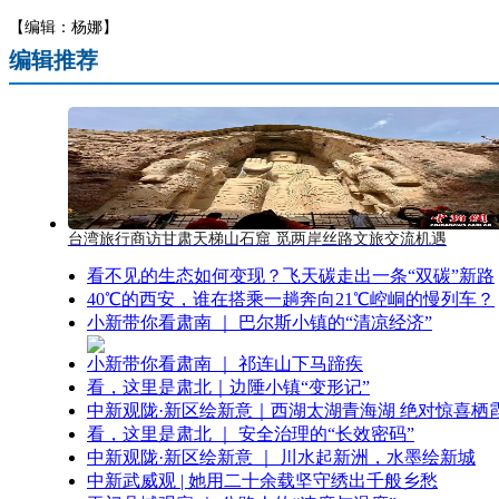
【编辑：杨娜】
编辑推荐
台湾旅行商访甘肃天梯山石窟 觅两岸丝路文旅交流机遇
看不见的生态如何变现？飞天碳走出一条“双碳”新路
40℃的西安，谁在搭乘一趟奔向21℃崆峒的慢列车？
小新带你看肃南 ｜ 巴尔斯小镇的“清凉经济”
小新带你看肃南 ｜ 祁连山下马蹄疾
看，这里是肃北｜边陲小镇“变形记”
中新观陇·新区绘新意｜西湖太湖青海湖 绝对惊喜栖
看，这里是肃北 ｜ 安全治理的“长效密码”
中新观陇·新区绘新意 ｜ 川水起新洲，水墨绘新城
中新武威观 | 她用二十余载坚守绣出千般乡愁