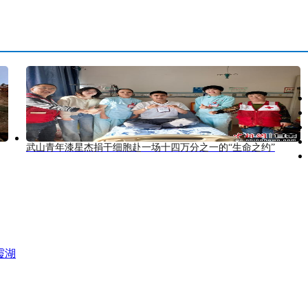
武山青年漆星杰捐干细胞赴一场十四万分之一的“生命之约”
霞湖