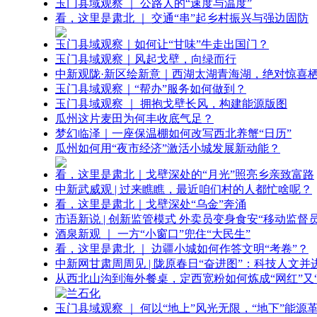
玉门县域观察 ｜ 公路人的“速度与温度”
看，这里是肃北 ｜ 交通“串”起乡村振兴与强边固防
玉门县域观察｜如何让“甘味”牛走出国门？
玉门县域观察｜风起戈壁，向绿而行
中新观陇·新区绘新意｜西湖太湖青海湖，绝对惊喜
玉门县域观察｜“帮办”服务如何做到？
玉门县域观察 ｜ 拥抱戈壁长风，构建能源版图
瓜州这片麦田为何丰收底气足？
梦幻临泽｜一座保温棚如何改写西北养蟹“日历”
瓜州如何用“夜市经济”激活小城发展新动能？
看，这里是肃北｜戈壁深处的“月光”照亮乡亲致富路
中新武威观 | 过来瞧瞧，最近咱们村的人都忙啥呢？
看，这里是肃北｜戈壁深处“乌金”奔涌
市语新说 | 创新监管模式 外卖员变身食安“移动监督员
酒泉新观 ｜ 一方“小窗口”兜住“大民生”
看，这里是肃北 ｜ 边疆小城如何作答文明“考卷”？
中新网甘肃周周见 | 陇原春日“奋进图”：科技人文并
从西北山沟到海外餐桌，定西宽粉如何炼成“网红”又“
玉门县域观察 ｜ 何以“地上”风光无限，“地下”能源