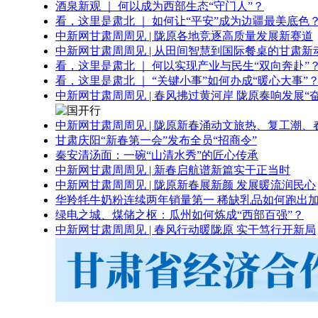
酒泉新观 ｜ 何以成为西部生态“守门人”？
看，这里是肃北 ｜ 如何让“平安”成为边疆最美底色
中新网甘肃周周见 | 陇原各地竞逐高质量发展新赛道
中新网甘肃周周见 | 从田间智慧到国际餐桌的甘肃新
看，这里是肃北 ｜ 何以实现产业与民生“双向奔赴”
看，这里是肃北 ｜ “关键小事”如何办成“暖心大事”
中新网甘肃周周见 | 春风拂过黄河岸 陇原奏响发展“
中新网甘肃周周见 | 陇原新春涌动文旅热、复工潮、
甘肃庆阳“新春第一会”发布全员“招商令”
秦安清汤面：一碗“山清水秀”的匠心传承
中新网甘肃周周见 | 新春启航谱新篇实干正当时
中新网甘肃周周见 | 陇原新春展新颜 发展暖流润民心
华羚牦牛奶粉连续两年销量第一 稀缺乳品如何跑出加
绿电之城、煤储之枢：瓜州如何炼成“西部百强”？
中新网甘肃周周见 | 春风行动暖陇原 实干笃行开新局