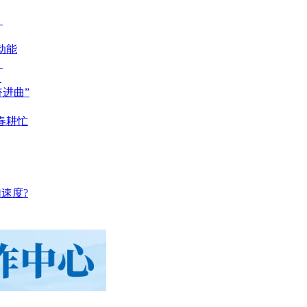
？
动能
？
？
奋进曲”
春耕忙
速度?