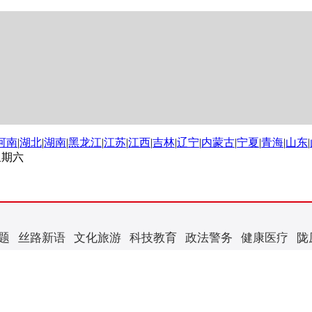
河南
|
湖北
|
湖南
|
黑龙江
|
江苏
|
江西
|
吉林
|
辽宁
|
内蒙古
|
宁夏
|
青海
|
山东
|
 星期六
题
丝路新语
文化旅游
科技教育
政法警务
健康医疗
陇