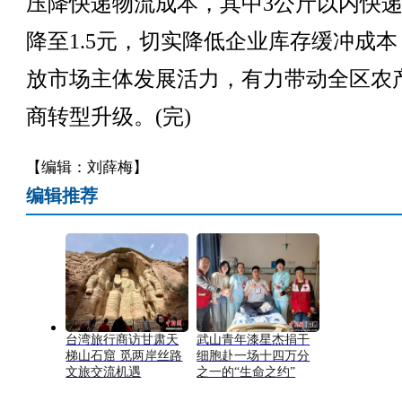
压降快递物流成本，其中3公斤以内快
降至1.5元，切实降低企业库存缓冲成本
放市场主体发展活力，有力带动全区农
商转型升级。(完)
【编辑：刘薛梅】
编辑推荐
台湾旅行商访甘肃天
武山青年漆星杰捐干
梯山石窟 觅两岸丝路
细胞赴一场十四万分
文旅交流机遇
之一的“生命之约”