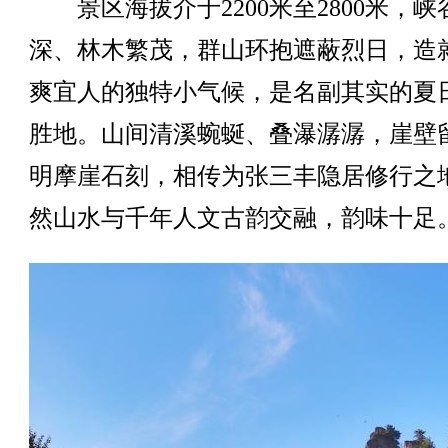
景区海拔介于2200米至2800米，峡
深、林木繁茂，群山环抱遮蔽烈日，造
爽宜人的独特小气候，是名副其实的夏
胜地。山间清溪蜿蜒、叠瀑潺潺，崖壁
明摩崖石刻，相传为张三丰隐居修行之
然山水与千年人文古韵交融，韵味十足