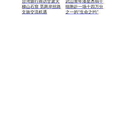
台湾旅行商访甘肃天
武山青年漆星杰捐干
梯山石窟 觅两岸丝路
细胞赴一场十四万分
文旅交流机遇
之一的“生命之约”