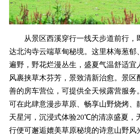
从景区西溪穿行一线天步道前行，
达北沟寺云端草甸秘境。这里林海葱郁
遍野，野花烂漫丛生，盛夏气温舒适宜
风裹挟草木芬芳，景致清新治愈。景区
善的房车营位，可提供全天候露营服务
可在此肆意漫步草原、畅享山野烧烤、
天星河，沉浸式体验20℃的清凉盛夏，
行便可邂逅媲美草原秘境的诗意山野风