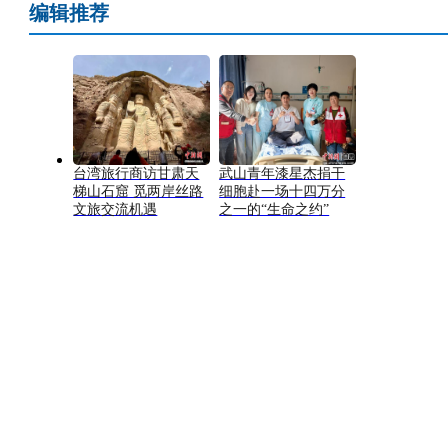
编辑推荐
台湾旅行商访甘肃天
武山青年漆星杰捐干
梯山石窟 觅两岸丝路
细胞赴一场十四万分
文旅交流机遇
之一的“生命之约”