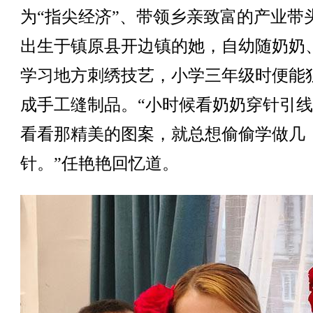
为“指尖经济”、带领乡亲致富的产业带
出生于镇原县开边镇的她，自幼随奶奶
学习地方刺绣技艺，小学三年级时便能
成手工缝制品。“小时候看奶奶穿针引
看看那精美的图案，就总想偷偷学做几
针。”任艳艳回忆道。