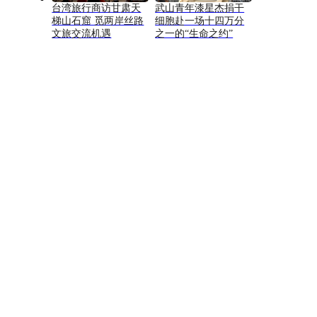
台湾旅行商访甘肃天
武山青年漆星杰捐干
梯山石窟 觅两岸丝路
细胞赴一场十四万分
文旅交流机遇
之一的“生命之约”