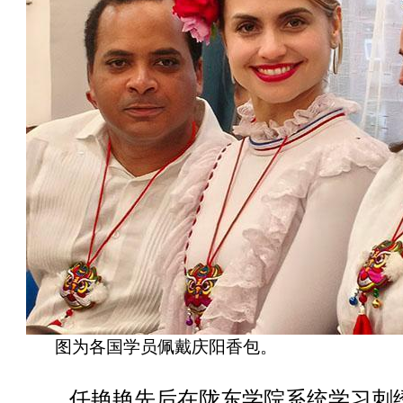
图为各国学员佩戴庆阳香包。
任艳艳先后在陇东学院系统学习刺