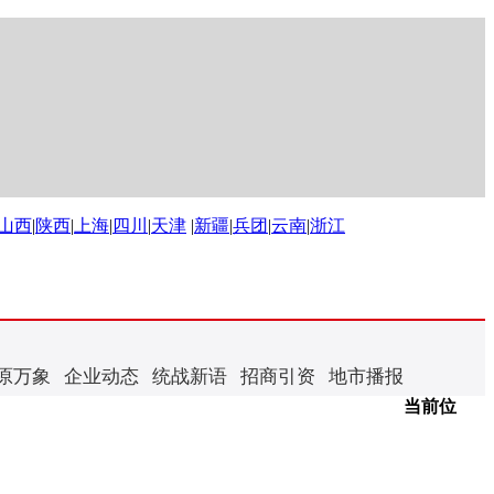
山西
|
陕西
|
上海
|
四川
|
天津
|
新疆
|
兵团
|
云南
|
浙江
原万象
企业动态
统战新语
招商引资
地市播报
当前位