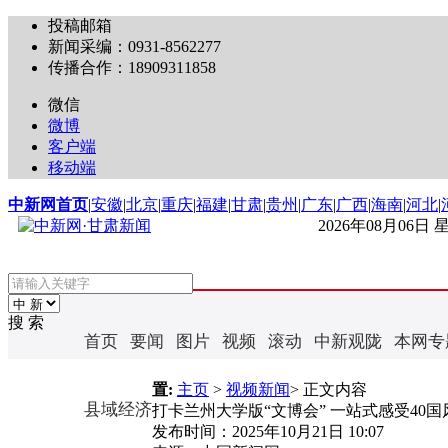
投稿邮箱
新闻采编：0931-8562277
传播合作：18909311858
微信
微博
客户端
移动端
中新网首页
|
安徽
|
北京
|
重庆
|
福建
|
甘肃
|
贵州
|
广东
|
广西
|
海南
|
河北
|
2026年08月06日
搜 索
首页
要闻
图片
视频
滚动
中新观陇
本网专
置:
主页
>
视频新闻
> 正文内容
县域经济
打卡兰州大学版“文博会” 一站式感受40
发布时间：
2025年10月21日 10:07