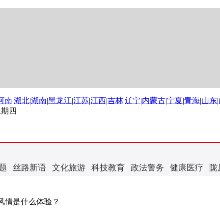
河南
|
湖北
|
湖南
|
黑龙江
|
江苏
|
江西
|
吉林
|
辽宁
|
内蒙古
|
宁夏
|
青海
|
山东
|
 星期四
题
丝路新语
文化旅游
科技教育
政法警务
健康医疗
陇
国风情是什么体验？