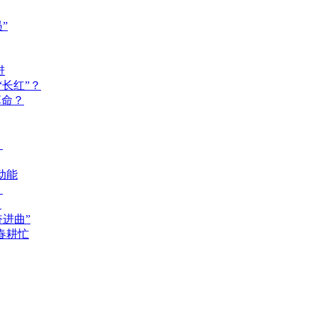
”
进
长红”？
革命？
？
动能
？
？
奋进曲”
春耕忙