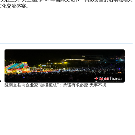
文化交流盛宴。
陇南文县向企业家“抛橄榄枝”：承诺有求必应 无事不扰