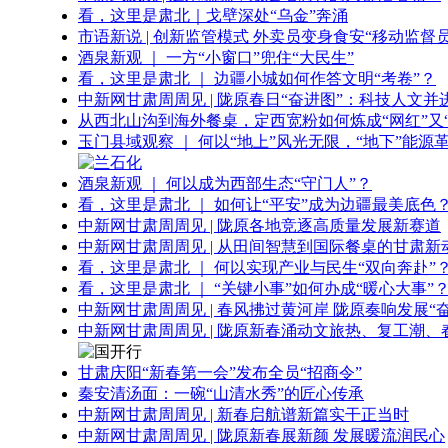
看，这里是肃北｜戈壁深处“乌金”奔涌
市语新说 | 创新监管模式 外卖员变身食安“移动监督员
酒泉新观 ｜ 一方“小窗口”兜住“大民生”
看，这里是肃北 ｜ 边疆小城如何作答文明“考卷”？
中新网甘肃周周见 | 陇原春日“奋进图”：科技人文并
从西北山沟到海外餐桌，定西宽粉如何炼成“网红”又“
玉门县域观察 ｜ 何以“地上”风光无限，“地下”能源
酒泉新观 ｜ 何以成为西部生态“守门人”？
看，这里是肃北 ｜ 如何让“平安”成为边疆最美底色
中新网甘肃周周见 | 陇原各地竞逐高质量发展新赛道
中新网甘肃周周见 | 从田间智慧到国际餐桌的甘肃新
看，这里是肃北 ｜ 何以实现产业与民生“双向奔赴”
看，这里是肃北 ｜ “关键小事”如何办成“暖心大事”
中新网甘肃周周见 | 春风拂过黄河岸 陇原奏响发展“
中新网甘肃周周见 | 陇原新春涌动文旅热、复工潮、
甘肃庆阳“新春第一会”发布全员“招商令”
秦安清汤面：一碗“山清水秀”的匠心传承
中新网甘肃周周见 | 新春启航谱新篇实干正当时
中新网甘肃周周见 | 陇原新春展新颜 发展暖流润民心