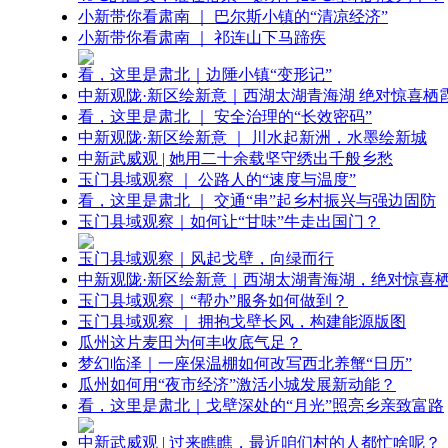
小新带你看肃南 ｜ 巴尔斯小镇的“清凉经济”
小新带你看肃南 ｜ 祁连山下马蹄疾
看，这里是肃北｜边陲小镇“变形记”
中新观陇·新区绘新意｜西湖太湖青海湖 绝对惊喜栖
看，这里是肃北 ｜ 安全治理的“长效密码”
中新观陇·新区绘新意 ｜ 川水起新洲，水墨绘新城
中新武威观 | 她用二十余载坚守绣出千般乡愁
玉门县域观察 ｜ 公路人的“速度与温度”
看，这里是肃北 ｜ 交通“串”起乡村振兴与强边固防
玉门县域观察｜如何让“甘味”牛走出国门？
玉门县域观察｜风起戈壁，向绿而行
中新观陇·新区绘新意｜西湖太湖青海湖，绝对惊喜
玉门县域观察｜“帮办”服务如何做到？
玉门县域观察 ｜ 拥抱戈壁长风，构建能源版图
瓜州这片麦田为何丰收底气足？
梦幻临泽｜一座保温棚如何改写西北养蟹“日历”
瓜州如何用“夜市经济”激活小城发展新动能？
看，这里是肃北｜戈壁深处的“月光”照亮乡亲致富路
中新武威观 | 过来瞧瞧，最近咱们村的人都忙啥呢？