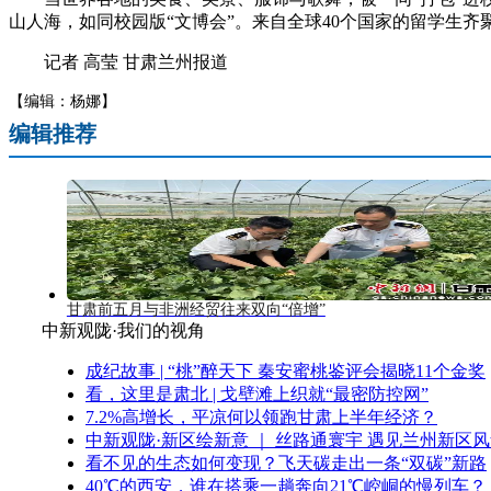
山人海，如同校园版“文博会”。来自全球40个国家的留学生
记者 高莹 甘肃兰州报道
【编辑：杨娜】
编辑推荐
甘肃前五月与非洲经贸往来双向“倍增”
中新观陇·我们的视角
成纪故事 | “桃”醉天下 秦安蜜桃鉴评会揭晓11个金奖
看，这里是肃北 | 戈壁滩上织就“最密防控网”
7.2%高增长，平凉何以领跑甘肃上半年经济？
中新观陇·新区绘新意 ｜ 丝路通寰宇 遇见兰州新区
看不见的生态如何变现？飞天碳走出一条“双碳”新路
40℃的西安，谁在搭乘一趟奔向21℃崆峒的慢列车？