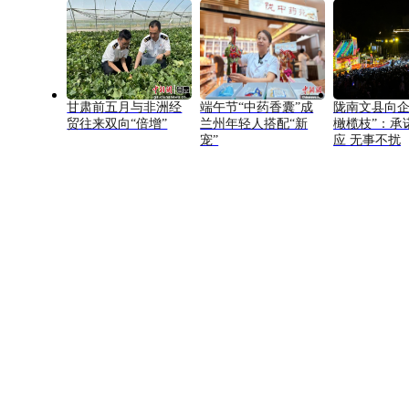
甘肃前五月与非洲经
端午节“中药香囊”成
陇南文县向企
贸往来双向“倍增”
兰州年轻人搭配“新
橄榄枝”：承
宠”
应 无事不扰