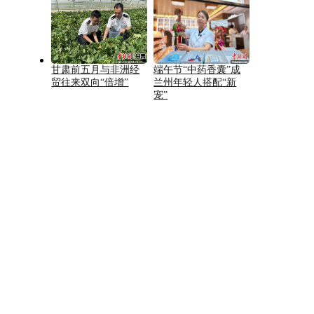
甘肃前五月与非洲经
端午节“中药香囊”成
贸往来双向“倍增”
兰州年轻人搭配“新
宠”