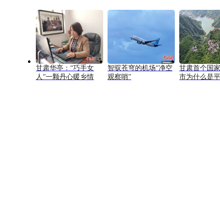
甘肃华亭：“巧手女
智驭苍穹的机场“净空
甘肃首个国
人”一颗丹心暖乡情
观察哨”
市为什么是