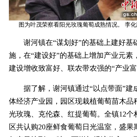
图为叶茂荣察看阳光玫瑰葡萄成熟情况。 李化
谢河镇在“谋划好”的基础上建好基
施，在“建设好”的基础上增加产业元素
建设增收致富好、联农带农强的“产业富
据了解，谢河镇通过“以点带面”建
体经济产业园，园区现栽植葡萄苗木品
光玫瑰、克伦森、红提葡萄。全镇12个
区共认购20座鲜食葡萄日光温室，盛果