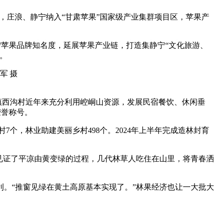
元，庄浪、静宁纳入“甘肃苹果”国家级产业集群项目区，苹果产
苹果品牌知名度，延展苹果产业链，打造集静宁“文化旅游、
。
镇西沟村近年来充分利用崆峒山资源，发展民宿餐饮、休闲垂
荣誉称号。
个，林业助建美丽乡村498个。2024年上半年完成造林封育
见证了平凉由黄变绿的过程，几代林草人吃住在山里，将青春洒
。“推窗见绿在黄土高原基本实现了。”林果经济也让一大批大