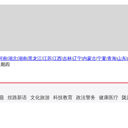
河南
|
湖北
|
湖南
|
黑龙江
|
江苏
|
江西
|
吉林
|
辽宁
|
内蒙古
|
宁夏
|
青海
|
山东
|
 星期四
题
丝路新语
文化旅游
科技教育
政法警务
健康医疗
陇