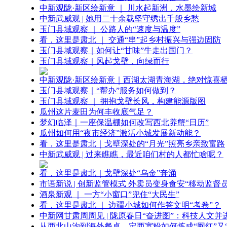
中新观陇·新区绘新意 ｜ 川水起新洲，水墨绘新城
中新武威观 | 她用二十余载坚守绣出千般乡愁
玉门县域观察 ｜ 公路人的“速度与温度”
看，这里是肃北 ｜ 交通“串”起乡村振兴与强边固防
玉门县域观察｜如何让“甘味”牛走出国门？
玉门县域观察｜风起戈壁，向绿而行
中新观陇·新区绘新意｜西湖太湖青海湖，绝对惊喜
玉门县域观察｜“帮办”服务如何做到？
玉门县域观察 ｜ 拥抱戈壁长风，构建能源版图
瓜州这片麦田为何丰收底气足？
梦幻临泽｜一座保温棚如何改写西北养蟹“日历”
瓜州如何用“夜市经济”激活小城发展新动能？
看，这里是肃北｜戈壁深处的“月光”照亮乡亲致富路
中新武威观 | 过来瞧瞧，最近咱们村的人都忙啥呢？
看，这里是肃北｜戈壁深处“乌金”奔涌
市语新说 | 创新监管模式 外卖员变身食安“移动监督员
酒泉新观 ｜ 一方“小窗口”兜住“大民生”
看，这里是肃北 ｜ 边疆小城如何作答文明“考卷”？
中新网甘肃周周见 | 陇原春日“奋进图”：科技人文并
从西北山沟到海外餐桌，定西宽粉如何炼成“网红”又“