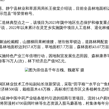
县林业和草原局局长王俊棠介绍说，目前全县林地面积达到84.4
业示范县”等荣誉称号。
造林典型点之一，该项目为2023年陇中地区生态保护和修复重点
平说，2022年以来累计在灵芝乡实施陇中项目人工造林、退化林
油松戴帽，山腰梯田果树缠腰，埂坎牧草锁边，道路林网配套，沟
林地面积达到57.8万亩，草地面积7.7万亩，森林面积43.07万亩
色产业三年倍增行动，因地制宜发展生态田园、森林康养等林(
客76万人(次)，林下经济总产值9亿元。
林业技术工作站副站长张新荣说，采取“田字格”“水平台”“鱼鳞
经济林500亩，栽植苗木4.6万株，高标准打造市区义务植树生态
中医中药产业链条签约引进的招商引资项目。流转14户易地搬
4元；将郭漫村4700亩阔叶林等生态资源入股马麝基地，村集体