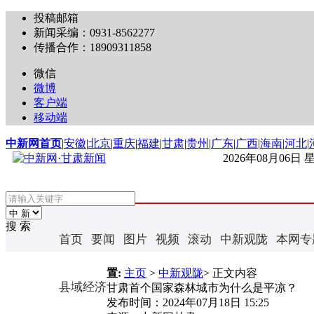
投稿邮箱
新闻采编：0931-8562277
传播合作：18909311858
微信
微博
客户端
移动端
中新网首页
|
安徽
|
北京
|
重庆
|
福建
|
甘肃
|
贵州
|
广东
|
广西
|
海南
|
河北
|
2026年08月06日
搜 索
首页
要闻
图片
视频
滚动
中新观陇
本网专
置:
主页
>
中新观陇
> 正文内容
县域经济
甘肃首个国家森林城市为什么是平凉？
发布时间：
2024年07月18日 15:25