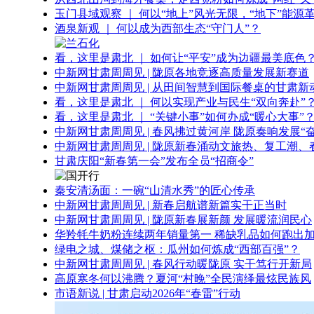
玉门县域观察 ｜ 何以“地上”风光无限，“地下”能源
酒泉新观 ｜ 何以成为西部生态“守门人”？
看，这里是肃北 ｜ 如何让“平安”成为边疆最美底色
中新网甘肃周周见 | 陇原各地竞逐高质量发展新赛道
中新网甘肃周周见 | 从田间智慧到国际餐桌的甘肃新
看，这里是肃北 ｜ 何以实现产业与民生“双向奔赴”
看，这里是肃北 ｜ “关键小事”如何办成“暖心大事”
中新网甘肃周周见 | 春风拂过黄河岸 陇原奏响发展“
中新网甘肃周周见 | 陇原新春涌动文旅热、复工潮、
甘肃庆阳“新春第一会”发布全员“招商令”
秦安清汤面：一碗“山清水秀”的匠心传承
中新网甘肃周周见 | 新春启航谱新篇实干正当时
中新网甘肃周周见 | 陇原新春展新颜 发展暖流润民心
华羚牦牛奶粉连续两年销量第一 稀缺乳品如何跑出加
绿电之城、煤储之枢：瓜州如何炼成“西部百强”？
中新网甘肃周周见 | 春风行动暖陇原 实干笃行开新局
高原寒冬何以沸腾？夏河“村晚”全民演绎最炫民族风
市语新说 | 甘肃启动2026年“春雷”行动