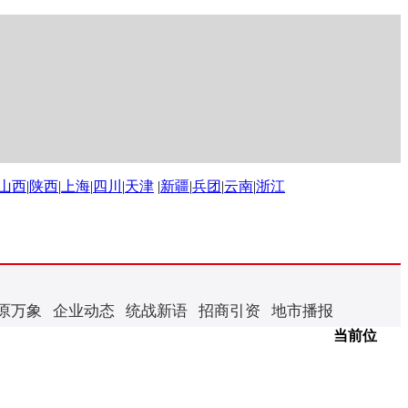
山西
|
陕西
|
上海
|
四川
|
天津
|
新疆
|
兵团
|
云南
|
浙江
原万象
企业动态
统战新语
招商引资
地市播报
当前位