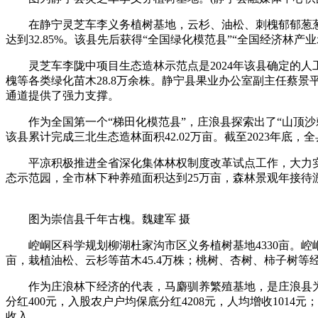
在静宁灵芝车李义务植树基地，云杉、油松、刺槐郁郁葱葱。静宁
达到32.85%。该县先后获得“全国绿化模范县”“全国经济林产
灵芝车李陇中项目生态造林示范点是2024年该县确定的人工
槐等各类绿化苗木28.8万余株。静宁县果业办公室副主任蔡景
通道提供了强力支撑。
作为全国第一个“梯田化模范县”，庄浪县探索出了“山顶沙棘
该县累计完成三北生态造林面积42.02万亩。截至2023年底，全县
平凉积极推进全省深化集体林权制度改革试点工作，大力实施特
态示范园，全市林下种养殖面积达到25万亩，森林景观年接待游
图为崇信县千年古槐。魏建军 摄
崆峒区科学规划柳湖杜家沟市区义务植树基地4330亩。崆峒区
亩，栽植油松、云杉等苗木45.4万株；桃树、杏树、柿子树等
作为庄浪林下经济的代表，马麝驯养繁殖基地，是庄浪县为延伸
分红400元，入股农户户均保底分红4208元，人均增收101
收入。