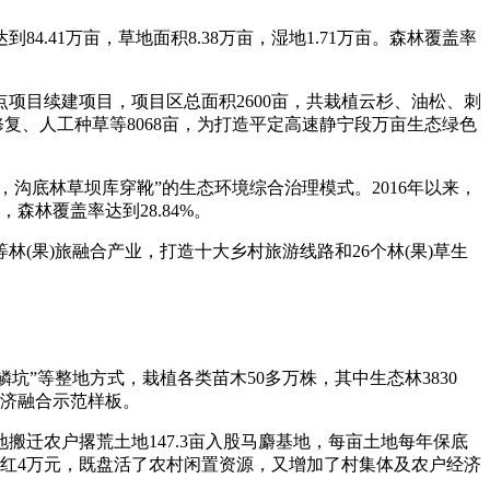
1万亩，草地面积8.38万亩，湿地1.71万亩。森林覆盖率
项目续建项目，项目区总面积2600亩，共栽植云杉、油松、刺
修复、人工种草等8068亩，为打造平定高速静宁段万亩生态绿色
底林草坝库穿靴”的生态环境综合治理模式。2016年以来，
，森林覆盖率达到28.84%。
果)旅融合产业，打造十大乡村旅游线路和26个林(果)草生
坑”等整地方式，栽植各类苗木50多万株，其中生态林3830
经济融合示范样板。
迁农户撂荒土地147.3亩入股马麝基地，每亩土地每年保底
每年分红4万元，既盘活了农村闲置资源，又增加了村集体及农户经济