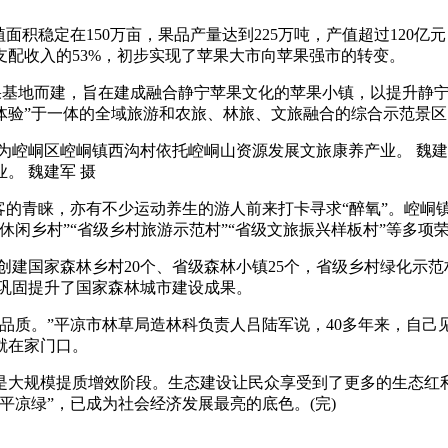
稳定在150万亩，果品产量达到225万吨，产值超过120亿
支配收入的53%，初步实现了苹果大市向苹果强市的转变。
果基地而建，旨在建成融合静宁苹果文化的苹果小镇，以提升静宁
体验”于一体的全域旅游和农旅、林旅、文旅融合的综合示范景区
。 魏建军 摄
的青睐，亦有不少运动养生的游人前来打卡寻求“醉氧”。崆峒
闲乡村”“省级乡村旅游示范村”“省级文旅振兴样板村”等多项
建国家森林乡村20个、省级森林小镇25个，省级乡村绿化示范村7
一步巩固提升了国家森林城市建设成果。
质。”平凉市林草局造林科负责人吕陆军说，40多年来，自己
就在家门口。
规模提质增效阶段。生态建设让民众享受到了更多的生态红利
平凉绿”，已成为社会经济发展最亮的底色。(完)