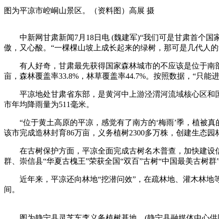
图为平凉市崆峒山景区。（资料图）高展 摄
中新网甘肃新闻7月18日电 (魏建军)“我们可是甘肃首个
傲，又心酸。“一棵棵山坡上成长起来的绿树，那可是几代人的
有人好奇，甘肃最先获得国家森林城市的不应该是位于南部相对湿
亩，森林覆盖率33.8%，林草覆盖率44.7%。按照数据，“
平凉地处甘肃省东部，是黄河中上游泾渭河流域核心区和国
市年均降雨量为511毫米。
“位于黄土高原的平凉，感觉有了南方的‘梅雨’季，植被真的
该市完成造林封育86万亩，义务植树2300多万株，创建生态园
在古树保护方面，平凉全面完成古树名木普查，加快建设信息智慧
群、崇信县“华夏古槐王”荣获全国“双百”古树“中国最美古树群
近年来，平凉还向林地“挖潜问效”，在疏林地、灌木林地等
间。
图为静宁县灵芝车李义务植树基地。(静宁县融媒体中心供