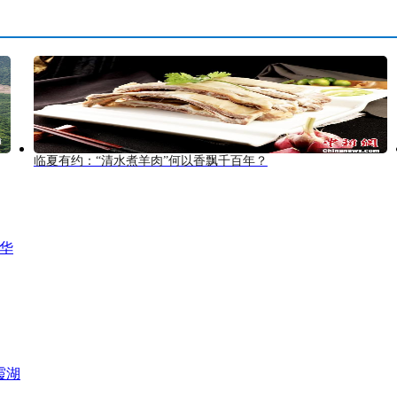
临夏有约：“清水煮羊肉”何以香飘千百年？
风华
霞湖