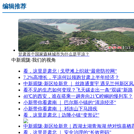
编辑推荐
甘肃首个国家森林城市为什么是平凉？
中新观陇·我们的视角
看，这里是肃北 | 戈壁滩上织就“最密防控网”
7.2%高增长，平凉何以领跑甘肃上半年经济？
中新观陇·新区绘新意 ｜ 丝路通寰宇 遇见兰州新区
看不见的生态如何变现？飞天碳走出一条“双碳”新路
40℃的西安，谁在搭乘一趟奔向21℃崆峒的慢列车？
小新带你看肃南 ｜ 巴尔斯小镇的“清凉经济”
小新带你看肃南 ｜ 祁连山下马蹄疾
看，这里是肃北｜边陲小镇“变形记”
中新观陇·新区绘新意｜西湖太湖青海湖 绝对惊喜栖
看，这里是肃北 ｜ 安全治理的“长效密码”