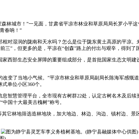
国家森林城市！”一见面，甘肃省平凉市林业和草原局局长罗小平这
青春呐！”
润的陇南和天水吗？怎么是位于陇东黄土高原的平凉。来看看数据
只能进前三”，但更多的是，平凉在“创森”路上的付出与艰辛，得到
家西部生态安全屏障的重要组成部分，是首批国家生态文明建设
改变了当地小气候。”平凉市林业和草原局副局长陈海军感慨道，
林式单位小区360个。
管理平台，全市现有古树群22处，认定古树名木及后续资源35
”“中国十大最美古槐树”称号。
其它林地筛选造林地块，加大地边、林边、沟边、镇村边、景区边
图)