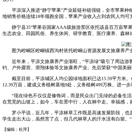
平凉深入推进“静宁苹果”产业延链补链强链，全市苹果种植面积
地销售价格连续18年领跑全国，苹果产业收入占到农民人均可
静宁县35°苹果谷国家AAA级旅游景区依托该县百万亩苹
生态农业、田园民俗、养生休闲、研学教育、医疗康养、森林
图为崆峒区崆峒镇西沟村依托崆峒山资源发展文旅康养产业
近年来，平凉文旅康养产业渐旺，“平凉绿”吸引了周边游客
钓、户外露营、滑翔体验等文旅康养产业。先后荣获“中国美丽休
截至目前，平凉城区人均公园绿地面积已达15.59平方米。创
12.39万亩，建成义务植树基地9处，义务植树499万株。进
“现在绿色不仅仅是修饰词，而是民众出门见绿的必备生活品
在荒芜的山坡上，如今，车在景中行，人在林中走。幸福感，
罗小平说，近几年，平凉林草工作既是高速发展阶段，也是大
学生走出大山，虽然苦了点，但几代林草人的汗水没有白留。“
【编辑：杜萍】