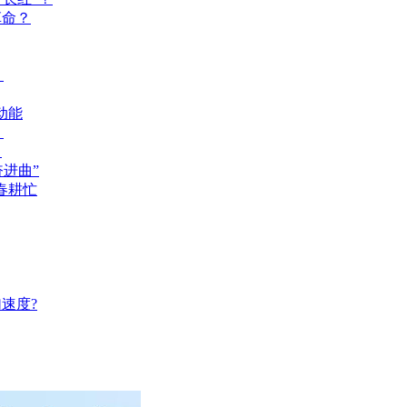
革命？
？
动能
？
？
奋进曲”
春耕忙
速度?