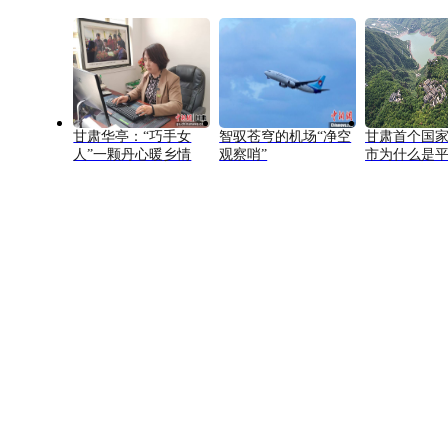
甘肃华亭：“巧手女
智驭苍穹的机场“净空
甘肃首个国
人”一颗丹心暖乡情
观察哨”
市为什么是