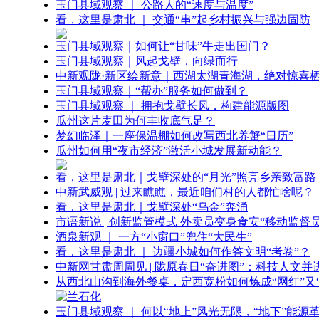
玉门县域观察 ｜ 公路人的“速度与温度”
看，这里是肃北 ｜ 交通“串”起乡村振兴与强边固防
玉门县域观察｜如何让“甘味”牛走出国门？
玉门县域观察｜风起戈壁，向绿而行
中新观陇·新区绘新意｜西湖太湖青海湖，绝对惊喜
玉门县域观察｜“帮办”服务如何做到？
玉门县域观察 ｜ 拥抱戈壁长风，构建能源版图
瓜州这片麦田为何丰收底气足？
梦幻临泽｜一座保温棚如何改写西北养蟹“日历”
瓜州如何用“夜市经济”激活小城发展新动能？
看，这里是肃北｜戈壁深处的“月光”照亮乡亲致富路
中新武威观 | 过来瞧瞧，最近咱们村的人都忙啥呢？
看，这里是肃北｜戈壁深处“乌金”奔涌
市语新说 | 创新监管模式 外卖员变身食安“移动监督员
酒泉新观 ｜ 一方“小窗口”兜住“大民生”
看，这里是肃北 ｜ 边疆小城如何作答文明“考卷”？
中新网甘肃周周见 | 陇原春日“奋进图”：科技人文并
从西北山沟到海外餐桌，定西宽粉如何炼成“网红”又“
玉门县域观察 ｜ 何以“地上”风光无限，“地下”能源