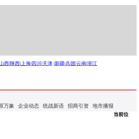
山西
|
陕西
|
上海
|
四川
|
天津
|
新疆
|
兵团
|
云南
|
浙江
原万象
企业动态
统战新语
招商引资
地市播报
当前位