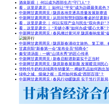
酒泉新观 ｜ 何以成为西部生态“守门人”？
看，这里是肃北 ｜ 如何让“平安”成为边疆最美底色
中新网甘肃周周见 | 陇原各地竞逐高质量发展新赛道
中新网甘肃周周见 | 从田间智慧到国际餐桌的甘肃新
看，这里是肃北 ｜ 何以实现产业与民生“双向奔赴”
看，这里是肃北 ｜ “关键小事”如何办成“暖心大事”
中新网甘肃周周见 | 春风拂过黄河岸 陇原奏响发展“
中新网甘肃周周见 | 陇原新春涌动文旅热、复工潮、
甘肃庆阳“新春第一会”发布全员“招商令”
秦安清汤面：一碗“山清水秀”的匠心传承
中新网甘肃周周见 | 新春启航谱新篇实干正当时
中新网甘肃周周见 | 陇原新春展新颜 发展暖流润民心
华羚牦牛奶粉连续两年销量第一 稀缺乳品如何跑出加
绿电之城、煤储之枢：瓜州如何炼成“西部百强”？
中新网甘肃周周见 | 春风行动暖陇原 实干笃行开新局