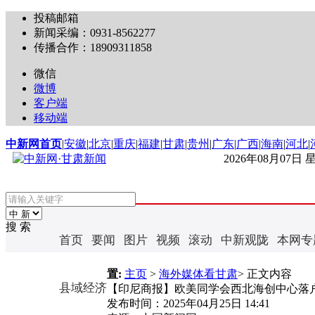
投稿邮箱
新闻采编：0931-8562277
传播合作：18909311858
微信
微博
客户端
移动端
中新网首页
|
安徽
|
北京
|
重庆
|
福建
|
甘肃
|
贵州
|
广东
|
广西
|
海南
|
河北
|
2026年08月07日
搜 索
首页
要闻
图片
视频
滚动
中新观陇
本网专
置:
主页
>
海外媒体看甘肃
> 正文内容
县域经济
【印尼商报】欧美同学会西北海创中心落
发布时间：
2025年04月25日 14:41