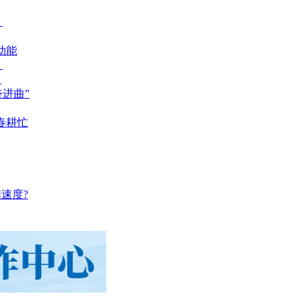
？
动能
？
？
奋进曲”
春耕忙
速度?