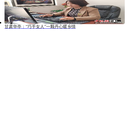
甘肃华亭：“巧手女人”一颗丹心暖乡情