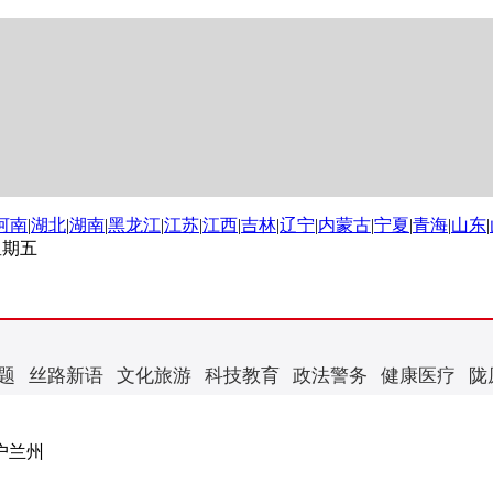
河南
|
湖北
|
湖南
|
黑龙江
|
江苏
|
江西
|
吉林
|
辽宁
|
内蒙古
|
宁夏
|
青海
|
山东
|
 星期五
题
丝路新语
文化旅游
科技教育
政法警务
健康医疗
陇
户兰州