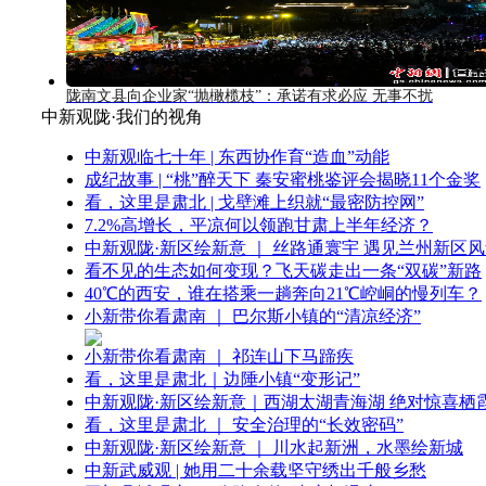
陇南文县向企业家“抛橄榄枝”：承诺有求必应 无事不扰
中新观陇·我们的视角
中新观临七十年 | 东西协作育“造血”动能
成纪故事 | “桃”醉天下 秦安蜜桃鉴评会揭晓11个金奖
看，这里是肃北 | 戈壁滩上织就“最密防控网”
7.2%高增长，平凉何以领跑甘肃上半年经济？
中新观陇·新区绘新意 ｜ 丝路通寰宇 遇见兰州新区
看不见的生态如何变现？飞天碳走出一条“双碳”新路
40℃的西安，谁在搭乘一趟奔向21℃崆峒的慢列车？
小新带你看肃南 ｜ 巴尔斯小镇的“清凉经济”
小新带你看肃南 ｜ 祁连山下马蹄疾
看，这里是肃北｜边陲小镇“变形记”
中新观陇·新区绘新意｜西湖太湖青海湖 绝对惊喜栖
看，这里是肃北 ｜ 安全治理的“长效密码”
中新观陇·新区绘新意 ｜ 川水起新洲，水墨绘新城
中新武威观 | 她用二十余载坚守绣出千般乡愁