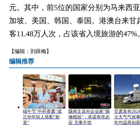
元。其中，前5位的国家分别为马来西
加坡、美国、韩国、泰国。港澳台来甘
客11.48万人次，占该省入境旅游的47%。
【编辑：刘薛梅】
编辑推荐
端午节“中药香囊”成
陇南文县向企业家“抛
甘肃发布202
兰州年轻人搭配“新
橄榄枝”：承诺有求必
大天气气候
宠”
应 无事不扰
年均温再创