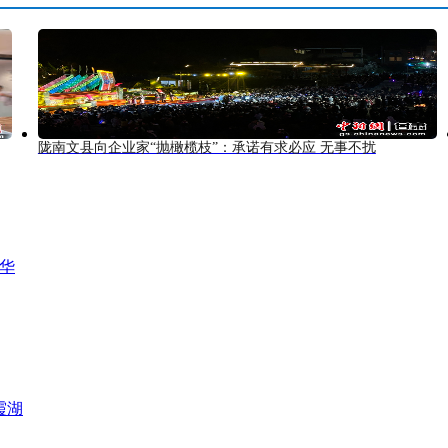
陇南文县向企业家“抛橄榄枝”：承诺有求必应 无事不扰
风华
霞湖