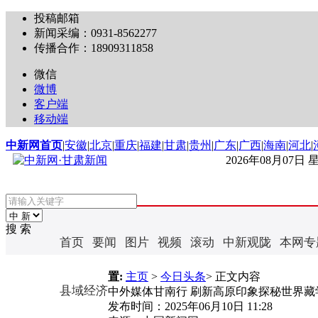
投稿邮箱
新闻采编：0931-8562277
传播合作：18909311858
微信
微博
客户端
移动端
中新网首页
|
安徽
|
北京
|
重庆
|
福建
|
甘肃
|
贵州
|
广东
|
广西
|
海南
|
河北
|
2026年08月07日
搜 索
首页
要闻
图片
视频
滚动
中新观陇
本网专
置:
主页
>
今日头条
> 正文内容
县域经济
中外媒体甘南行 刷新高原印象探秘世界藏
发布时间：
2025年06月10日 11:28