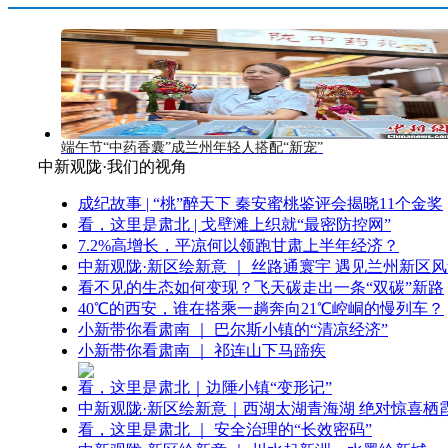
端午节“中药香囊”成兰州年轻人搭配“新宠”
中新观陇·我们的视角
成纪故事 | “桃”醉天下 秦安蜜桃鉴评会揭晓11个金奖
看，这里是肃北 | 戈壁滩上织就“最密防控网”
7.2%高增长，平凉何以领跑甘肃上半年经济？
中新观陇·新区绘新意 ｜ 丝路通寰宇 遇见兰州新区
看不见的生态如何变现？飞天碳走出一条“双碳”新路
40℃的西安，谁在搭乘一趟奔向21℃崆峒的慢列车？
小新带你看肃南 ｜ 巴尔斯小镇的“清凉经济”
小新带你看肃南 ｜ 祁连山下马蹄疾
看，这里是肃北｜边陲小镇“变形记”
中新观陇·新区绘新意｜西湖太湖青海湖 绝对惊喜栖
看，这里是肃北 ｜ 安全治理的“长效密码”