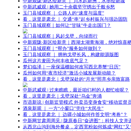
中新观陇·新区绘新意 ｜ 川水起新洲，水墨绘新城
中新武威观 | 她用二十余载坚守绣出千般乡愁
玉门县域观察 ｜ 公路人的“速度与温度”
看，这里是肃北 ｜ 交通“串”起乡村振兴与强边固防
玉门县域观察｜如何让“甘味”牛走出国门？
玉门县域观察｜风起戈壁，向绿而行
中新观陇·新区绘新意｜西湖太湖青海湖，绝对惊喜
玉门县域观察｜“帮办”服务如何做到？
玉门县域观察 ｜ 拥抱戈壁长风，构建能源版图
瓜州这片麦田为何丰收底气足？
梦幻临泽｜一座保温棚如何改写西北养蟹“日历”
瓜州如何用“夜市经济”激活小城发展新动能？
看，这里是肃北｜戈壁深处的“月光”照亮乡亲致富路
中新武威观 | 过来瞧瞧，最近咱们村的人都忙啥呢？
看，这里是肃北｜戈壁深处“乌金”奔涌
市语新说 | 创新监管模式 外卖员变身食安“移动监督员
酒泉新观 ｜ 一方“小窗口”兜住“大民生”
看，这里是肃北 ｜ 边疆小城如何作答文明“考卷”？
中新网甘肃周周见 | 陇原春日“奋进图”：科技人文并
从西北山沟到海外餐桌，定西宽粉如何炼成“网红”又“