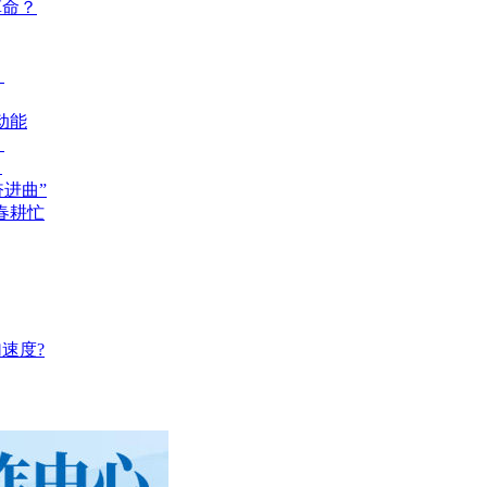
革命？
？
动能
？
？
奋进曲”
春耕忙
速度?