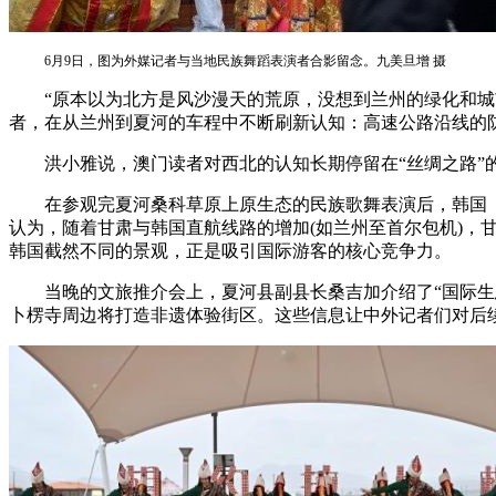
6月9日，图为外媒记者与当地民族舞蹈表演者合影留念。九美旦增 摄
“原本以为北方是风沙漫天的荒原，没想到兰州的绿化和城市
者，在从兰州到夏河的车程中不断刷新认知：高速公路沿线的
洪小雅说，澳门读者对西北的认知长期停留在“丝绸之路”的
在参观完夏河桑科草原上原生态的民族歌舞表演后，韩国《世
认为，随着甘肃与韩国直航线路的增加(如兰州至首尔包机)
韩国截然不同的景观，正是吸引国际游客的核心竞争力。
当晚的文旅推介会上，夏河县副县长桑吉加介绍了“国际生态旅
卜楞寺周边将打造非遗体验街区。这些信息让中外记者们对后