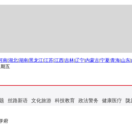
河南
|
湖北
|
湖南
|
黑龙江
|
江苏
|
江西
|
吉林
|
辽宁
|
内蒙古
|
宁夏
|
青海
|
山东
|
 星期五
题
丝路新语
文化旅游
科技教育
政法警务
健康医疗
陇
学府