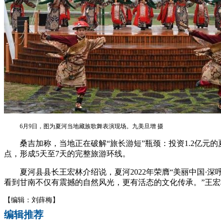
6月9日，图为夏河当地藏族歌舞表演现场。九美旦增 摄
桑吉加称，当地正在破解“旅长游短”瓶颈：投资1.2亿元的
点，形成5天至7天的完整旅游环线。
夏河县县长王宏林介绍说，夏河2022年荣膺“美丽中国·深呼吸
看到甘南不仅有震撼的自然风光，更有活态的文化传承。”王宏林
【编辑：刘薛梅】
编辑推荐