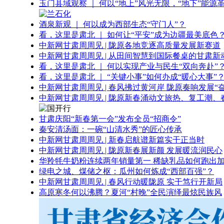
玉门县域观察 ｜ 何以“地上”风光无限，“地下”能源
酒泉新观 ｜ 何以成为西部生态“守门人”？
看，这里是肃北 ｜ 如何让“平安”成为边疆最美底色
中新网甘肃周周见 | 陇原各地竞逐高质量发展新赛道
中新网甘肃周周见 | 从田间智慧到国际餐桌的甘肃新
看，这里是肃北 ｜ 何以实现产业与民生“双向奔赴”
看，这里是肃北 ｜ “关键小事”如何办成“暖心大事”
中新网甘肃周周见 | 春风拂过黄河岸 陇原奏响发展“
中新网甘肃周周见 | 陇原新春涌动文旅热、复工潮、
甘肃庆阳“新春第一会”发布全员“招商令”
秦安清汤面：一碗“山清水秀”的匠心传承
中新网甘肃周周见 | 新春启航谱新篇实干正当时
中新网甘肃周周见 | 陇原新春展新颜 发展暖流润民心
华羚牦牛奶粉连续两年销量第一 稀缺乳品如何跑出加
绿电之城、煤储之枢：瓜州如何炼成“西部百强”？
中新网甘肃周周见 | 春风行动暖陇原 实干笃行开新局
高原寒冬何以沸腾？夏河“村晚”全民演绎最炫民族风