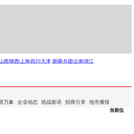
山西
|
陕西
|
上海
|
四川
|
天津
|
新疆
|
兵团
|
云南
|
浙江
原万象
企业动态
统战新语
招商引资
地市播报
当前位