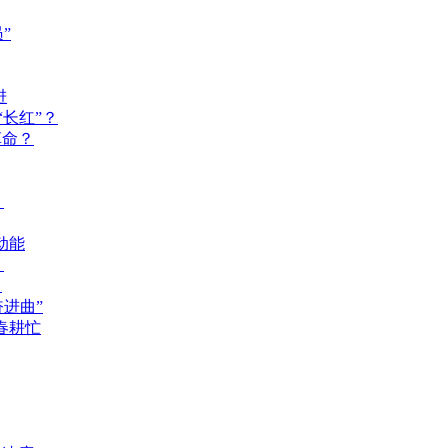
”
进
长红”？
革命？
？
动能
？
？
奋进曲”
春耕忙