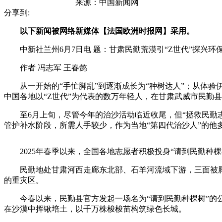
来源：
中国新闻网
分享到:
以下新闻被网络新媒体【法国欧洲时报网】采用。
中新社兰州6月7日电 题：甘肃民勤荒漠引“Z世代”探兴环
作者 冯志军 王春懿
从一开始的“手忙脚乱”到逐渐成长为“种树达人”；从体验伊
中国各地以“Z世代”为代表的数万年轻人，在甘肃武威市民勤县
至6月上旬，尽管今年的治沙活动临近收尾，但“拯救民勤志
管护补水阶段，所需人手较少，作为当地“第四代治沙人”的他
2025年春季以来，全国各地志愿者积极投身“请到民勤种棵
民勤地处甘肃河西走廊东北部、石羊河流域下游，三面被腾格里
的重灾区。
今春以来，民勤县官方发起一场名为“请到民勤种棵树”的公
在沙漠中挥锹培土，以千万株梭梭苗构筑绿色长城。