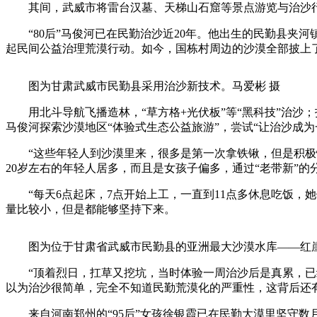
其间，武威市将雷台汉墓、天梯山石窟等景点游览与治沙行
“80后”马俊河已在民勤治沙近20年。他出生的民勤县夹河
起民间公益治理荒漠行动。如今，国栋村周边的沙漠全部披上了
图为甘肃武威市民勤县采用治沙新技术。马爱彬 摄
用北斗导航飞播造林，“草方格+光伏板”等“黑科技”治沙；
马俊河探索沙漠地区“体验式生态公益旅游”，尝试“让治沙成为
“这些年轻人到沙漠里来，很多是第一次拿铁锹，但是积极性
20岁左右的年轻人居多，而且是女孩子偏多，通过“老带新”的
“每天6点起床，7点开始上工，一直到11点多休息吃饭，她
量比较小，但是都能够坚持下来。
图为位于甘肃省武威市民勤县的亚洲最大沙漠水库——红崖
“顶着烈日，扛草又挖坑，当时体验一周治沙后是真累，已经
以为治沙很简单，完全不知道民勤荒漠化的严重性，这背后还
来自河南郑州的“95后”女孩徐银霞已在民勤大漠里坚守数