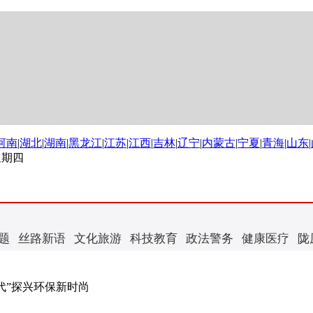
河南
|
湖北
|
湖南
|
黑龙江
|
江苏
|
江西
|
吉林
|
辽宁
|
内蒙古
|
宁夏
|
青海
|
山东
|
 星期四
题
丝路新语
文化旅游
科技教育
政法警务
健康医疗
陇
代”探兴环保新时尚