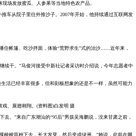
现场发放蜜瓜、人参果等当地特色农产品。
推车从院子里往外推沙子。2007年开始，他持续通过互联网发
播住帐篷、吃沙拌面，体验“荒野求生”式的治沙……近年来，
继续干。”马俊河接受中新社记者采访时介绍说，今年志愿者中
物质生活已经丰富很多，但和刻板想象的还是不一样，虽然可能力
、展翅翱翔。(资料图)白发明 摄
。”来自广东潮汕的“95后”男孩吴海鹏说，没来甘肃之前，
棵梭梭苗种下去，长大发芽，然后变成绿洲。”她说，此前在网