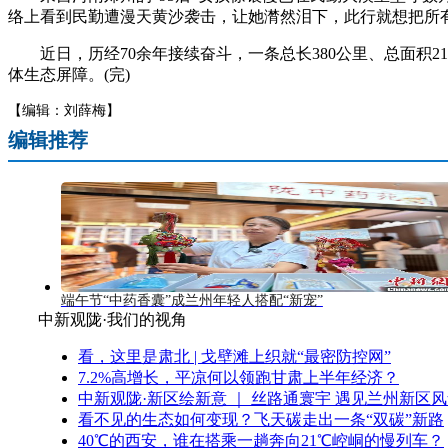
络上看到民勤遭漫天黄沙袭击，让她潸然泪下，此行就想把所
近日，历经70余年接续奋斗，一条总长380公里、总面积2
体生态屏障。(完)
【编辑：刘薛梅】
编辑推荐
端午节“中药香囊”成兰州年轻人搭配“新宠”
中新观陇·我们的视角
看，这里是肃北 | 戈壁滩上织就“最密防控网”
7.2%高增长，平凉何以领跑甘肃上半年经济？
中新观陇·新区绘新意 ｜ 丝路通寰宇 遇见兰州新区
看不见的生态如何变现？飞天碳走出一条“双碳”新路
40℃的西安，谁在搭乘一趟奔向21℃崆峒的慢列车？