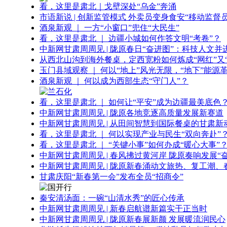
看，这里是肃北｜戈壁深处“乌金”奔涌
市语新说 | 创新监管模式 外卖员变身食安“移动监督员
酒泉新观 ｜ 一方“小窗口”兜住“大民生”
看，这里是肃北 ｜ 边疆小城如何作答文明“考卷”？
中新网甘肃周周见 | 陇原春日“奋进图”：科技人文并
从西北山沟到海外餐桌，定西宽粉如何炼成“网红”又“
玉门县域观察 ｜ 何以“地上”风光无限，“地下”能源
酒泉新观 ｜ 何以成为西部生态“守门人”？
看，这里是肃北 ｜ 如何让“平安”成为边疆最美底色
中新网甘肃周周见 | 陇原各地竞逐高质量发展新赛道
中新网甘肃周周见 | 从田间智慧到国际餐桌的甘肃新
看，这里是肃北 ｜ 何以实现产业与民生“双向奔赴”
看，这里是肃北 ｜ “关键小事”如何办成“暖心大事”
中新网甘肃周周见 | 春风拂过黄河岸 陇原奏响发展“
中新网甘肃周周见 | 陇原新春涌动文旅热、复工潮、
甘肃庆阳“新春第一会”发布全员“招商令”
秦安清汤面：一碗“山清水秀”的匠心传承
中新网甘肃周周见 | 新春启航谱新篇实干正当时
中新网甘肃周周见 | 陇原新春展新颜 发展暖流润民心