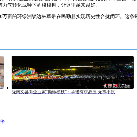
有力气转化成种下的梭梭树，让这里越来越好。
10万亩的环绿洲锁边林草带在民勤县实现历史性合拢闭环。这条
陇南文县向企业家“抛橄榄枝”：承诺有求必应 无事不扰
风华