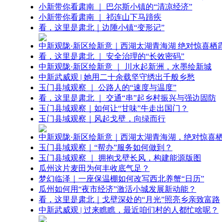
小新带你看肃南 ｜ 巴尔斯小镇的“清凉经济”
小新带你看肃南 ｜ 祁连山下马蹄疾
看，这里是肃北｜边陲小镇“变形记”
中新观陇·新区绘新意｜西湖太湖青海湖 绝对惊喜栖
看，这里是肃北 ｜ 安全治理的“长效密码”
中新观陇·新区绘新意 ｜ 川水起新洲，水墨绘新城
中新武威观 | 她用二十余载坚守绣出千般乡愁
玉门县域观察 ｜ 公路人的“速度与温度”
看，这里是肃北 ｜ 交通“串”起乡村振兴与强边固防
玉门县域观察｜如何让“甘味”牛走出国门？
玉门县域观察｜风起戈壁，向绿而行
中新观陇·新区绘新意｜西湖太湖青海湖，绝对惊喜
玉门县域观察｜“帮办”服务如何做到？
玉门县域观察 ｜ 拥抱戈壁长风，构建能源版图
瓜州这片麦田为何丰收底气足？
梦幻临泽｜一座保温棚如何改写西北养蟹“日历”
瓜州如何用“夜市经济”激活小城发展新动能？
看，这里是肃北｜戈壁深处的“月光”照亮乡亲致富路
中新武威观 | 过来瞧瞧，最近咱们村的人都忙啥呢？