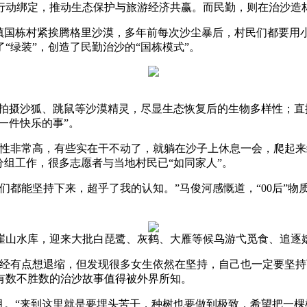
动绑定，推动生态保护与旅游经济共赢。而民勤，则在治沙造林
镇国栋村紧挨腾格里沙漠，多年前每次沙尘暴后，村民们都要用小
“绿装”，创造了民勤治沙的“国栋模式”。
拍摄沙狐、跳鼠等沙漠精灵，尽显生态恢复后的生物多样性；直
一件快乐的事”。
非常高，有些实在干不动了，就躺在沙子上休息一会，爬起来
分组工作，很多志愿者与当地村民已“如同家人”。
们都能坚持下来，超乎了我的认知。”马俊河感慨道，“00后”
山水库，迎来大批白琵鹭、灰鹤、大雁等候鸟游弋觅食、追逐嬉戏
有点想退缩，但发现很多女生依然在坚持，自己也一定要坚持下去
有数不胜数的治沙故事值得被外界所知。
月。“来到这里就是要埋头苦干，种树也要做到极致，希望把一棵