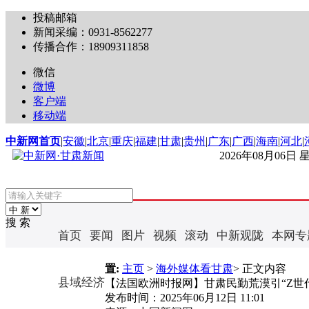
投稿邮箱
新闻采编：0931-8562277
传播合作：18909311858
微信
微博
客户端
移动端
中新网首页
|
安徽
|
北京
|
重庆
|
福建
|
甘肃
|
贵州
|
广东
|
广西
|
海南
|
河北
|
2026年08月06日
搜 索
首页
要闻
图片
视频
滚动
中新观陇
本网专
置:
主页
>
海外媒体看甘肃
> 正文内容
县域经济
【法国欧洲时报网】甘肃民勤荒漠引“Z世
发布时间：
2025年06月12日 11:01