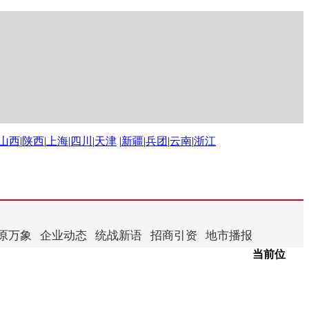
山西
|
陕西
|
上海
|
四川
|
天津
|
新疆
|
兵团
|
云南
|
浙江
原万象
企业动态
统战新语
招商引资
地市播报
当前位