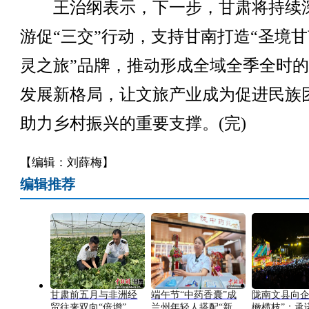
王治纲表示，下一步，甘肃将持续
游促“三交”行动，支持甘南打造“圣境甘
灵之旅”品牌，推动形成全域全季全时
发展新格局，让文旅产业成为促进民族
助力乡村振兴的重要支撑。(完)
【编辑：刘薛梅】
编辑推荐
甘肃前五月与非洲经
端午节“中药香囊”成
陇南文县向企
贸往来双向“倍增”
兰州年轻人搭配“新
橄榄枝”：承