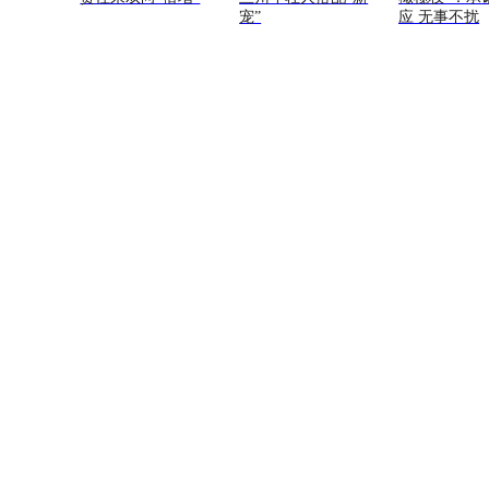
宠”
应 无事不扰