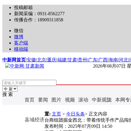
投稿邮箱
新闻采编：0931-8562277
传播合作：18909311858
微信
微博
客户端
移动端
中新网首页
|
安徽
|
北京
|
重庆
|
福建
|
甘肃
|
贵州
|
广东
|
广西
|
海南
|
河北
|
2026年08月07日
搜 索
首页
要闻
图片
视频
滚动
中新观陇
本网专
置:
主页
>
今日头条
> 正文内容
县域经济
台商组团掘金西北：带着传统手作产品闯
发布时间：
2025年07月09日 14:50