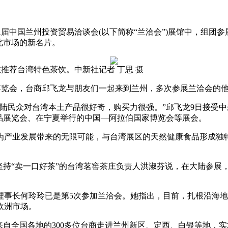
31届中国兰州投资贸易洽谈会(以下简称“兰洽会”)展馆中，组团
北市场的新名片。
在推荐台湾特色茶饮。中新社记者 丁思 摄
博览会，台商邱飞龙与朋友们一起来到兰州，多次参展兰洽会的他
陆民众对台湾本土产品很好奇，购买力很强。”邱飞龙9日接受
品展览会、在宁夏举行的中国—阿拉伯国家博览会等展会。
产业发展带来的无限可能，与台湾展区的天然健康食品形成独特
持“卖一口好茶”的台湾茗窖茶庄负责人洪淑芬说，在大陆参展，
长何玲玲已是第5次参加兰洽会。她指出，目前，扎根沿海地
欧洲市场。
自全国各地的300多位台商走进兰州新区、定西、白银等地，