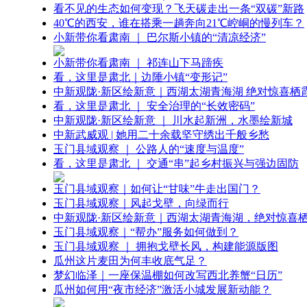
看不见的生态如何变现？飞天碳走出一条“双碳”新路
40℃的西安，谁在搭乘一趟奔向21℃崆峒的慢列车？
小新带你看肃南 ｜ 巴尔斯小镇的“清凉经济”
小新带你看肃南 ｜ 祁连山下马蹄疾
看，这里是肃北｜边陲小镇“变形记”
中新观陇·新区绘新意｜西湖太湖青海湖 绝对惊喜栖
看，这里是肃北 ｜ 安全治理的“长效密码”
中新观陇·新区绘新意 ｜ 川水起新洲，水墨绘新城
中新武威观 | 她用二十余载坚守绣出千般乡愁
玉门县域观察 ｜ 公路人的“速度与温度”
看，这里是肃北 ｜ 交通“串”起乡村振兴与强边固防
玉门县域观察｜如何让“甘味”牛走出国门？
玉门县域观察｜风起戈壁，向绿而行
中新观陇·新区绘新意｜西湖太湖青海湖，绝对惊喜
玉门县域观察｜“帮办”服务如何做到？
玉门县域观察 ｜ 拥抱戈壁长风，构建能源版图
瓜州这片麦田为何丰收底气足？
梦幻临泽｜一座保温棚如何改写西北养蟹“日历”
瓜州如何用“夜市经济”激活小城发展新动能？