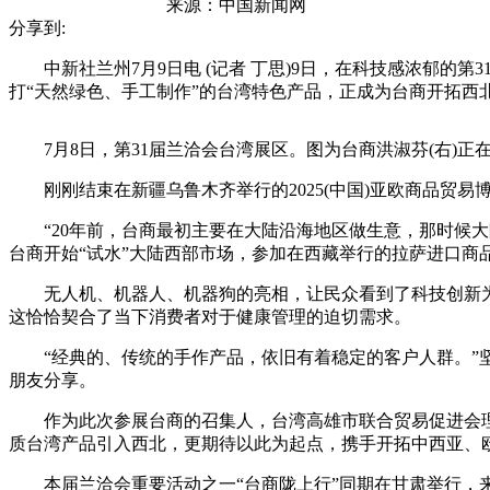
来源：
中国新闻网
分享到:
中新社兰州7月9日电 (记者 丁思)9日，在科技感浓郁的第
打“天然绿色、手工制作”的台湾特色产品，正成为台商开拓西
7月8日，第31届兰洽会台湾展区。图为台商洪淑芬(右)正
刚刚结束在新疆乌鲁木齐举行的2025(中国)亚欧商品贸易
“20年前，台商最初主要在大陆沿海地区做生意，那时候大
台商开始“试水”大陆西部市场，参加在西藏举行的拉萨进口商
无人机、机器人、机器狗的亮相，让民众看到了科技创新为
这恰恰契合了当下消费者对于健康管理的迫切需求。
“经典的、传统的手作产品，依旧有着稳定的客户人群。”坚
朋友分享。
作为此次参展台商的召集人，台湾高雄市联合贸易促进会理事
质台湾产品引入西北，更期待以此为起点，携手开拓中西亚、
本届兰洽会重要活动之一“台商陇上行”同期在甘肃举行，来