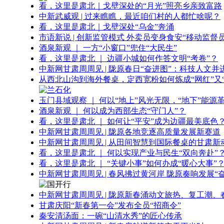
看，这里是肃北｜戈壁深处的“月光”照亮乡亲致富路
中新武威观 | 过来瞧瞧，最近咱们村的人都忙啥呢？
看，这里是肃北｜戈壁深处“乌金”奔涌
市语新说 | 创新监管模式 外卖员变身食安“移动监督员
酒泉新观 ｜ 一方“小窗口”兜住“大民生”
看，这里是肃北 ｜ 边疆小城如何作答文明“考卷”？
中新网甘肃周周见 | 陇原春日“奋进图”：科技人文并
从西北山沟到海外餐桌，定西宽粉如何炼成“网红”又“
玉门县域观察 ｜ 何以“地上”风光无限，“地下”能源
酒泉新观 ｜ 何以成为西部生态“守门人”？
看，这里是肃北 ｜ 如何让“平安”成为边疆最美底色
中新网甘肃周周见 | 陇原各地竞逐高质量发展新赛道
中新网甘肃周周见 | 从田间智慧到国际餐桌的甘肃新
看，这里是肃北 ｜ 何以实现产业与民生“双向奔赴”
看，这里是肃北 ｜ “关键小事”如何办成“暖心大事”
中新网甘肃周周见 | 春风拂过黄河岸 陇原奏响发展“
中新网甘肃周周见 | 陇原新春涌动文旅热、复工潮、
甘肃庆阳“新春第一会”发布全员“招商令”
秦安清汤面：一碗“山清水秀”的匠心传承