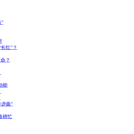
”
进
长红”？
革命？
？
动能
？
？
奋进曲”
春耕忙