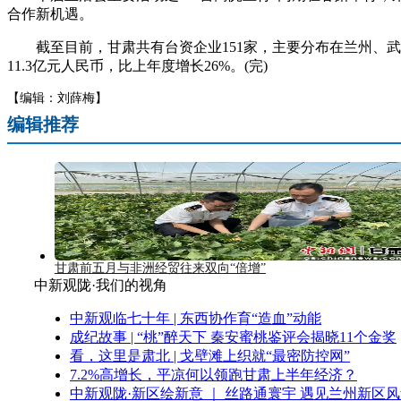
合作新机遇。
截至目前，甘肃共有台资企业151家，主要分布在兰州、武威
11.3亿元人民币，比上年度增长26%。(完)
【编辑：刘薛梅】
编辑推荐
甘肃前五月与非洲经贸往来双向“倍增”
中新观陇·我们的视角
中新观临七十年 | 东西协作育“造血”动能
成纪故事 | “桃”醉天下 秦安蜜桃鉴评会揭晓11个金奖
看，这里是肃北 | 戈壁滩上织就“最密防控网”
7.2%高增长，平凉何以领跑甘肃上半年经济？
中新观陇·新区绘新意 ｜ 丝路通寰宇 遇见兰州新区