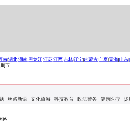
河南
|
湖北
|
湖南
|
黑龙江
|
江苏
|
江西
|
吉林
|
辽宁
|
内蒙古
|
宁夏
|
青海
|
山东
|
 星期五
题
丝路新语
文化旅游
科技教育
政法警务
健康医疗
陇
丝路