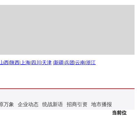
山西
|
陕西
|
上海
|
四川
|
天津
|
新疆
|
兵团
|
云南
|
浙江
原万象
企业动态
统战新语
招商引资
地市播报
当前位