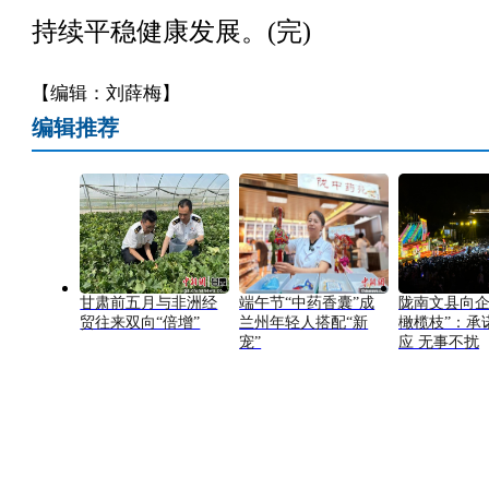
持续平稳健康发展。(完)
【编辑：刘薛梅】
编辑推荐
甘肃前五月与非洲经
端午节“中药香囊”成
陇南文县向企
贸往来双向“倍增”
兰州年轻人搭配“新
橄榄枝”：承
宠”
应 无事不扰