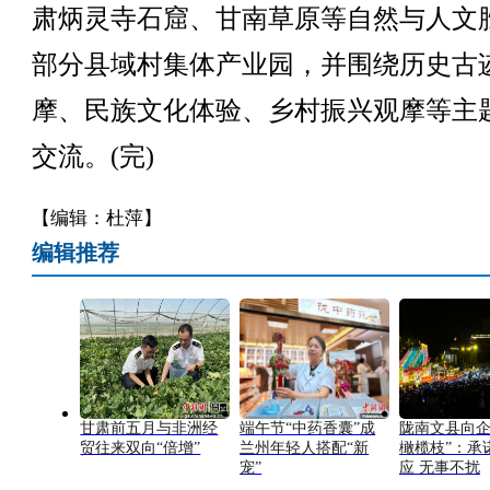
肃炳灵寺石窟、甘南草原等自然与人文
部分县域村集体产业园，并围绕历史古
摩、民族文化体验、乡村振兴观摩等主
交流。(完)
【编辑：杜萍】
编辑推荐
甘肃前五月与非洲经
端午节“中药香囊”成
陇南文县向企
贸往来双向“倍增”
兰州年轻人搭配“新
橄榄枝”：承
宠”
应 无事不扰