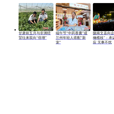
甘肃前五月与非洲经
端午节“中药香囊”成
陇南文县向企
贸往来双向“倍增”
兰州年轻人搭配“新
橄榄枝”：承
宠”
应 无事不扰